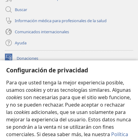
Buscar
Información médica para profesionales de la salud
Comunicados internacionales
Ayuda
Donaciones
(abre
una
Configuración de privacidad
nueva
BIBLIOTECA EN LÍNEA Watchtower™
(abre
ventana)
Para que usted tenga la mejor experiencia posible,
una
®
JW Hub
usamos
cookies
y otras tecnologías similares. Algunas
nueva
(abre
ventana)
cookies
son necesarias para que el sitio web funcione,
una
®
JW Library
nueva
y no se pueden rechazar. Puede aceptar o rechazar
ventana)
las
cookies
adicionales, que se usan solamente para
Watchtower Library
mejorar la experiencia del usuario. Estos datos nunca
se pondrán a la venta ni se utilizarán con fines
comerciales. Si desea saber más, lea nuestra
Política