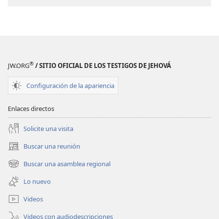
¿Cuánto
¿Cuánto
importa
importa
el
el
dinero?
dinero?
®
JW.ORG
/ SITIO OFICIAL DE LOS TESTIGOS DE JEHOVÁ
Configuración de la apariencia
Enlaces directos
Solicite una visita
Buscar una reunión
(abre
una
Buscar una asamblea regional
(abre
nueva
una
ventana)
Lo nuevo
nueva
ventana)
Videos
Videos con audiodescripciones