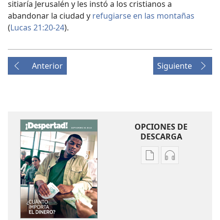
sitiaría Jerusalén y les instó a los cristianos a
abandonar la ciudad y
refugiarse en las montañas
(
Lucas 21:20-24
).
Anterior
Siguiente
OPCIONES DE
DESCARGA
Opciones
Opciones
de
de
descarga
descarga
de
de
publicaciones
audio
¡DESPERTAD!
¡DESPERTAD!