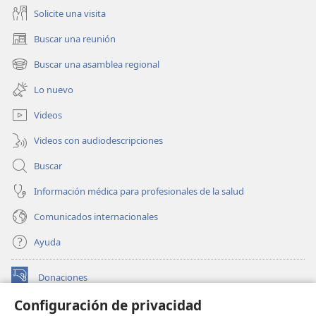
Solicite una visita
Buscar una reunión
(abre
una
Buscar una asamblea regional
(abre
nueva
una
ventana)
Lo nuevo
nueva
ventana)
Videos
Videos con audiodescripciones
Buscar
Información médica para profesionales de la salud
Comunicados internacionales
Ayuda
Donaciones
(abre
una
Configuración de privacidad
nueva