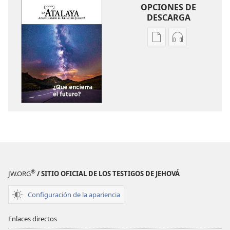
OPCIONES DE
DESCARGA
Opciones
Opciones
de
de
descarga
descarga
de
de
publicaciones
audio
LA
LA
ATALAYA
ATALAYA
¿Qué
¿Qué
encierra
encierra
el
el
futuro?
futuro?
®
JW.ORG
/ SITIO OFICIAL DE LOS TESTIGOS DE JEHOVÁ
Configuración de la apariencia
Enlaces directos