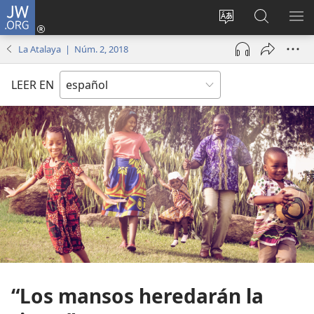
JW.ORG
Iniciar
sesión
Cambiar
Búsqueda
MO
(abre
idioma
en
ME
La Atalaya | Núm. 2, 2018
una
del sitio
jw.org
nueva
LEER EN
ventana)
“Los mansos heredarán la