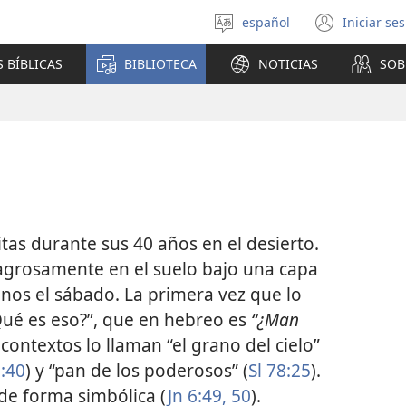
español
Iniciar se
Seleccionar
(abre
idioma
una
 BÍBLICAS
BIBLIOTECA
NOTICIAS
SOB
nuev
venta
itas durante sus 40 años en el desierto.
lagrosamente en el suelo bajo una capa
nos el sábado. La primera vez que lo
“¿Qué es eso?”, que en hebreo es
“¿Man
 contextos lo llaman “el grano del cielo”
5:40
) y “pan de los poderosos” (
Sl 78:25
).
de forma simbólica (
Jn 6:49, 50
).