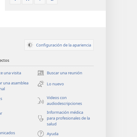
Configuración de la apariencia
rectos
te una visita
Buscar una reunión
(abre
una
ar una asamblea
Lo nuevo
nueva
nal
ventana)
Videos con
os
audiodescripciones
Información médica
ar
para profesionales de la
salud
nicados
Ayuda