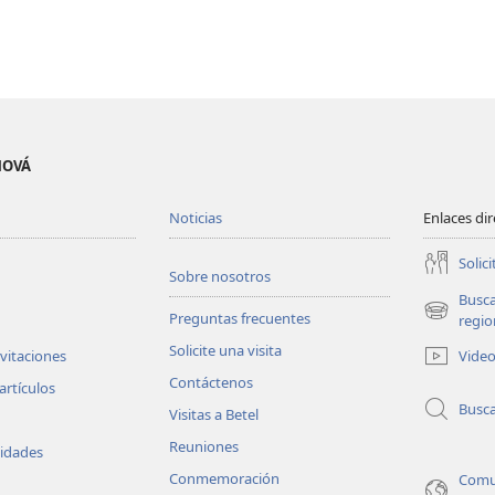
EHOVÁ
Noticias
Enlaces di
Solici
Sobre nosotros
Busc
Preguntas frecuentes
(abre
regio
una
Solicite una visita
Vide
nvitaciones
nueva
Contáctenos
ventana)
artículos
Busc
Visitas a Betel
Reuniones
vidades
Conmemoración
Comu