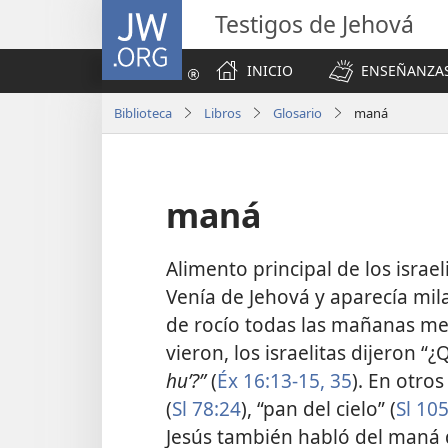
JW.ORG
Testigos de Jehová
INICIO
ENSEÑANZAS
Biblioteca
Libros
Glosario
maná
maná
Alimento principal de los israel
Venía de Jehová y aparecía mi
de rocío todas las mañanas me
vieron, los israelitas dijeron 
huʼ?”
(
Éx 16:13-15,
35
). En otros
(
Sl 78:24
), “pan del cielo” (
Sl 10
Jesús también habló del maná 