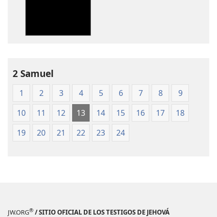
descarga
descarga
de
de
publicaciones
audio
Traducción
Traducción
del
del
Nuevo
Nuevo
Mundo
Mundo
2 Samuel
de
de
1
2
3
4
5
6
7
8
9
las
las
Santas
Santas
10
11
12
13
14
15
16
17
18
Escrituras
Escrituras
(edición
(edición
19
20
21
22
23
24
de 1987)
de 1987)
®
JW.ORG
/ SITIO OFICIAL DE LOS TESTIGOS DE JEHOVÁ