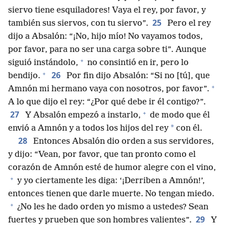
siervo tiene esquiladores! Vaya el rey, por favor, y
25
también sus siervos, con tu siervo”.
Pero el rey
dijo a Absalón: “¡No, hijo mío! No vayamos todos,
por favor, para no ser una carga sobre ti”. Aunque
+
siguió instándolo,
no consintió en ir, pero lo
+
26
bendijo.
Por fin dijo Absalón: “Si no [tú], que
+
Amnón mi hermano vaya con nosotros, por favor”.
A lo que dijo el rey: “¿Por qué debe ir él contigo?”.
+
27
Y Absalón empezó a instarlo,
de modo que él
*
envió a Amnón y a todos los hijos del rey
con él.
28
Entonces Absalón dio orden a sus servidores,
y dijo: “Vean, por favor, que tan pronto como el
corazón de Amnón esté de humor alegre con el vino,
+
y yo ciertamente les diga: ‘¡Derriben a Amnón!’,
entonces tienen que darle muerte. No tengan miedo.
+
¿No les he dado orden yo mismo a ustedes? Sean
29
fuertes y prueben que son hombres valientes”.
Y