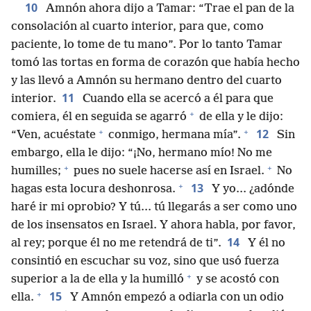
10
Amnón ahora dijo a Tamar: “Trae el pan de la
consolación al cuarto interior, para que, como
paciente, lo tome de tu mano”. Por lo tanto Tamar
tomó las tortas en forma de corazón que había hecho
y las llevó a Amnón su hermano dentro del cuarto
11
interior.
Cuando ella se acercó a él para que
+
comiera, él en seguida se agarró
de ella y le dijo:
+
+
12
“Ven, acuéstate
conmigo, hermana mía”.
Sin
embargo, ella le dijo: “¡No, hermano mío! No me
+
+
humilles;
pues no suele hacerse así en Israel.
No
+
13
hagas esta locura deshonrosa.
Y yo.⁠.⁠. ¿adónde
haré ir mi oprobio? Y tú.⁠.⁠. tú llegarás a ser como uno
de los insensatos en Israel. Y ahora habla, por favor,
14
al rey; porque él no me retendrá de ti”.
Y él no
consintió en escuchar su voz, sino que usó fuerza
+
superior a la de ella y la humilló
y se acostó con
+
15
ella.
Y Amnón empezó a odiarla con un odio