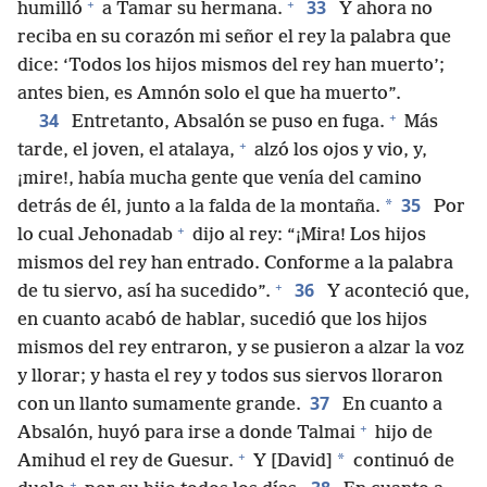
+
+
33
humilló
a Tamar su hermana.
Y ahora no
reciba en su corazón mi señor el rey la palabra que
dice: ‘Todos los hijos mismos del rey han muerto’;
antes bien, es Amnón solo el que ha muerto”.
+
34
Entretanto, Absalón se puso en fuga.
Más
+
tarde, el joven, el atalaya,
alzó los ojos y vio, y,
¡mire!, había mucha gente que venía del camino
35
*
detrás de él, junto a la falda de la montaña.
Por
+
lo cual Jehonadab
dijo al rey: “¡Mira! Los hijos
mismos del rey han entrado. Conforme a la palabra
+
36
de tu siervo, así ha sucedido”.
Y aconteció que,
en cuanto acabó de hablar, sucedió que los hijos
mismos del rey entraron, y se pusieron a alzar la voz
y llorar; y hasta el rey y todos sus siervos lloraron
37
con un llanto sumamente grande.
En cuanto a
+
Absalón, huyó para irse a donde Talmai
hijo de
+
*
Amihud el rey de Guesur.
Y [David]
continuó de
+