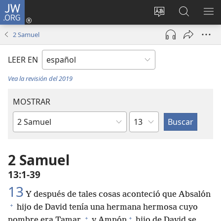
JW.ORG
Iniciar
sesión
Cambiar
Búsqueda
MO
(abre
idioma
en
ME
2 Samuel
una
del sitio
jw.org
nueva
LEER EN
ventana)
Vea la revisión del 2019
MOSTRAR
Capítulo
Libro
de
la
2 Samuel
Biblia
13:1-39
13
Y después de tales cosas aconteció que Absalón
+
hijo de David tenía una hermana hermosa cuyo
+
+
nombre era Tamar,
y Amnón
hijo de David se