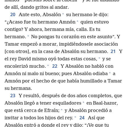
*
manos
puestas sobre la cabeza
y se fue andando
de allí, dando gritos al andar.
+
20
Ante esto, Absalón
su hermano le dijo:
+
“¿Acaso fue tu hermano Amnón
quien estuvo
contigo? Y ahora, hermana mía, calla. Es tu
+
hermano.
No pongas tu corazón en este asunto”. Y
Tamar empezó a morar, impidiéndosele asociación
21
[con otros], en la casa de Absalón su hermano.
Y
+
el rey David mismo oyó todas estas cosas,
y se
+
22
encolerizó mucho.
Y Absalón no habló con
+
Amnón ni malo ni bueno; pues Absalón odiaba
a
Amnón por el hecho de que había humillado a Tamar
su hermana.
23
Y resultó, después de dos años completos, que
+
Absalón llegó a tener esquiladores
en Baal-hazor,
+
que está cerca de Efraín;
y Absalón procedió a
+
24
invitar a todos los hijos del rey.
Así que
Absalón entró a donde el rey y dijo: “¡Ve que tu