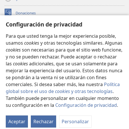
Donaciones
(abre
una
Configuración de privacidad
nueva
BIBLIOTECA EN LÍNEA Watchtower™
(abre
ventana)
Para que usted tenga la mejor experiencia posible,
una
®
JW Hub
usamos
cookies
y otras tecnologías similares. Algunas
nueva
(abre
ventana)
cookies
son necesarias para que el sitio web funcione,
una
®
JW Library
nueva
y no se pueden rechazar. Puede aceptar o rechazar
ventana)
las
cookies
adicionales, que se usan solamente para
Watchtower Library
mejorar la experiencia del usuario. Estos datos nunca
se pondrán a la venta ni se utilizarán con fines
comerciales. Si desea saber más, lea nuestra
Política
global sobre el uso de
cookies
y otras tecnologías
.
Copyright
© 2026 Watch Tower Bible and Tract Society of Pennsylvania.
También puede personalizar en cualquier momento
CONDICIONES DE USO
|
POLÍTICA DE PRIVACIDAD
|
su configuración en la
Configuración de privacidad
.
Mo
CONFIGURACIÓN DE PRIVACIDAD
ín
Aceptar
Rechazar
Personalizar