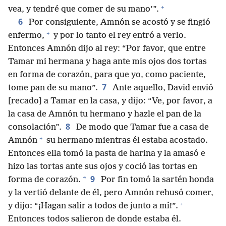
+
vea, y tendré que comer de su mano’”.
6
Por consiguiente, Amnón se acostó y se fingió
+
enfermo,
y por lo tanto el rey entró a verlo.
Entonces Amnón dijo al rey: “Por favor, que entre
Tamar mi hermana y haga ante mis ojos dos tortas
en forma de corazón, para que yo, como paciente,
7
tome pan de su mano”.
Ante aquello, David envió
[recado] a Tamar en la casa, y dijo: “Ve, por favor, a
la casa de Amnón tu hermano y hazle el pan de la
8
consolación”.
De modo que Tamar fue a casa de
+
Amnón
su hermano mientras él estaba acostado.
Entonces ella tomó la pasta de harina y la amasó e
hizo las tortas ante sus ojos y coció las tortas en
9
*
forma de corazón.
Por fin tomó la sartén honda
y la vertió delante de él, pero Amnón rehusó comer,
+
y dijo: “¡Hagan salir a todos de junto a mí!”.
Entonces todos salieron de donde estaba él.