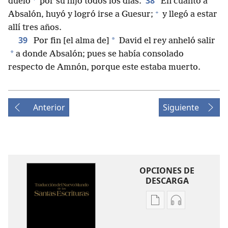
38
duelo
por su hijo todos los días.
En cuanto a
+
Absalón, huyó y logró irse a Guesur;
y llegó a estar
allí tres años.
39
*
Por fin [el alma de]
David el rey anheló salir
*
a donde Absalón; pues se había consolado
respecto de Amnón, porque este estaba muerto.
Anterior
Siguiente
OPCIONES DE
DESCARGA
Opciones
Opciones
de
de