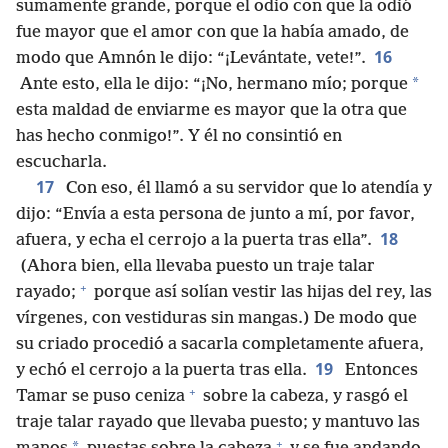
sumamente grande, porque el odio con que la odió
fue mayor que el amor con que la había amado, de
16
modo que Amnón le dijo: “¡Levántate, vete!”.
*
Ante esto, ella le dijo: “¡No, hermano mío; porque
esta maldad de enviarme es mayor que la otra que
has hecho conmigo!”. Y él no consintió en
escucharla.
17
Con eso, él llamó a su servidor que lo atendía y
dijo: “Envía a esta persona de junto a mí, por favor,
18
afuera, y echa el cerrojo a la puerta tras ella”.
(Ahora bien, ella llevaba puesto un traje talar
+
rayado;
porque así solían vestir las hijas del rey, las
vírgenes, con vestiduras sin mangas.) De modo que
su criado procedió a sacarla completamente afuera,
19
y echó el cerrojo a la puerta tras ella.
Entonces
+
Tamar se puso ceniza
sobre la cabeza, y rasgó el
traje talar rayado que llevaba puesto; y mantuvo las
+