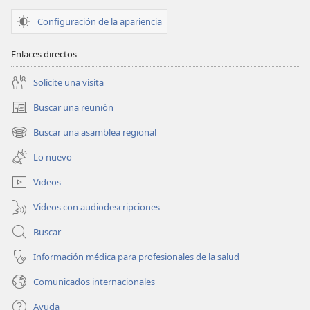
Configuración de la apariencia
Enlaces directos
Solicite una visita
Buscar una reunión
(abre
una
Buscar una asamblea regional
(abre
nueva
una
ventana)
Lo nuevo
nueva
ventana)
Videos
Videos con audiodescripciones
Buscar
Información médica para profesionales de la salud
Comunicados internacionales
Ayuda