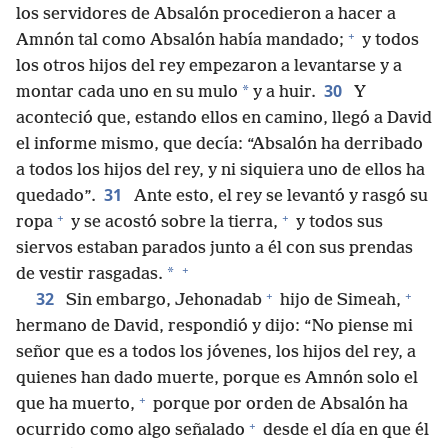
los servidores de Absalón procedieron a hacer a
+
Amnón tal como Absalón había mandado;
y todos
los otros hijos del rey empezaron a levantarse y a
30
*
montar cada uno en su mulo
y a huir.
Y
aconteció que, estando ellos en camino, llegó a David
el informe mismo, que decía: “Absalón ha derribado
a todos los hijos del rey, y ni siquiera uno de ellos ha
31
quedado”.
Ante esto, el rey se levantó y rasgó su
+
+
ropa
y se acostó sobre la tierra,
y todos sus
siervos estaban parados junto a él con sus prendas
+
*
de vestir rasgadas.
+
+
32
Sin embargo, Jehonadab
hijo de Simeah,
hermano de David, respondió y dijo: “No piense mi
señor que es a todos los jóvenes, los hijos del rey, a
quienes han dado muerte, porque es Amnón solo el
+
que ha muerto,
porque por orden de Absalón ha
+
ocurrido como algo señalado
desde el día en que él