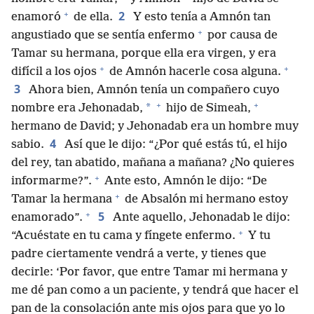
+
2
enamoró
de ella.
Y esto tenía a Amnón tan
+
angustiado que se sentía enfermo
por causa de
Tamar su hermana, porque ella era virgen, y era
+
+
difícil a los ojos
de Amnón hacerle cosa alguna.
3
Ahora bien, Amnón tenía un compañero cuyo
+
+
*
nombre era Jehonadab,
hijo de Simeah,
hermano de David; y Jehonadab era un hombre muy
4
sabio.
Así que le dijo: “¿Por qué estás tú, el hijo
del rey, tan abatido, mañana a mañana? ¿No quieres
+
informarme?”.
Ante esto, Amnón le dijo: “De
+
Tamar la hermana
de Absalón mi hermano estoy
+
5
enamorado”.
Ante aquello, Jehonadab le dijo:
+
“Acuéstate en tu cama y fíngete enfermo.
Y tu
padre ciertamente vendrá a verte, y tienes que
decirle: ‘Por favor, que entre Tamar mi hermana y
me dé pan como a un paciente, y tendrá que hacer el
pan de la consolación ante mis ojos para que yo lo