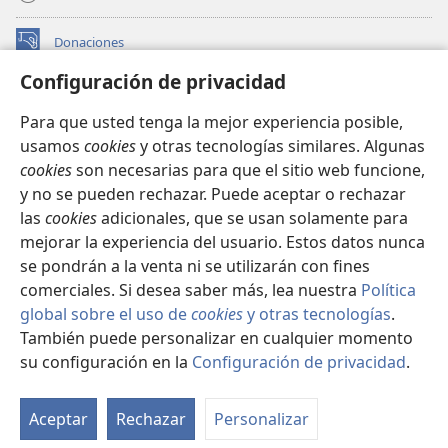
Donaciones
(abre
una
Configuración de privacidad
nueva
BIBLIOTECA EN LÍNEA Watchtower™
(abre
ventana)
Para que usted tenga la mejor experiencia posible,
una
®
JW Hub
usamos
cookies
y otras tecnologías similares. Algunas
nueva
(abre
ventana)
cookies
son necesarias para que el sitio web funcione,
una
®
JW Library
nueva
y no se pueden rechazar. Puede aceptar o rechazar
ventana)
las
cookies
adicionales, que se usan solamente para
Watchtower Library
mejorar la experiencia del usuario. Estos datos nunca
se pondrán a la venta ni se utilizarán con fines
comerciales. Si desea saber más, lea nuestra
Política
global sobre el uso de
cookies
y otras tecnologías
.
También puede personalizar en cualquier momento
Copyright
© 2026 Watch Tower Bible and Tract Society of Pennsylvania.
CONDICIONES DE USO
|
POLÍTICA DE PRIVACIDAD
|
su configuración en la
Configuración de privacidad
.
Mo
CONFIGURACIÓN DE PRIVACIDAD
ín
Aceptar
Rechazar
Personalizar