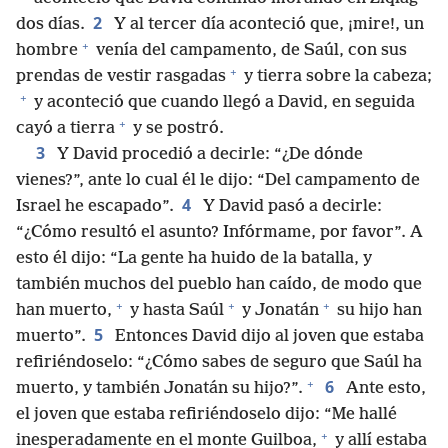
2
dos días.
Y al tercer día aconteció que, ¡mire!, un
+
hombre
venía del campamento, de Saúl, con sus
+
prendas de vestir rasgadas
y tierra sobre la cabeza;
+
y aconteció que cuando llegó a David, en seguida
+
cayó a tierra
y se postró.
3
Y David procedió a decirle: “¿De dónde
vienes?”, ante lo cual él le dijo: “Del campamento de
4
Israel he escapado”.
Y David pasó a decirle:
“¿Cómo resultó el asunto? Infórmame, por favor”. A
esto él dijo: “La gente ha huido de la batalla, y
también muchos del pueblo han caído, de modo que
+
+
+
han muerto,
y hasta Saúl
y Jonatán
su hijo han
5
muerto”.
Entonces David dijo al joven que estaba
refiriéndoselo: “¿Cómo sabes de seguro que Saúl ha
+
6
muerto, y también Jonatán su hijo?”.
Ante esto,
el joven que estaba refiriéndoselo dijo: “Me hallé
+
inesperadamente en el monte Guilboa,
y allí estaba