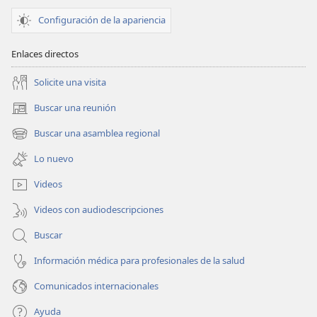
Configuración de la apariencia
Enlaces directos
Solicite una visita
Buscar una reunión
(abre
una
Buscar una asamblea regional
(abre
nueva
una
ventana)
Lo nuevo
nueva
ventana)
Videos
Videos con audiodescripciones
Buscar
Información médica para profesionales de la salud
Comunicados internacionales
Ayuda