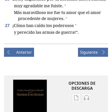
+
muy agradable me fuiste.
Más maravilloso me fue tu amor que el amor
+
procedente de mujeres.
+
27
¡Cómo han caído los poderosos
y perecido las armas de guerra!”.
Anterior
Siguiente
OPCIONES DE
DESCARGA
Opciones
Opciones
de
de