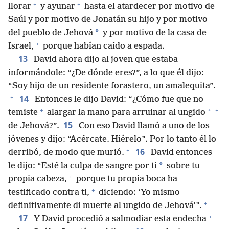
+
+
llorar
y ayunar
hasta el atardecer por motivo de
Saúl y por motivo de Jonatán su hijo y por motivo
*
del pueblo de Jehová
y por motivo de la casa de
+
Israel,
porque habían caído a espada.
13
David ahora dijo al joven que estaba
informándole: “¿De dónde eres?”, a lo que él dijo:
“Soy hijo de un residente forastero, un amalequita”.
+
14
Entonces le dijo David: “¿Cómo fue que no
+
+
*
temiste
alargar la mano para arruinar al ungido
15
de Jehová?”.
Con eso David llamó a uno de los
jóvenes y dijo: “Acércate. Hiérelo”. Por lo tanto él lo
+
16
derribó, de modo que murió.
David entonces
*
le dijo: “Esté la culpa de sangre por ti
sobre tu
+
propia cabeza,
porque tu propia boca ha
+
testificado contra ti,
diciendo: ‘Yo mismo
+
definitivamente di muerte al ungido de Jehová’”.
+
17
Y David procedió a salmodiar esta endecha