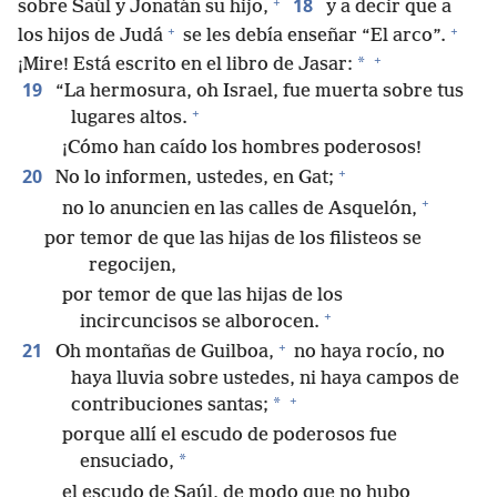
+
18
sobre Saúl y Jonatán su hijo,
y a decir que a
+
+
los hijos de Judá
se les debía enseñar “El arco”.
+
*
¡Mire! Está escrito en el libro de Jasar:
19
“La hermosura, oh Israel, fue muerta sobre tus
+
lugares altos.
¡Cómo han caído los hombres poderosos!
+
20
No lo informen, ustedes, en Gat;
+
no lo anuncien en las calles de Asquelón,
por temor de que las hijas de los filisteos se
regocijen,
por temor de que las hijas de los
+
incircuncisos se alborocen.
+
21
Oh montañas de Guilboa,
no haya rocío, no
haya lluvia sobre ustedes, ni haya campos de
+
*
contribuciones santas;
porque allí el escudo de poderosos fue
*
ensuciado,
el escudo de Saúl, de modo que no hubo