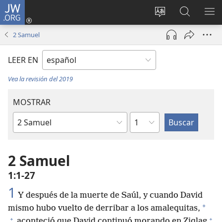
JW.ORG
Iniciar
sesión
Cambiar
Búsqueda
MO
(abre
idioma
en
ME
2 Samuel
una
del sitio
jw.org
nueva
LEER EN
ventana)
Vea la revisión del 2019
MOSTRAR
Capítulo
Libro
de
la
2 Samuel
Biblia
1:1-27
1
Y después de la muerte de Saúl, y cuando David
*
mismo hubo vuelto de derribar a los amalequitas,
+
+
aconteció que David continuó morando en Ziqlag