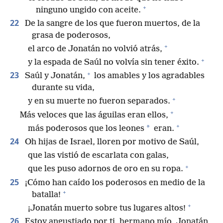
+
ninguno ungido con aceite.
22
De la sangre de los que fueron muertos, de la
grasa de poderosos,
+
el arco de Jonatán no volvió atrás,
+
y la espada de Saúl no volvía sin tener éxito.
+
23
Saúl y Jonatán,
los amables y los agradables
durante su vida,
+
y en su muerte no fueron separados.
+
Más veloces que las águilas eran ellos,
+
*
más poderosos que los leones
eran.
24
Oh hijas de Israel, lloren por motivo de Saúl,
que las vistió de escarlata con galas,
+
que les puso adornos de oro en su ropa.
25
¡Cómo han caído los poderosos en medio de la
+
batalla!
+
¡Jonatán muerto sobre tus lugares altos!
26
Estoy angustiado por ti, hermano mío, Jonatán,