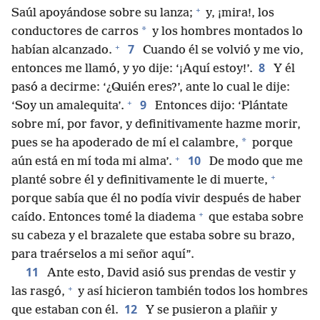
+
Saúl apoyándose sobre su lanza;
y, ¡mira!, los
*
conductores de carros
y los hombres montados lo
+
7
habían alcanzado.
Cuando él se volvió y me vio,
8
entonces me llamó, y yo dije: ‘¡Aquí estoy!’.
Y él
pasó a decirme: ‘¿Quién eres?’, ante lo cual le dije:
+
9
‘Soy un amalequita’.
Entonces dijo: ‘Plántate
sobre mí, por favor, y definitivamente hazme morir,
*
pues se ha apoderado de mí el calambre,
porque
+
10
aún está en mí toda mi alma’.
De modo que me
+
planté sobre él y definitivamente le di muerte,
porque sabía que él no podía vivir después de haber
+
caído. Entonces tomé la diadema
que estaba sobre
su cabeza y el brazalete que estaba sobre su brazo,
para traérselos a mi señor aquí”.
11
Ante esto, David asió sus prendas de vestir y
+
las rasgó,
y así hicieron también todos los hombres
12
que estaban con él.
Y se pusieron a plañir y