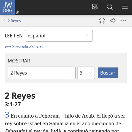
JW.ORG
Iniciar
sesión
Cambiar
Búsqueda
MO
(abre
idioma
en
ME
2 Reyes
una
del sitio
jw.org
nueva
LEER EN
ventana)
Vea la revisión del 2019
MOSTRAR
Capítulo
Libro
de
la
2 Reyes
Biblia
3:1-27
3
+
En cuanto a Jehoram
hijo de Acab, él llegó a ser
rey sobre Israel en Samaria en el año dieciocho de
Jehosafat el rey de Judá, y continuó reinando por