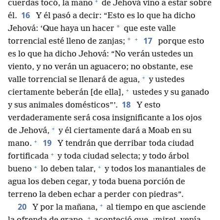
+
cuerdas tocó, la mano
de Jehová vino a estar sobre
16
él.
Y él pasó a decir: “Esto es lo que ha dicho
*
Jehová: ‘Que haya un hacer
que este valle
+
17
*
torrencial esté lleno de zanjas;
porque esto
es lo que ha dicho Jehová: “No verán ustedes un
viento, y no verán un aguacero; no obstante, ese
+
valle torrencial se llenará de agua,
y ustedes
+
ciertamente beberán [de ella],
ustedes y su ganado
18
y sus animales domésticos”’.
Y esto
verdaderamente será cosa insignificante a los ojos
+
de Jehová,
y él ciertamente dará a Moab en su
+
19
mano.
Y tendrán que derribar toda ciudad
+
fortificada
y toda ciudad selecta; y todo árbol
+
+
bueno
lo deben talar,
y todos los manantiales de
agua los deben cegar, y toda buena porción de
terreno la deben echar a perder con piedras”.
+
20
Y por la mañana,
al tiempo en que asciende
+