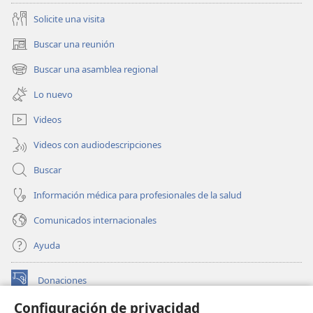
Solicite una visita
Buscar una reunión
(abre
una
Buscar una asamblea regional
(abre
nueva
una
ventana)
Lo nuevo
nueva
ventana)
Videos
Videos con audiodescripciones
Buscar
Información médica para profesionales de la salud
Comunicados internacionales
Ayuda
Donaciones
(abre
una
Configuración de privacidad
nueva