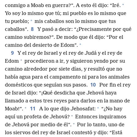
+
conmigo a Moab en guerra?”. A esto él dijo: “Iré.
Yo soy lo mismo que tú; mi pueblo es lo mismo que
+
tu pueblo;
mis caballos son lo mismo que tus
8
caballos”.
Y pasó a decir: “¿Precisamente por qué
camino subiremos?”. De modo que él dijo: “Por el
+
camino del desierto de Edom”.
9
Y el rey de Israel y el rey de Judá y el rey de
+
Edom
procedieron a ir, y siguieron yendo por su
camino alrededor por siete días, y resultó que no
había agua para el campamento ni para los animales
10
domésticos que seguían sus pasos.
Por fin el rey
de Israel dijo: “¡Qué desdicha que Jehová haya
llamado a estos tres reyes para darlos en la mano de
+
+
11
Moab!”.
A lo que dijo Jehosafat:
“¿No hay
+
aquí un profeta de Jehová?
Entonces inquiramos
+
de Jehová por medio de él”.
Por lo tanto, uno de
los siervos del rey de Israel contestó y dijo: “Está