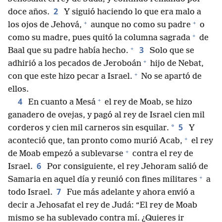
2
doce años.
Y siguió haciendo lo que era malo a
+
+
los ojos de Jehová,
aunque no como su padre
o
+
como su madre, pues quitó la columna sagrada
de
+
3
Baal que su padre había hecho.
Solo que se
+
adhirió a los pecados de Jeroboán
hijo de Nebat,
+
con que este hizo pecar a Israel.
No se apartó de
ellos.
+
4
En cuanto a Mesá
el rey de Moab, se hizo
ganadero de ovejas, y pagó al rey de Israel cien mil
5
*
corderos y cien mil carneros sin esquilar.
Y
+
aconteció que, tan pronto como murió Acab,
el rey
+
de Moab empezó a sublevarse
contra el rey de
6
Israel.
Por consiguiente, el rey Jehoram salió de
+
Samaria en aquel día y reunió con fines militares
a
7
todo Israel.
Fue más adelante y ahora envió a
decir a Jehosafat el rey de Judá: “El rey de Moab
mismo se ha sublevado contra mí. ¿Quieres ir