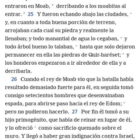
*
entraron en Moab,
derribando a los moabitas al
+
25
*
entrar.
Y fueron echando abajo las ciudades,
y, en cuanto a toda buena porción de terreno,
arrojaban cada cual su piedra y realmente la
+
llenaban; y todo manantial de agua lo cegaban,
y
+
todo árbol bueno lo talaban,
hasta que solo dejaron
+
permanecer en ella las piedras de Quir-haréset;
y
los honderos empezaron a ir alrededor de ella y a
derribarla.
26
Cuando el rey de Moab vio que la batalla había
resultado demasiado fuerte para él, en seguida tomó
consigo setecientos hombres que desenvainaban
+
espada, para abrirse paso hacia el rey de Edom;
27
pero no pudieron hacerlo.
Por fin él tomó a su
hijo primogénito, que había de reinar en lugar de él,
+
y lo ofreció
como sacrificio quemado sobre el
muro. Y llegó a haber gran indignación contra Israel,