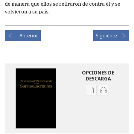
de manera que ellos se retiraron de contra él y se
volvieron a su país.
Anterior
Siguiente
OPCIONES DE
DESCARGA
Opciones
Opciones
de
de
descarga
descarga
de
de
publicaciones
audio
Traducción
Traducción