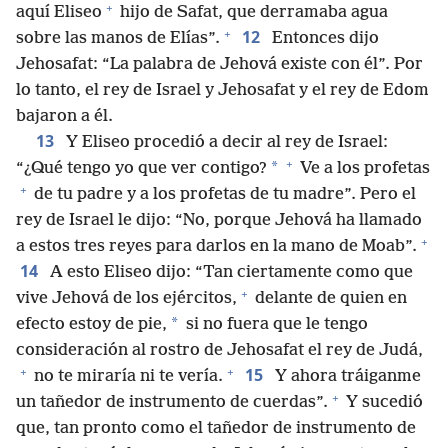
+
aquí Eliseo
hijo de Safat, que derramaba agua
+
12
sobre las manos de Elías”.
Entonces dijo
Jehosafat: “La palabra de Jehová existe con él”. Por
lo tanto, el rey de Israel y Jehosafat y el rey de Edom
bajaron a él.
13
Y Eliseo procedió a decir al rey de Israel:
+
*
“¿Qué tengo yo que ver contigo?
Ve a los profetas
+
de tu padre y a los profetas de tu madre”. Pero el
rey de Israel le dijo: “No, porque Jehová ha llamado
+
a estos tres reyes para darlos en la mano de Moab”.
14
A esto Eliseo dijo: “Tan ciertamente como que
+
vive Jehová de los ejércitos,
delante de quien en
*
efecto estoy de pie,
si no fuera que le tengo
consideración al rostro de Jehosafat el rey de Judá,
+
+
15
no te miraría ni te vería.
Y ahora tráiganme
+
un tañedor de instrumento de cuerdas”.
Y sucedió
que, tan pronto como el tañedor de instrumento de