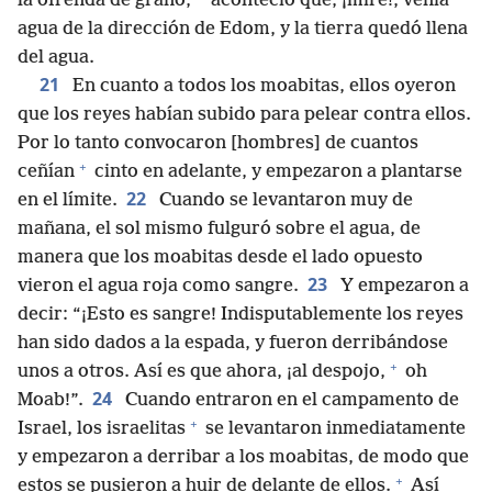
la ofrenda de grano,
aconteció que, ¡mire!, venía
agua de la dirección de Edom, y la tierra quedó llena
del agua.
21
En cuanto a todos los moabitas, ellos oyeron
que los reyes habían subido para pelear contra ellos.
Por lo tanto convocaron [hombres] de cuantos
+
ceñían
cinto en adelante, y empezaron a plantarse
22
en el límite.
Cuando se levantaron muy de
mañana, el sol mismo fulguró sobre el agua, de
manera que los moabitas desde el lado opuesto
23
vieron el agua roja como sangre.
Y empezaron a
decir: “¡Esto es sangre! Indisputablemente los reyes
han sido dados a la espada, y fueron derribándose
+
unos a otros. Así es que ahora, ¡al despojo,
oh
24
Moab!”.
Cuando entraron en el campamento de
+
Israel, los israelitas
se levantaron inmediatamente
y empezaron a derribar a los moabitas, de modo que
+
estos se pusieron a huir de delante de ellos.
Así