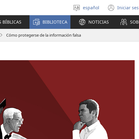
español
Iniciar se
Seleccionar
(abre
idioma
una
 BÍBLICAS
BIBLIOTECA
NOTICIAS
SOB
nuev
venta
Cómo protegerse de la información falsa