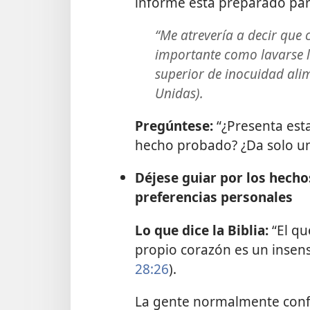
informe está preparado par
“Me atrevería a decir que
importante como lavarse l
superior de inocuidad alim
Unidas).
Pregúntese:
“¿Presenta esta
hecho probado? ¿Da solo una
Déjese guiar por los hecho
preferencias personales
Lo que dice la Biblia:
“El qu
propio corazón es un insens
28:26
).
La gente normalmente confí