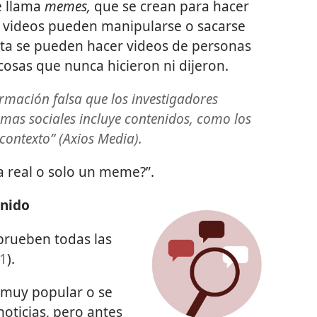
e llama
memes,
que se crean para hacer
os videos pueden manipularse o sacarse
sta se pueden hacer videos de personas
cosas que nunca hicieron ni dijeron.
rmación falsa que los investigadores
rmas sociales incluye contenidos, como los
ontexto” (Axios Media).
a real o solo un meme?”.
enido
rueben todas las
21
).
 muy popular o se
noticias, pero antes