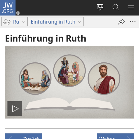
JW.ORG
Anmelden
(öffnet
Websitesprache
Suche
ME
neues
ändern
EI
Ru
Einführung in Ruth
Fenster)
Einführung in Ruth
Video
abspielen
Zurück
Weiter