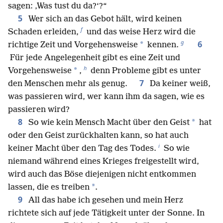
sagen: ‚Was tust du da?‘?“
5
Wer sich an das Gebot hält, wird keinen
f
Schaden erleiden,
und das weise Herz wird die
g
6
*
richtige Zeit und Vorgehensweise
kennen.
Für jede Angelegenheit gibt es eine Zeit und
h
*
Vorgehensweise
,
denn Probleme gibt es unter
7
den Menschen mehr als genug.
Da keiner weiß,
was passieren wird, wer kann ihm da sagen, wie es
passieren wird?
8
*
So wie kein Mensch Macht über den Geist
hat
oder den Geist zurückhalten kann, so hat auch
i
keiner Macht über den Tag des Todes.
So wie
niemand während eines Krieges freigestellt wird,
wird auch das Böse diejenigen nicht entkommen
*
lassen, die es treiben
.
9
All das habe ich gesehen und mein Herz
richtete sich auf jede Tätigkeit unter der Sonne. In