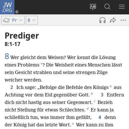
JW.ORG
Anmelden
(öffnet
Websitesprache
Suche
ME
neues
ändern
EI
Pr
8
Fenster)
Prediger
8:1-17
8
Wer gleicht dem Weisen? Wer kennt die Lösung
*
eines Problems
? Die Weisheit eines Menschen lässt
sein Gesicht strahlen und seine strengen Züge
weicher werden.
a
2
Ich sage: „Befolge die Befehle des Königs
aus
b
3
Achtung vor dem Eid gegenüber Gott.
Entfern
c
dich nicht hastig aus seiner Gegenwart.
Bezieh
d
nicht Stellung für etwas Schlechtes.
Er kann ja
4
schließlich tun, was immer ihm gefällt,
denn
e
der König hat das letzte Wort.
Wer kann zu ihm