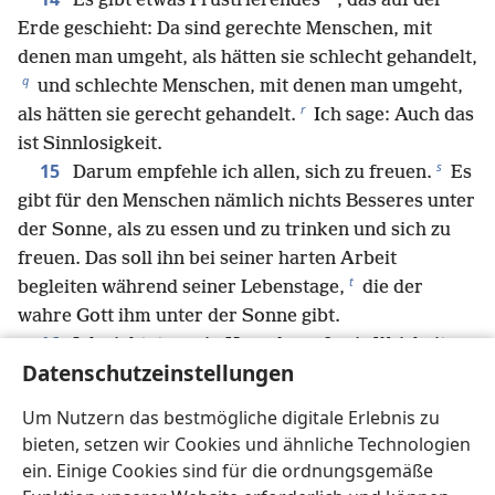
*
Es gibt etwas Frustrierendes
, das auf der
Erde geschieht: Da sind gerechte Menschen, mit
denen man umgeht, als hätten sie schlecht gehandelt,
q
und schlechte Menschen, mit denen man umgeht,
r
als hätten sie gerecht gehandelt.
Ich sage: Auch das
ist Sinnlosigkeit.
s
15
Darum empfehle ich allen, sich zu freuen.
Es
gibt für den Menschen nämlich nichts Besseres unter
der Sonne, als zu essen und zu trinken und sich zu
freuen. Das soll ihn bei seiner harten Arbeit
t
begleiten während seiner Lebenstage,
die der
wahre Gott ihm unter der Sonne gibt.
16
Ich richtete mein Herz darauf, mir Weisheit
Datenschutzeinstellungen
*
anzueignen und alles Tun und Treiben
auf der
u
Erde zu sehen
– nicht einmal Schlaf gönnte ich mir,
Um Nutzern das bestmögliche digitale Erlebnis zu
17
*
weder bei Tag noch bei Nacht
.
Dann dachte
bieten, setzen wir Cookies und ähnliche Technologien
ich über das ganze Werk des wahren Gottes nach und
ein. Einige Cookies sind für die ordnungsgemäße
mir wurde klar, dass die Menschen nicht verstehen