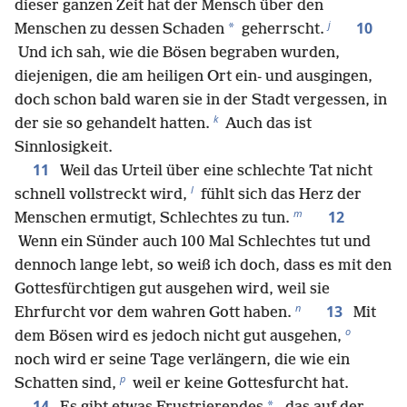
dieser ganzen Zeit hat der Mensch über den
j
10
*
Menschen zu dessen Schaden
geherrscht.
Und ich sah, wie die Bösen begraben wurden,
diejenigen, die am heiligen Ort ein- und ausgingen,
doch schon bald waren sie in der Stadt vergessen, in
k
der sie so gehandelt hatten.
Auch das ist
Sinnlosigkeit.
11
Weil das Urteil über eine schlechte Tat nicht
l
schnell vollstreckt wird,
fühlt sich das Herz der
m
12
Menschen ermutigt, Schlechtes zu tun.
Wenn ein Sünder auch 100 Mal Schlechtes tut und
dennoch lange lebt, so weiß ich doch, dass es mit den
Gottesfürchtigen gut ausgehen wird, weil sie
n
13
Ehrfurcht vor dem wahren Gott haben.
Mit
o
dem Bösen wird es jedoch nicht gut ausgehen,
noch wird er seine Tage verlängern, die wie ein
p
Schatten sind,
weil er keine Gottesfurcht hat.
14