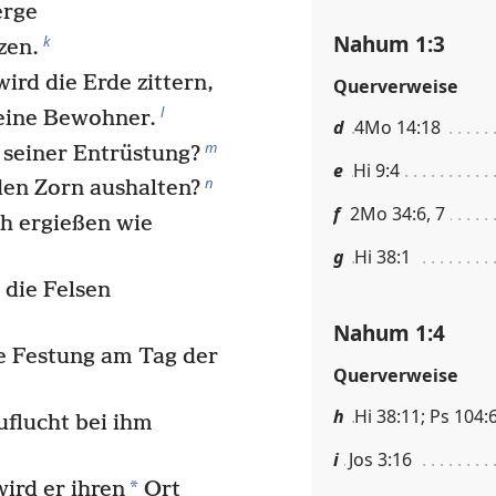
erge
Nahum 1:3
k
zen.
ird die Erde zittern,
Querverweise
l
seine Bewohner.
d
4Mo 14:18
m
seiner Entrüstung?
e
Hi 9:4
n
en Zorn aushalten?
f
2Mo 34:6, 7
h ergießen wie
g
Hi 38:1
die Felsen
Nahum 1:4
ne Festung am Tag der
Querverweise
h
Hi 38:11; Ps 104:6
uflucht bei ihm
i
Jos 3:16
*
ird er ihren
Ort