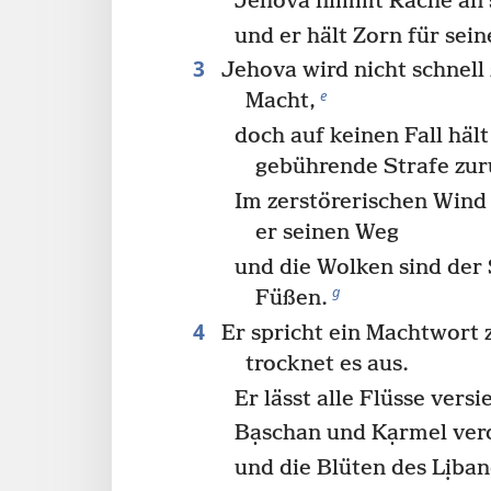
Jehova nimmt Rache an 
und er hält Zorn für sein
3
Jehova wird nicht schnell 
e
Macht,
doch auf keinen Fall häl
gebührende Strafe zur
Im zerstörerischen Wind
er seinen Weg
und die Wolken sind der
g
Füßen.
4
Er spricht ein Machtwort
trocknet es aus.
Er lässt alle Flüsse versi
Bạschan und Kạrmel ver
und die Blüten des Lịba