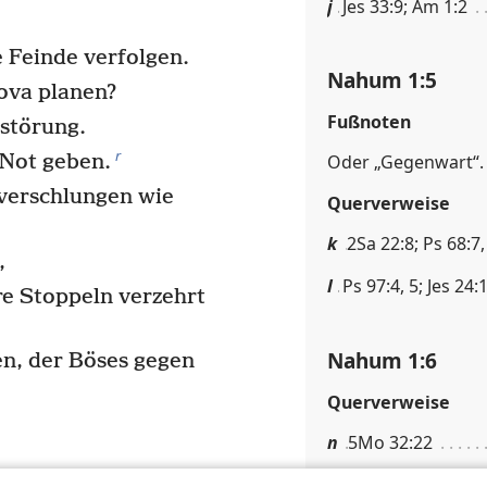
j
Jes 33:9; Am 1:2
e Feinde verfolgen.
Nahum 1:5
ova planen?
Fußnoten
rstörung.
r
 Not geben.
Oder „Gegenwart“.
 verschlungen wie
Querverweise
k
2Sa 22:8; Ps 68:7,
,
l
Ps 97:4, 5; Jes 24:
re Stoppeln verzehrt
Nahum 1:6
n, der Böses gegen
Querverweise
n
5Mo 32:22
m
Jer 10:10