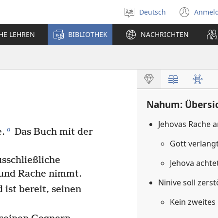
Deutsch
Anmel
Sprache
(öff
auswählen
neu
CHE LEHREN
BIBLIOTHEK
NACHRICHTEN
Fens
Nahum: Übersi
Jehovas Rache a
a
.
Das Buch mit der
Gott verlang
usschließliche
Jehova achtet
und Rache nimmt.
Ninive soll zer
ist bereit, seinen
Kein zweites