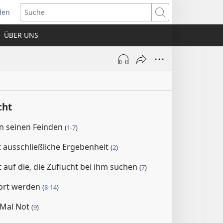
den
net
Suche
es
ÜBER UNS
ter)
cht
n seinen Feinden
(
1-7
)
t ausschließliche Ergebenheit
(
2
)
 auf die, die Zuflucht bei ihm suchen
(
7
)
stört werden
(
8-14
)
 Mal Not
(
9
)