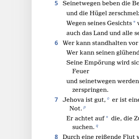
5
Seinetwegen beben die B
und die Hügel zerschmel
*
Wegen seines Gesichts
w
auch das Land und alle 
6
Wer kann standhalten vor 
Wer kann seinen glühend
Seine Empörung wird sic
Feuer
und seinetwegen werden 
zerspringen.
7
o
Jehova ist gut,
er ist ei
p
Not.
*
Er achtet auf
die, die Z
q
suchen.
8
Durch eine reißende Flut w