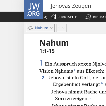
JW.ORG
Jehovas Zeugen
STARTSEITE
BIBLIS
Nahum
1
Nahum
1:1-15
1
Ein Ausspruch gegen Nịnive
*
Vision Nạhums
aus Elkọsch:
2
Jehova ist ein Gott, der a
b
Ergebenheit verlangt
Jehova nimmt Rache und 
c
Zorn zu zeigen.