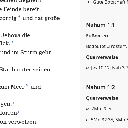
seinen Gegnern
Gute Botschaft 
e Feinde bereit.
d
zornig
und hat große
Nahum 1:1
t Jehova die
Fußnoten
f
ück.
Bedeutet „Tröster“.
 und im Sturm geht
Querverweise
a
Jes 10:12; Nah 3:7
 Staub unter seinen
h
Nahum 1:2
 zum Meer
und
Querverweise
i
egen.
b
2Mo 20:5
j
dorren
c
5Mo 32:35; 5Mo 32
non verwelken.