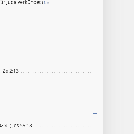
für Juda verkündet
(
15
)
; Ze 2:13
:41; Jes 59:18