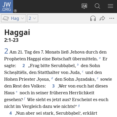
JW.ORG
Anmelden
(öffnet
Websitesprache
Suche
ME
neues
ändern
EI
Hag
2
Fenster)
Haggai
2:1-23
2
Am 21. Tag des 7. Monats ließ Jehova durch den
a
Propheten Haggại eine Botschaft übermitteln.
Er
b
2
sagte:
„Frag bitte Serubbạbel,
den Sohn
c
Scheạltiëls, den Statthalter von Juda,
und den
d
e
Hohen Priester Jọsua,
den Sohn Jọzadaks,
sowie
3
den Rest des Volkes:
‚Wer von euch hat dieses
*
Haus
noch in seiner früheren Herrlichkeit
f
gesehen?
Wie sieht es jetzt aus? Erscheint es euch
g
nicht im Vergleich dazu wie nichts?‘
4
‚Nun aber sei stark, Serubbạbel‘, erklärt