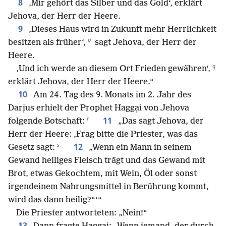
8
‚Mir gehört das Silber und das Gold‘, erklärt
Jehova, der Herr der Heere.
9
‚Dieses Haus wird in Zukunft mehr Herrlichkeit
p
besitzen als früher‘,
sagt Jehova, der Herr der
Heere.
q
‚Und ich werde an diesem Ort Frieden gewähren‘,
erklärt Jehova, der Herr der Heere.“
10
Am 24. Tag des 9. Monats im 2. Jahr des
Darịus erhielt der Prophet Haggại von Jehova
r
11
folgende Botschaft:
„Das sagt Jehova, der
Herr der Heere: ‚Frag bitte die Priester, was das
s
12
Gesetz sagt:
„Wenn ein Mann in seinem
Gewand heiliges Fleisch trägt und das Gewand mit
Brot, etwas Gekochtem, mit Wein, Öl oder sonst
irgendeinem Nahrungsmittel in Berührung kommt,
wird das dann heilig?“‘“
Die Priester antworteten: „Nein!“
13