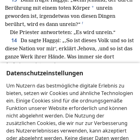
Dann fragte Haggại: „Wenn jemand, der durch
*
Berührung mit einem toten Körper
unrein
geworden ist, irgendetwas von diesen Dingen
t
berührt, wird es dann unrein?“
Die Priester antworteten: „Es wird unrein.“
14
Da sagte Haggại: „‚So ist dieses Volk und so ist
diese Nation vor mir‘, erklärt Jehova, ‚und so ist das
ganze Werk ihrer Hände. Was immer sie dort
darbringen, ist unrein.‘
Datenschutzeinstellungen
15
‚Doch richtet nun bitte von heute an euer Herz
*
auf
Folgendes: Bevor im Tempel Jehovas ein Stein
Um Nutzern das bestmögliche digitale Erlebnis zu
u
16
auf den anderen gesetzt wurde,
wie war es
bieten, setzen wir Cookies und ähnliche Technologien
da? Wenn jemand zu einem Getreidehaufen kam und
ein. Einige Cookies sind für die ordnungsgemäße
20 Maß erwartete, waren nur 10 da. Kam jemand zur
Funktion unserer Website erforderlich und können
Weinkelter, um 50 Maß daraus zu schöpfen, waren
nicht abgelehnt werden. Die Nutzung der
v
17
nur 20 da.
Ich bestrafte euch – das ganze
zusätzlichen Cookies, die wir nur zur Verbesserung
w
Werk eurer Hände – mit Getreidebrand, Mehltau
des Nutzererlebnisses verwenden, kann akzeptiert
oder abgelehnt werden. Keine dieser Daten werden
und Hagel, doch keiner von euch wandte sich mir zu‘,