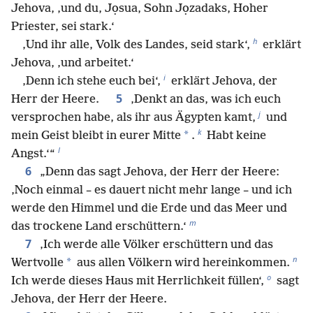
Jehova, ‚und du, Jọsua, Sohn Jọzadaks, Hoher
Priester, sei stark.‘
h
‚Und ihr alle, Volk des Landes, seid stark‘,
erklärt
Jehova, ‚und arbeitet.‘
i
‚Denn ich stehe euch bei‘,
erklärt Jehova, der
5
Herr der Heere.
‚Denkt an das, was ich euch
j
versprochen habe, als ihr aus Ägypten kamt,
und
k
*
mein Geist bleibt in eurer Mitte
.
Habt keine
l
Angst.‘“
6
„Denn das sagt Jehova, der Herr der Heere:
‚Noch einmal – es dauert nicht mehr lange – und ich
werde den Himmel und die Erde und das Meer und
m
das trockene Land erschüttern.‘
7
‚Ich werde alle Völker erschüttern und das
n
*
Wertvolle
aus allen Völkern wird hereinkommen.
o
Ich werde dieses Haus mit Herrlichkeit füllen‘,
sagt
Jehova, der Herr der Heere.