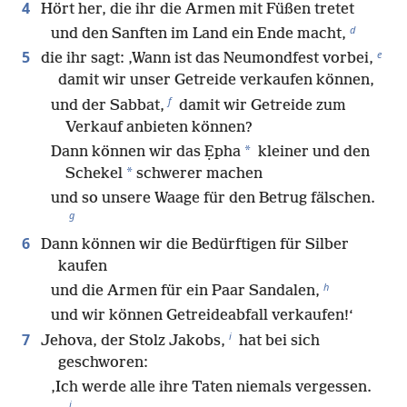
4
Hört her, die ihr die Armen mit Füßen tretet
d
und den Sanften im Land ein Ende macht,
e
5
die ihr sagt: ‚Wann ist das Neumondfest vorbei,
damit wir unser Getreide verkaufen können,
f
und der Sabbat,
damit wir Getreide zum
Verkauf anbieten können?
*
Dann können wir das Ẹpha
kleiner und den
*
Schekel
schwerer machen
und so unsere Waage für den Betrug fälschen.
g
6
Dann können wir die Bedürftigen für Silber
kaufen
h
und die Armen für ein Paar Sandalen,
und wir können Getreideabfall verkaufen!‘
i
7
Jehova, der Stolz Jakobs,
hat bei sich
geschworen:
‚Ich werde alle ihre Taten niemals vergessen.
j