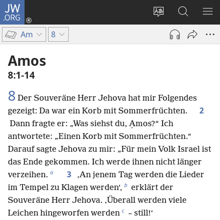
JW.ORG
Anmelden
(öffnet
Websitesprache
Suche
ME
neues
ändern
EI
Am
8
Fenster)
Amos
8:1-14
8
Der Souveräne Herr Jehova hat mir Folgendes
2
gezeigt: Da war ein Korb mit Sommerfrüchten.
Dann fragte er: „Was siehst du, Ạmos?“ Ich
antwortete: „Einen Korb mit Sommerfrüchten.“
Darauf sagte Jehova zu mir: „Für mein Volk Israel ist
das Ende gekommen. Ich werde ihnen nicht länger
a
3
verzeihen.
‚An jenem Tag werden die Lieder
b
im Tempel zu Klagen werden‘,
erklärt der
Souveräne Herr Jehova. ‚Überall werden viele
c
Leichen hingeworfen werden
– still!‘