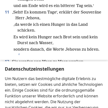
und am Ende wird es ein bitterer Tag sein.‘
11
‚Seht! Es kommen Tage‘, erklärt der Souveräne
Herr Jehova,
‚da werde ich einen Hunger in das Land
schicken.
Es wird kein Hunger nach Brot sein und kein
Durst nach Wasser,
sondern danach, die Worte Jehovas zu hören.
o
12
Sie werden von Meer zu Meer wanken
Datenschutzeinstellungen
*
und vom Norden bis zum Osten
.
Sie werden alles durchstreifen und nach den
Um Nutzern das bestmögliche digitale Erlebnis zu
Worten Jehovas suchen, aber sie werden
bieten, setzen wir Cookies und ähnliche Technologien
sie nicht finden.
ein. Einige Cookies sind für die ordnungsgemäße
13
An jenem Tag werden schöne Jungfrauen
Funktion unserer Website erforderlich und können
und auch junge Männer vor Durst ohnmächtig
nicht abgelehnt werden. Die Nutzung der
werden.
zusätzlichen Cookies, die wir nur zur Verbesserung