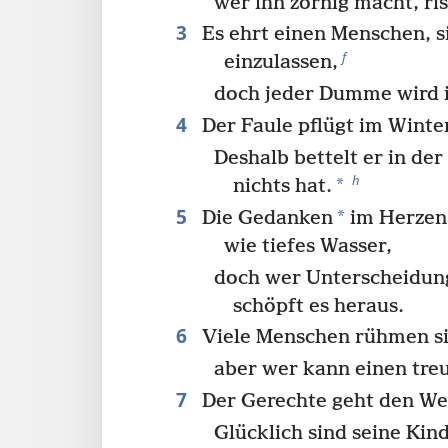
wer ihn zornig macht, ris
3
Es ehrt einen Menschen, si
f
einzulassen,
doch jeder Dumme wird i
4
Der Faule pflügt im Winter
Deshalb bettelt er in der
h
*
nichts hat.
5
*
Die Gedanken
im Herzen 
wie tiefes Wasser,
doch wer Unterscheidun
schöpft es heraus.
6
Viele Menschen rühmen sic
aber wer kann einen tre
7
Der Gerechte geht den Weg
Glücklich sind seine Kin