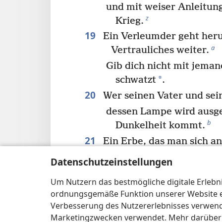
und mit weiser Anleitun
z
Krieg.
19
Ein Verleumder geht heru
a
Vertrauliches weiter.
Gib dich nicht mit jema
*
schwatzt
.
20
Wer seinen Vater und sein
dessen Lampe wird ausge
b
Dunkelheit kommt.
21
Ein Erbe, das man sich an
verschafft,
Datenschutzeinstellungen
wird am Ende keinen Seg
Um Nutzern das bestmögliche digitale Erlebnis
22
Sag nicht: „Ich werde Bös
ordnungsgemäße Funktion unserer Website erf
e
Hoffe auf Jehova
und er
Verbesserung des Nutzererlebnisses verwende
23
Marketingzwecken verwendet. Mehr darüber i
*
Unehrliche
Gewichtsstei