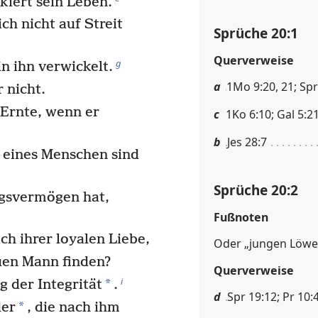
kiert sein Leben.
ch nicht auf Streit
Sprüche 20:1
Querverweise
g
n ihn verwickelt.
a
1Mo 9:20, 21; Spr
 nicht.
 Ernte, wenn er
c
1Ko 6:10; Gal 5:2
b
Jes 28:7
eines Menschen sind
Sprüche 20:2
gsvermögen hat,
Fußnoten
h ihrer loyalen Liebe,
Oder „jungen Löwe
uen Mann finden?
Querverweise
i
*
 der Integrität
.
d
Spr 19:12; Pr 10:
*
der
, die nach ihm