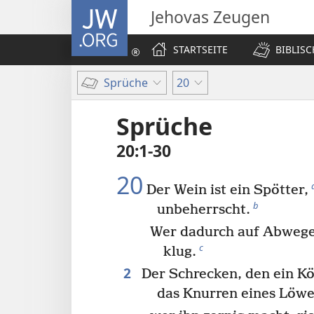
JW.ORG
Jehovas Zeugen
STARTSEITE
BIBLIS
Sprüche
20
Sprüche
20:1-30
20
Der Wein ist ein Spötter,
b
unbeherrscht.
Wer dadurch auf Abwege 
c
klug.
2
Der Schrecken, den ein Kön
das Knurren eines Löw