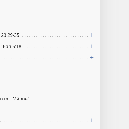
 23:29-35
1; Eph 5:18
n mit Mähne“.
4