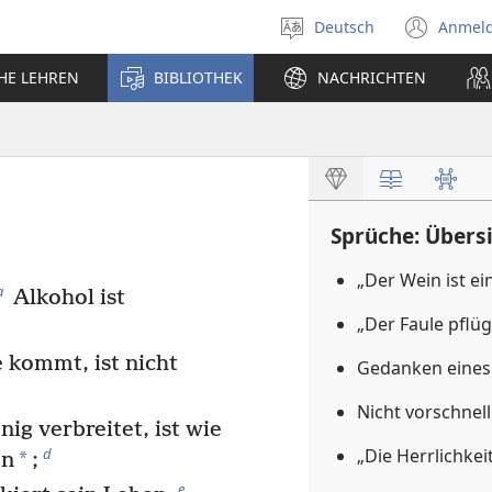
Deutsch
Anmel
Sprache
(öff
auswählen
neu
CHE LEHREN
BIBLIOTHEK
NACHRICHTEN
Fens
Sprüche: Übers
„Der Wein ist ei
a
Alkohol ist
„Der Faule pflüg
kommt, ist nicht
Gedanken eines
Nicht vorschnel
ig verbreitet, ist wie
„Die Herrlichkei
d
*
en
;
e