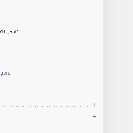
tl. „Rat“.
ngen
.