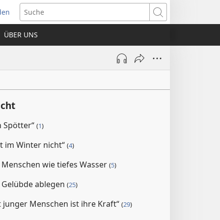
den
net
Suche
es
ÜBER UNS
ter)
icht
n Spötter“
(
1
)
t im Winter nicht“
(
4
)
 Menschen wie tiefes Wasser
(
5
)
l Gelübde ablegen
(
25
)
t junger Menschen ist ihre Kraft“
(
29
)