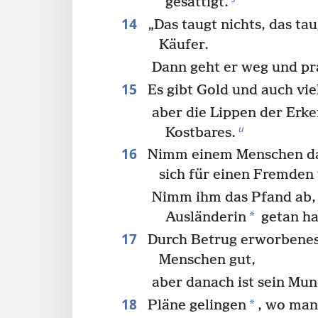
gesättigt.
14
„Das taugt nichts, das taug
Käufer.
Dann geht er weg und pr
15
Es gibt Gold und auch vie
aber die Lippen der Erke
u
Kostbares.
16
Nimm einem Menschen da
sich für einen Fremden 
Nimm ihm das Pfand ab, 
*
Ausländerin
getan ha
17
Durch Betrug erworbenes
Menschen gut,
aber danach ist sein Mun
18
*
Pläne gelingen
, wo man 