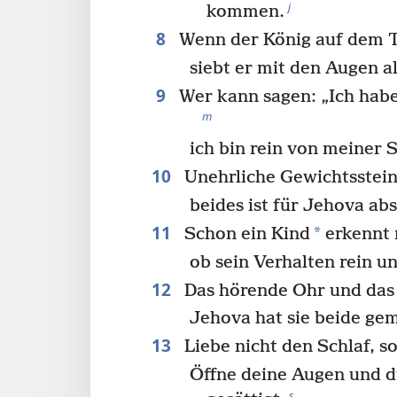
j
kommen.
8
Wenn der König auf dem Th
siebt er mit den Augen al
9
Wer kann sagen: „Ich habe
m
ich bin rein von meiner 
10
Unehrliche Gewichtsstein
beides ist für Jehova ab
11
*
Schon ein Kind
erkennt 
ob sein Verhalten rein und
12
Das hörende Ohr und das
Jehova hat sie beide ge
13
Liebe nicht den Schlaf, s
Öffne deine Augen und d
s