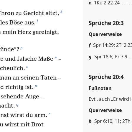
e
1Kö 2:22-24
k
ron zu Gericht sitzt,
l
Sprüche 20:3
les Böse aus.
 mein Herz gereinigt,
Querverweise
f
Spr 14:29; 2Ti 2:2
n
Sünde“?
g
Spr 18:6; Pr 7:9
*
e und falsche Maße
–
o
scheulich.
Sprüche 20:4
man an seinen Taten –
p
 richtig ist.
Fußnoten
 sehende Auge –
Evtl. auch „Er wird 
q
macht.
Querverweise
r
onst wirst du arm.
h
Spr 6:10, 11; 2Th
u wirst mit Brot