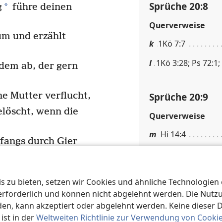
Sprüche 20:8
*
g
führe deinen
Querverweise
m und erzählt
k
1Kö 7:7
l
1Kö 3:28; Ps 72:1;
ndem ab, der gern
Sprüche 20:9
e Mutter verflucht,
löscht, wenn die
Querverweise
m
Hi 14:4
fangs durch Gier
n
Ps 51:5; Pr 7:20; 
c
en bringen.
 zu bieten, setzen wir Cookies und ähnliche Technologien ei
d
Sprüche 20:10
es zurückzahlen!“
orderlich und können nicht abgelehnt werden. Die Nutzung
f
 wird dich retten.
n, kann akzeptiert oder abgelehnt werden. Keine dieser 
Fußnoten
st in der
Weltweiten Richtlinie zur Verwendung von Cooki
ne sind für Jehova