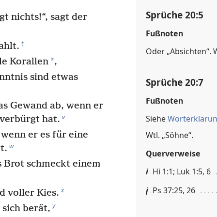
Sprüche 20:5
t nichts!“, sagt der
Fußnoten
t
ahlt.
Oder „Absichten“. W
*
le Korallen
,
nntnis sind etwas
Sprüche 20:7
Fußnoten
s Gewand ab, wenn er
v
Siehe
Worterkläru
verbürgt hat.
wenn er es für eine
Wtl. „Söhne“.
w
t.
Querverweise
 Brot schmeckt einem
i
Hi 1:1; Luk 1:5, 6
j
Ps 37:25, 26
x
d voller Kies.
y
sich berät,