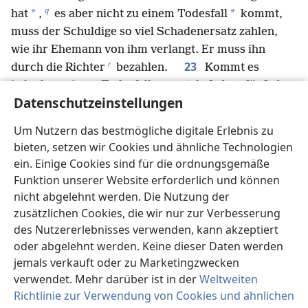
q
*
*
hat
,
es aber nicht zu einem Todesfall
kommt,
muss der Schuldige so viel Schadenersatz zahlen,
wie ihr Ehemann von ihm verlangt. Er muss ihn
r
23
durch die Richter
bezahlen.
Kommt es
jedoch zu einem Todesfall, musst du Leben für Leben
Datenschutzeinstellungen
s
24
*
geben.
Auge soll für Auge gegeben
werden, Zahn für Zahn, Hand für Hand, Fuß für Fuß,
Um Nutzern das bestmögliche digitale Erlebnis zu
t
25
Brandmal für Brandmal, Wunde für Wunde,
bieten, setzen wir Cookies und ähnliche Technologien
Schlag für Schlag.
ein. Einige Cookies sind für die ordnungsgemäße
26
Falls ein Mann seinen Sklaven oder seine
Funktion unserer Website erforderlich und können
Sklavin so aufs Auge schlägt, dass er oder sie das
nicht abgelehnt werden. Die Nutzung der
Augenlicht verliert, soll er den Betreffenden als
zusätzlichen Cookies, die wir nur zur Verbesserung
u
27
Entschädigung dafür freilassen.
Und wenn er
des Nutzererlebnisses verwenden, kann akzeptiert
oder abgelehnt werden. Keine dieser Daten werden
seinem Sklaven oder seiner Sklavin einen Zahn
jemals verkauft oder zu Marketingzwecken
ausschlägt, soll er den Betreffenden als
verwendet. Mehr darüber ist in der
Weltweiten
Entschädigung für den Zahn freilassen.
Richtlinie zur Verwendung von Cookies und ähnlichen
28
Falls ein Stier einen Mann oder eine Frau stößt