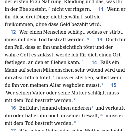
der ersten Frau Nahrung, Kleidung und das, was ihr
f
11
in der Ehe zusteht,
nicht verringern.
Wenn er
ihr diese drei Dinge nicht gewährt, soll sie
freikommen, ohne dass Geld bezahlt wird.
12
Wer einen Menschen schlägt, sodass er stirbt,
g
13
muss mit dem Tod bestraft werden.
Doch für
den Fall, dass er ihn unabsichtlich tötet und der
wahre Gott es zulässt, werde ich für dich einen Ort
h
14
festlegen, an den er fliehen kann.
Falls ein
Mann auf seinen Mitmenschen sehr wütend wird und
i
ihn absichtlich tötet,
muss er sterben, selbst wenn
j
15
du ihn von meinem Altar wegholen musst.
Wer seinen Vater oder seine Mutter schlägt, muss
k
mit dem Tod bestraft werden.
l
16
Entführt jemand einen anderen
und verkauft
m
ihn oder hat er ihn noch in seiner Gewalt,
muss er
n
mit dem Tod bestraft werden.
17