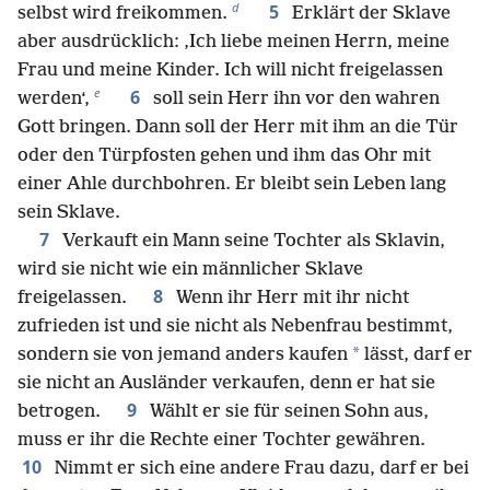
d
5
selbst wird freikommen.
Erklärt der Sklave
aber ausdrücklich: ‚Ich liebe meinen Herrn, meine
Frau und meine Kinder. Ich will nicht freigelassen
e
6
werden‘,
soll sein Herr ihn vor den wahren
Gott bringen. Dann soll der Herr mit ihm an die Tür
oder den Türpfosten gehen und ihm das Ohr mit
einer Ahle durchbohren. Er bleibt sein Leben lang
sein Sklave.
7
Verkauft ein Mann seine Tochter als Sklavin,
wird sie nicht wie ein männlicher Sklave
8
freigelassen.
Wenn ihr Herr mit ihr nicht
zufrieden ist und sie nicht als Nebenfrau bestimmt,
*
sondern sie von jemand anders kaufen
lässt, darf er
sie nicht an Ausländer verkaufen, denn er hat sie
9
betrogen.
Wählt er sie für seinen Sohn aus,
muss er ihr die Rechte einer Tochter gewähren.
10
Nimmt er sich eine andere Frau dazu, darf er bei