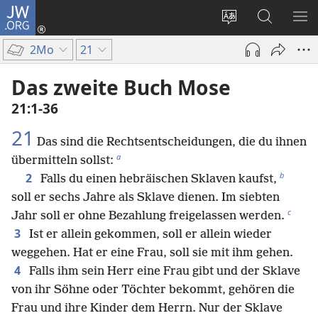
JW.ORG
Anmelden
(öffnet
Websitesprache
Suche
ME
neues
ändern
EI
2Mo
21
Fenster)
Das zweite Buch Mose
21:1-36
21
Das sind die Rechtsentscheidungen, die du ihnen
a
übermitteln sollst:
b
2
Falls du einen hebräischen Sklaven kaufst,
soll er sechs Jahre als Sklave dienen. Im siebten
c
Jahr soll er ohne Bezahlung freigelassen werden.
3
Ist er allein gekommen, soll er allein wieder
weggehen. Hat er eine Frau, soll sie mit ihm gehen.
4
Falls ihm sein Herr eine Frau gibt und der Sklave
von ihr Söhne oder Töchter bekommt, gehören die
Frau und ihre Kinder dem Herrn. Nur der Sklave