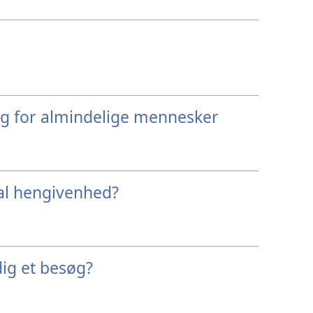
g for almindelige mennesker
yal hengivenhed?
ig et besøg?