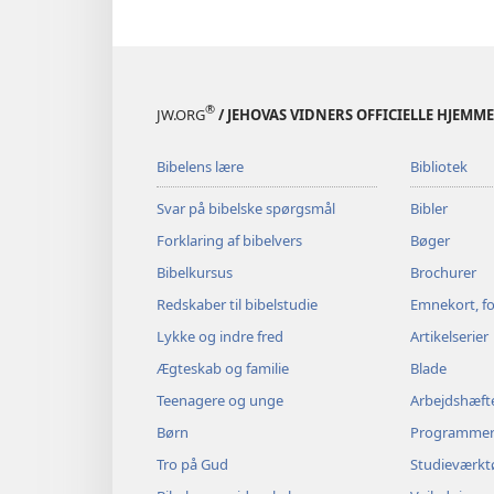
®
JW.ORG
/ JEHOVAS VIDNERS OFFICIELLE HJEMM
Bibelens lære
Bibliotek
Svar på bibelske spørgsmål
Bibler
Forklaring af bibelvers
Bøger
Bibelkursus
Brochurer
Redskaber til bibelstudie
Emnekort, fo
Lykke og indre fred
Artikelserier
Ægteskab og familie
Blade
Teenagere og unge
Arbejdshæft
Børn
Programme
Tro på Gud
Studieværkt