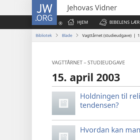
JW.ORG
Jehovas Vidner
HJEM
BIBELENS LÆR
Bibliotek
Blade
Vagttårnet (studieudgave) | 15
VAGTTÅRNET – STUDIEUDGAVE
15. april 2003
Holdningen til rel
tendensen?
Hvordan kan man 