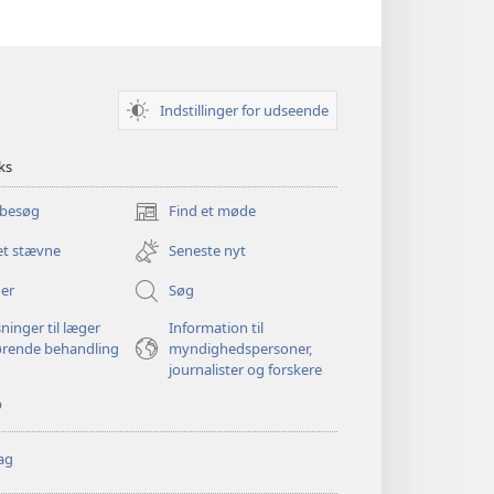
Indstillinger for udseende
ks
 besøg
Find et møde
(åbner
nyt
et stævne
Seneste nyt
vindue)
er
Søg
ninger til læger
Information til
ørende behandling
myndighedspersoner,
journalister og forskere
p
ag