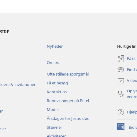
ESIDE
Nyheder
Hurtige lin
Få et
Om os
Find 
(åbner
Ofte stillede spørgsmål
nyt
Video
Få et besøg
vindue)
ldere & invitationer
Oplys
Kontakt os
vedr
Rundvisninger på Betel
Møder
er
Hjæl
Årsdagen for Jesus’ død
r
Stævner
Bidr
øjer
(åbner
nyt
Aktiviteter