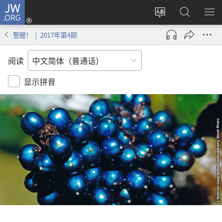
JW.ORG
登
录
更
搜
显
（打
改
索
示
警醒！ | 2017年第4期
开
网
JW.ORG
菜
新
站
单
阅读
窗
语
口）
言
显示拼音