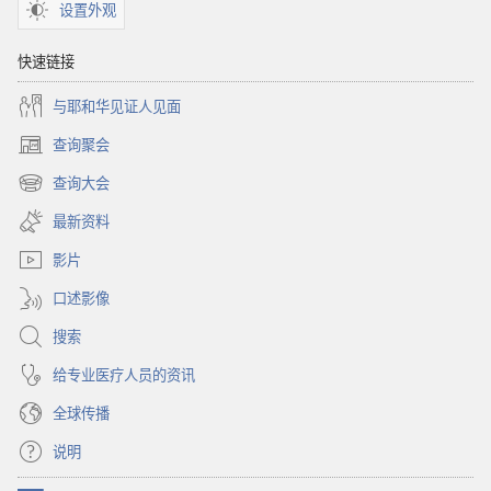
太
忙？
设置外观
忙？
快速链接
与耶和华见证人见面
查询聚会
（打
开
查询大会
（打
新
开
窗
最新资料
新
口）
窗
影片
口）
口述影像
搜索
给专业医疗人员的资讯
全球传播
说明