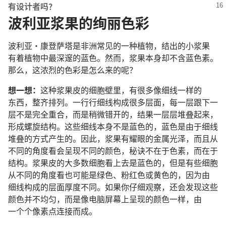
有
设计者
吗
？
波利亚浆果的绚丽色彩
波利亚
·
康登萨塔
是
非洲
常
见
的
一
种
植物
，
结
出
的
小
浆果
有着
植物
中
最
深邃
的
蓝色
。
然而
，
浆果
本身
却
不
含
蓝色素
。
那么
，
这
浓烈
的
色彩
是
怎么
来
的
呢
？
想
一
想
：
这
种
浆果皮
的
细胞
壁
里
，
有
很
多
像
细线
一样
的
东西
，
整齐
排列
。
一行行
细线
构成
很
多
层面
，
每
一
层
跟
下
一
层
不
是
完全
重合
，
而
是
稍微
错
开
的
，
结果
一层层
堆叠
起来
，
形成
螺旋
结构
。
这些
细线
本身
不
是
蓝色
的
，
蓝色
是
由于
细线
堆叠
的
方式
产生
的
。
因此
，
浆果
有
耀眼
的
金属
光泽
，
而且
从
不
同
的
角度
看
会
呈现
不
同
的
颜色
，
秘诀
不
在于
色素
，
而
在于
结构
。
浆果皮
的
大多数
细胞
看
上去
是
蓝色
的
，
但是
有些
细胞
从
不
同
的
角度
看
也
可能
是
绿色
、
粉红色
或
黄色
的
，
因为
由
细线
构成
的
层面
厚度
不
同
。
如果
你
仔细
观察
，
还
会
发现
这些
颜色
并
不
均匀
，
而
是
像
电脑
屏幕
上
呈现
的
颜色
一样
，
由
一个个
像素
点
连接
而
成
。