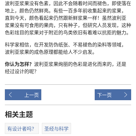
波利亚
浆果
没有
色素
，
因此
不
会
随着
时间
而
褪色
，
即使
落
在
地
上
，
颜色
仍然
鲜
亮
。
有些
一百
多
年
前
收集
起来
的
浆果
，
直到
今天
，
颜色
看
起来
仍然
跟
新鲜
浆果
一样
！
虽然
波利亚
浆果
没有
可
食用
的
果肉
，
只有
种子
，
但
研究人员
发现
，
这
种
色彩
炫目
的
浆果
对于
附近
的
鸟类
依旧
有着
难以
抗拒
的
魅力
。
科学家
相信
，
在
开发
防伪
纸张
、
不
易
褪色
的
染料
等
领域
，
波利亚
浆果
的
成色
原理
都
能
给
人
不
少
启发
。
你
认为
怎样
？
波利亚
浆果
绚丽
的
色彩
是
进化
而
来
的
，
还是
经过
设计
的
呢
？
上一页
下一页
相关主题
有设计者吗？
圣经与科学