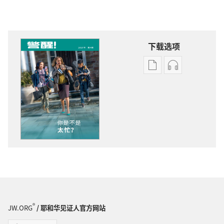
下载选项
出
音
版
频
物
下
下
载
载
选
选
项
项
警
警
醒！
醒！
你
你
是
是
不
不
是
®
JW.ORG
/ 耶和华见证人官方网站
是
太