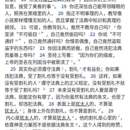
旨意
，
接受
了
美善
的
事
。
19
你
还
深信
自己
能
带领
瞎眼
的
*
人
，
照
亮
在
黑暗
里
的
人
，
20
指正
不
明
事理
的
人
，
教导
像
小孩
那样
懵懂
无知
的
人
，
而且
掌握
了
法典
中
知识
和
真理
的
纲领
。
21
可是
，
你
教导
别人
，
竟然
不
教导
自己
吗
？
你
u
宣讲
“
不可
偷窃
”，
自己
竟然
偷窃
吗
？
22
你
说
“
不可
v
通奸
”，
自己
竟然
通奸
吗
？
你
憎恶
偶像
，
自己
竟然
盗取
w
庙宇
的
东西
吗
？
23
你
因
法典
而
骄傲
，
自己
竟然
违犯
法典
而
羞辱
上帝
吗
？
24
圣经
上
写
着
：“
因为
你们
的
缘故
，
上帝
的
圣名
在
列国
当中
被
亵渎
了
。”
x
25
其实
你
必须
遵守
法典
，
割礼
才
有
益处
；
你
如果
y
z
违犯
法典
，
受
了
割礼
也
等于
没有
受
割礼
。
26
这样
，
如果
没有
受
割礼
的
人
遵守
法典
上
的
正义
规定
，
没有
受
割礼
不
就
a
等于
受
了
割礼
吗
？
27
本来
没有
受
割礼
的
人
要是
遵守
b
法典
，
就
能
定
你
有
罪
了
，
因为
你
虽然
有
法典
的
条文
，
也
受
了
割礼
，
却
违犯
法典
。
28
表面
上
是
犹太人
的
，
不
算是
犹太人
；
身体
上
外在
的
割礼
，
也
不
算是
割礼
。
29
c
d
内心
是
犹太人
的
，
才
算是
犹太人
。
他
的
割礼
是
心里
的
，
e
f
依靠
神圣力量
而
不
是
依据
法典
条文
。
这个
人
得到
的
称赞
，
g