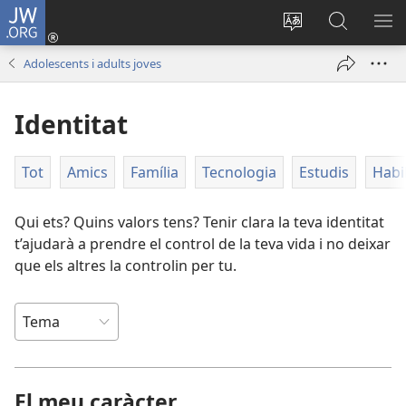
JW.ORG
Inicia
sessió
Canvia
Cerca
MO
(obre
d’idioma
jw.org
EL
Adolescents i adults joves
una
ME
finestra
Identitat
nova)
Tot
Amics
Família
Tecnologia
Estudis
Habil
Qui ets? Quins valors tens? Tenir clara la teva identitat
t’ajudarà a prendre el control de la teva vida i no deixar
que els altres la controlin per tu.
El meu caràcter