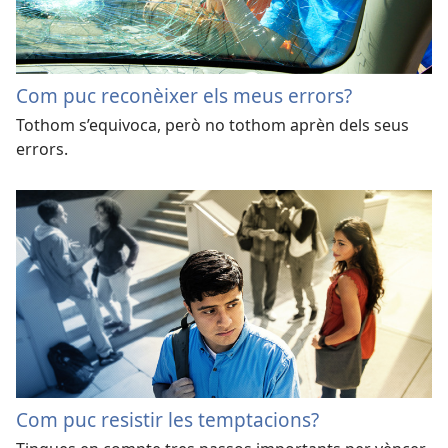
Com puc reconèixer els meus errors?
Tothom s’equivoca, però no tothom aprèn dels seus
errors.
Com puc resistir les temptacions?