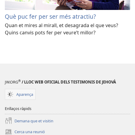
Què puc fer per ser més atractiu?
Quan et mires al mirall, et desagrada el que veus?
Quins canvis pots fer per veure’t millor?
®
JW.ORG
/ LLOC WEB OFICIAL DELS TESTIMONIS DE JEHOVÀ
Aparença
Enllaços ràpids
Demana que et visitin
Cerca una reunió
(obre