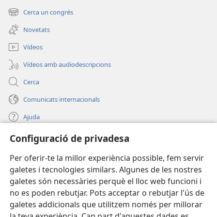
una
Cerca un congrés
(obre
finestra
una
nova)
Novetats
finestra
nova)
Vídeos
Vídeos amb audiodescripcions
Cerca
Comunicats internacionals
Ajuda
Configuració de privadesa
Donacions
(obre
una
Per oferir-te la millor experiència possible, fem servir
finestra
BIBLIOTECA EN LÍNIA Watchtower™
galetes i tecnologies similars. Algunes de les nostres
(obre
nova)
galetes són necessàries perquè el lloc web funcioni i
una
®
JW Hub
finestra
no es poden rebutjar. Pots acceptar o rebutjar l'ús de
(obre
nova)
una
galetes addicionals que utilitzem només per millorar
®
JW Library
finestra
la teva experiència. Cap part d'aquestes dades es