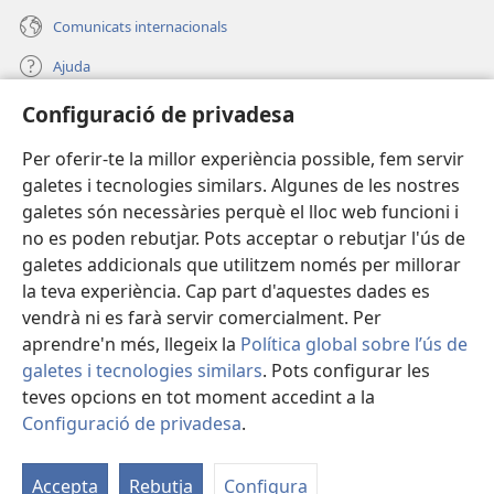
Comunicats internacionals
Ajuda
Configuració de privadesa
Donacions
(obre
una
Per oferir-te la millor experiència possible, fem servir
finestra
BIBLIOTECA EN LÍNIA Watchtower™
galetes i tecnologies similars. Algunes de les nostres
(obre
nova)
galetes són necessàries perquè el lloc web funcioni i
una
®
JW Hub
finestra
no es poden rebutjar. Pots acceptar o rebutjar l'ús de
(obre
nova)
galetes addicionals que utilitzem només per millorar
una
®
JW Library
finestra
la teva experiència. Cap part d'aquestes dades es
nova)
vendrà ni es farà servir comercialment. Per
aprendre'n més, llegeix la
Política global sobre l’ús de
galetes i tecnologies similars
. Pots configurar les
teves opcions en tot moment accedint a la
Copyright
© 2026 Watch Tower Bible and Tract Society of Pennsylvania.
CONDICIONS D'ÚS
|
POLÍTICA DE PRIVADESA
|
CONFIGURACIÓ DE
Configuració de privadesa
.
PRIVADESA
Accepta
Rebutja
Configura