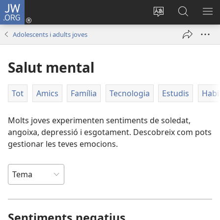
JW.ORG
Inicia
sessió
Canvia
Cerca
MO
(obre
d’idioma
jw.org
EL
Adolescents i adults joves
una
ME
finestra
Salut mental
nova)
Tot
Amics
Família
Tecnologia
Estudis
Habil
Molts joves experimenten sentiments de soledat,
angoixa, depressió i esgotament. Descobreix com pots
gestionar les teves emocions.
Sentiments negatius