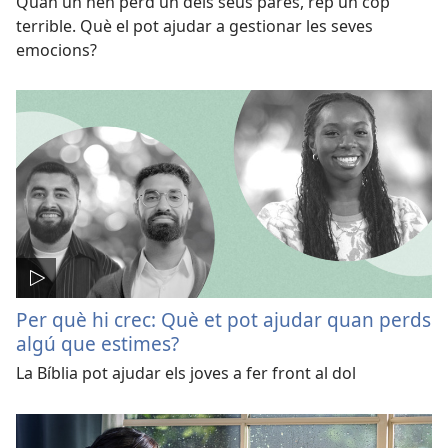
Quan un nen perd un dels seus pares, rep un cop
terrible. Què el pot ajudar a gestionar les seves
emocions?
Per què hi crec: Què et pot ajudar quan perds
algú que estimes?
La Bíblia pot ajudar els joves a fer front al dol