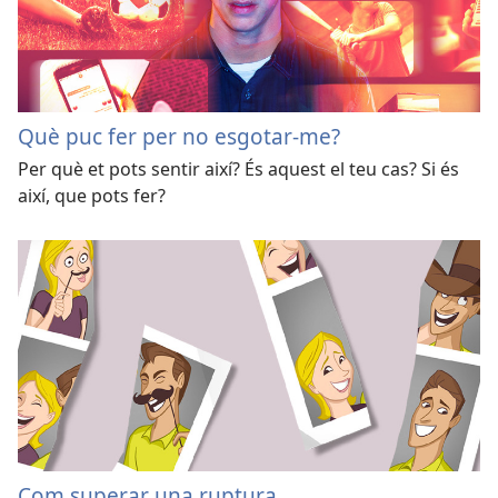
Què puc fer per no esgotar-me?
Per què et pots sentir així? És aquest el teu cas? Si és
així, que pots fer?
Com superar una ruptura