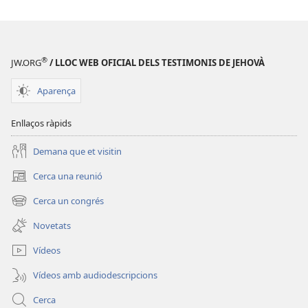
®
JW.ORG
/ LLOC WEB OFICIAL DELS TESTIMONIS DE JEHOVÀ
Aparença
Enllaços ràpids
Demana que et visitin
Cerca una reunió
(obre
una
Cerca un congrés
(obre
finestra
una
nova)
Novetats
finestra
nova)
Vídeos
Vídeos amb audiodescripcions
Cerca