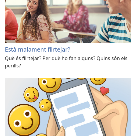
Està malament flirtejar?
Què és flirtejar? Per què ho fan alguns? Quins són els
perills?