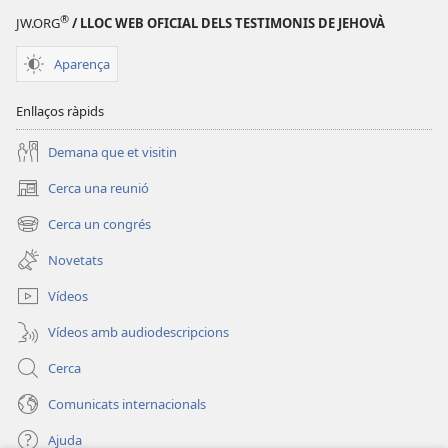
®
JW.ORG
/ LLOC WEB OFICIAL DELS TESTIMONIS DE JEHOVÀ
Aparença
Enllaços ràpids
Demana que et visitin
Cerca una reunió
(obre
una
Cerca un congrés
(obre
finestra
una
nova)
Novetats
finestra
nova)
Vídeos
Vídeos amb audiodescripcions
Cerca
Comunicats internacionals
Ajuda