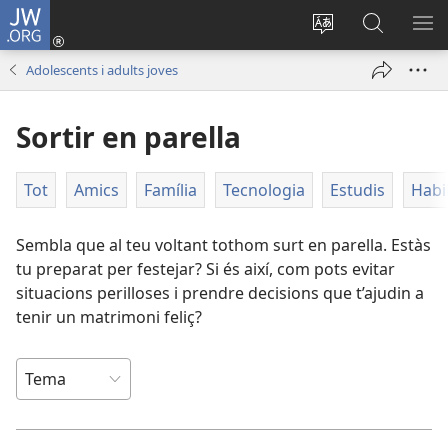
JW.ORG
Inicia
sessió
Canvia
Cerca
MO
(obre
d’idioma
jw.org
EL
Adolescents i adults joves
una
ME
finestra
Sortir en parella
nova)
Tot
Amics
Família
Tecnologia
Estudis
Habil
Sembla que al teu voltant tothom surt en parella. Estàs
tu preparat per festejar? Si és així, com pots evitar
situacions perilloses i prendre decisions que t’ajudin a
tenir un matrimoni feliç?