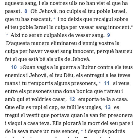
aquesta sang, i els nostres ulls no han vist el que ha
8
passat.
Oh Jehovà, no culpis el teu poble Israel,
+
que tu has rescatat,
i no deixis que recaigui sobre
el teu poble Israel la culpa per vessar sang innocent.”
+
9
Així no seran culpables de vessar sang.
D’aquesta manera eliminareu d’enmig vostre la
culpa per haver vessat sang innocent, perquè haureu
fet el que està bé als ulls de Jehovà.
10
»Quan vagis a la guerra a lluitar contra els teus
enemics i Jehovà, el teu Déu, els entregui a les teves
+
11
mans i tu t’emportis alguns presoners,
si veus
entre els presoners una dona bonica que t’atrau i
12
amb qui et voldries casar,
emporta-te-la a casa.
13
Que ella es rapi el cap, es talli les ungles,
es
tregui el vestit que portava quan la van fer presonera
i visqui a casa teva. Ella plorarà la mort del seu pare i
+
de la seva mare un mes sencer,
i després podràs