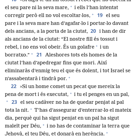
+
el seu pare ni la seva mare,
i ells l’han intentat
+
19
corregir però ell no vol escoltar-los,
el seu
pare i la seva mare han d’agafar-lo i portar-lo davant
20
dels ancians, a la porta de la ciutat,
i han de dir
als ancians de la ciutat: “El nostre fill és tossut i
+
rebel, i no ens vol obeir. És un golafre
i un
+
21
borratxo.”
Aleshores tots els homes de la
ciutat l’han d’apedregar fins que mori. Així
eliminaràs d’enmig teu el que és dolent, i tot Israel se
+
n’assabentarà i tindrà por.
22
»Si un home comet un pecat que mereix la
+
pena de mort i és executat,
i tu el penges en un pal,
+
23
el seu cadàver no ha de quedar penjat al pal
+
tota la nit.
T’has d’assegurar d’enterrar-lo el mateix
dia, perquè qui ha sigut penjat en un pal ha sigut
+
maleït per Déu,
i no has de contaminar la terra que
+
Jehovà, el teu Déu, et donarà en herència.