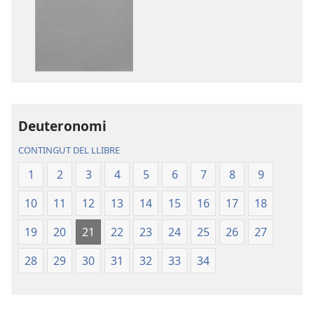
de
de
descàrrega
descàrrega
de
d’àudio
publicacions
La
La
Bíblia.
Bíblia.
Traducció
Traducció
del
del
Nou
Deuteronomi
Nou
Món
CONTINGUT DEL LLIBRE
Món
1
2
3
4
5
6
7
8
9
10
11
12
13
14
15
16
17
18
19
20
21
22
23
24
25
26
27
28
29
30
31
32
33
34