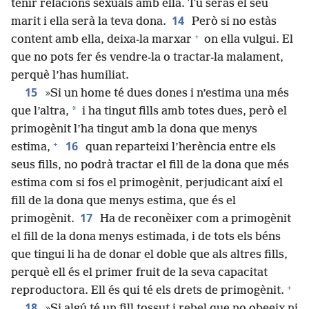
tenir relacions sexuals amb ella. Tu seràs el seu
14
marit i ella serà la teva dona.
Però si no estàs
+
content amb ella, deixa-la marxar
on ella vulgui. El
que no pots fer és vendre-la o tractar-la malament,
perquè l’has humiliat.
15
»Si un home té dues dones i n’estima una més
*
que l’altra,
i ha tingut fills amb totes dues, però el
primogènit l’ha tingut amb la dona que menys
+
16
estima,
quan reparteixi l’herència entre els
seus fills, no podrà tractar el fill de la dona que més
estima com si fos el primogènit, perjudicant així el
fill de la dona que menys estima, que és el
17
primogènit.
Ha de reconèixer com a primogènit
el fill de la dona menys estimada, i de tots els béns
que tingui li ha de donar el doble que als altres fills,
perquè ell és el primer fruit de la seva capacitat
+
reproductora. Ell és qui té els drets de primogènit.
18
»Si algú té un fill tossut i rebel que no obeeix ni