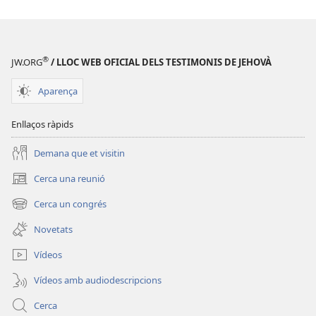
®
JW.ORG
/ LLOC WEB OFICIAL DELS TESTIMONIS DE JEHOVÀ
Aparença
Enllaços ràpids
Demana que et visitin
Cerca una reunió
(obre
una
Cerca un congrés
(obre
finestra
una
nova)
Novetats
finestra
nova)
Vídeos
Vídeos amb audiodescripcions
Cerca