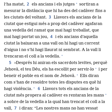
+
2
l’ha matat,
els ancians i els jutges
sortiran a
mesurar la distància que hi ha des del cadàver fins a
3
les ciutats del voltant.
Llavors els ancians de la
ciutat que estigui més a prop del cadàver agafaran
una vedella del ramat que mai hagi treballat, que
4
mai hagi portat un jou,
i els ancians d’aquella
ciutat la baixaran a una vall on hi hagi un corrent
d’aigua i no s’hi hagi llaurat ni sembrat. A la vall li
+
trencaran el coll a la vedella.
5
»Després hi aniran els sacerdots levites, perquè
+
Jehovà, el teu Déu, els ha escollit per servir-lo
i per
+
beneir el poble en el nom de Jehovà.
Ells diran
com s’han de resoldre totes les disputes en què hi
+
6
hagi violència.
Llavors tots els ancians de la
+
ciutat més propera al cadàver es rentaran les mans
a sobre de la vedella a la qual han trencat el coll a la
7
vall,
i diran: “Les nostres mans no han vessat