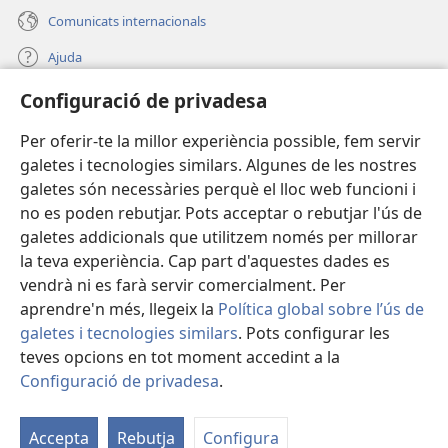
Comunicats internacionals
Ajuda
Configuració de privadesa
Donacions
(obre
una
Per oferir-te la millor experiència possible, fem servir
finestra
BIBLIOTECA EN LÍNIA Watchtower™
galetes i tecnologies similars. Algunes de les nostres
(obre
nova)
galetes són necessàries perquè el lloc web funcioni i
una
®
JW Hub
finestra
no es poden rebutjar. Pots acceptar o rebutjar l'ús de
(obre
nova)
galetes addicionals que utilitzem només per millorar
una
®
JW Library
finestra
la teva experiència. Cap part d'aquestes dades es
nova)
vendrà ni es farà servir comercialment. Per
aprendre'n més, llegeix la
Política global sobre l’ús de
galetes i tecnologies similars
. Pots configurar les
teves opcions en tot moment accedint a la
Copyright
© 2026 Watch Tower Bible and Tract Society of Pennsylvania.
CONDICIONS D'ÚS
|
POLÍTICA DE PRIVADESA
|
CONFIGURACIÓ DE
Configuració de privadesa
.
M
PRIVADESA
la
Accepta
Rebutja
Configura
ta