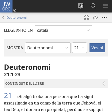
JW.ORG
Inicia
sessió
Canvia
Cerca
MO
(obre
d’idioma
jw.org
EL
Deuteronomi
una
ME
finestra
LLEGEIX-HO EN
nova)
Capítol
MOSTRA
Llibre
bíblic
Deuteronomi
21:1-23
CONTINGUT DEL LLIBRE
21
»Si algú troba una persona que ha sigut
assassinada en un camp de la terra que Jehovà, el
teu Déu, et donarà en propietat, però no se sap qui