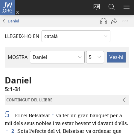
JW.ORG
Inicia
sessió
Canvia
Cerca
MO
(obre
d’idioma
jw.org
EL
Daniel
una
ME
finestra
LLEGEIX-HO EN
nova)
Capítol
MOSTRA
Llibre
bíblic
Daniel
5:1-31
CONTINGUT DEL LLIBRE
5
+
El rei Belsatsar
va fer un gran banquet per a
mil dels seus nobles i va estar bevent vi davant d’ells.
+
2
Sota l’efecte del vi, Belsatsar va ordenar que