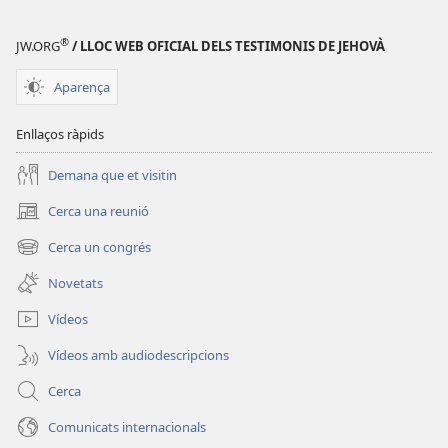
®
JW.ORG
/ LLOC WEB OFICIAL DELS TESTIMONIS DE JEHOVÀ
Aparença
Enllaços ràpids
Demana que et visitin
Cerca una reunió
(obre
una
Cerca un congrés
(obre
finestra
una
nova)
Novetats
finestra
nova)
Vídeos
Vídeos amb audiodescripcions
Cerca
Comunicats internacionals