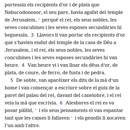
portessin els recipients d’or i de plata que
Nabucodonosor, el seu pare, havia agafat del temple
+
de Jerusalem,
perquè el rei, els seus nobles, les
seves concubines i les seves esposes secundàries hi
3
beguessin.
Llavors li van portar els recipients d’or
que s’havien endut del temple de la casa de Déu a
Jerusalem, i el rei, els seus nobles, les seves
concubines i les seves esposes secundàries hi van
4
beure.
Van beure vi i van lloar els déus d’or, de
plata, de coure, de ferro, de fusta i de pedra.
5
De sobte, van aparèixer els dits de la mà d’un
home i van començar a escriure sobre el guix de la
paret del palau del rei, davant del canelobre, i el rei
6
veia la mà que escrivia.
Aleshores el rei es va
*
posar pàŀlid,
i els seus pensaments el van espantar
+
tant que les cames li fallaven
i els genolls li xocaven
l’un amb l’altre.