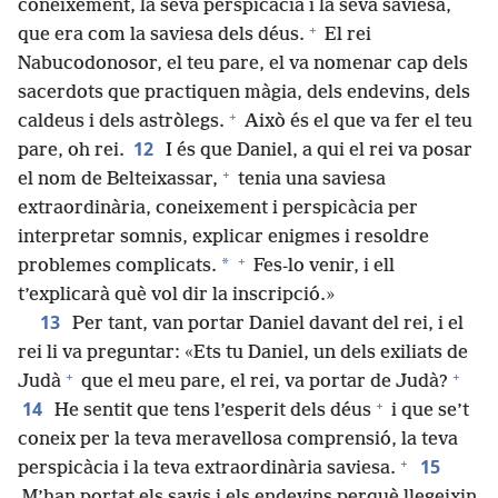
coneixement, la seva perspicàcia i la seva saviesa,
+
que era com la saviesa dels déus.
El rei
Nabucodonosor, el teu pare, el va nomenar cap dels
sacerdots que practiquen màgia, dels endevins, dels
+
caldeus i dels astròlegs.
Això és el que va fer el teu
12
pare, oh rei.
I és que Daniel, a qui el rei va posar
+
el nom de Belteixassar,
tenia una saviesa
extraordinària, coneixement i perspicàcia per
interpretar somnis, explicar enigmes i resoldre
+
*
problemes complicats.
Fes-lo venir, i ell
t’explicarà què vol dir la inscripció.»
13
Per tant, van portar Daniel davant del rei, i el
rei li va preguntar: «Ets tu Daniel, un dels exiliats de
+
+
Judà
que el meu pare, el rei, va portar de Judà?
+
14
He sentit que tens l’esperit dels déus
i que se’t
coneix per la teva meravellosa comprensió, la teva
+
15
perspicàcia i la teva extraordinària saviesa.
M’han portat els savis i els endevins perquè llegeixin