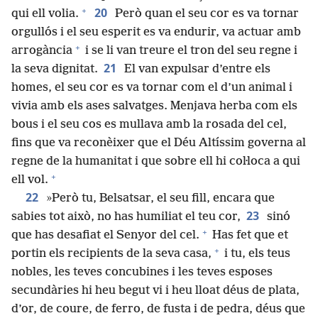
+
20
qui ell volia.
Però quan el seu cor es va tornar
orgullós i el seu esperit es va endurir, va actuar amb
+
arrogància
i se li van treure el tron del seu regne i
21
la seva dignitat.
El van expulsar d’entre els
homes, el seu cor es va tornar com el d’un animal i
vivia amb els ases salvatges. Menjava herba com els
bous i el seu cos es mullava amb la rosada del cel,
fins que va reconèixer que el Déu Altíssim governa al
regne de la humanitat i que sobre ell hi coŀloca a qui
+
ell vol.
22
»Però tu, Belsatsar, el seu fill, encara que
23
sabies tot això, no has humiliat el teu cor,
sinó
+
que has desafiat el Senyor del cel.
Has fet que et
+
portin els recipients de la seva casa,
i tu, els teus
nobles, les teves concubines i les teves esposes
secundàries hi heu begut vi i heu lloat déus de plata,
d’or, de coure, de ferro, de fusta i de pedra, déus que