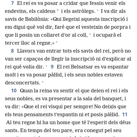
7
El rei es va posar a cridar que fessin venir els
+
*
endevins, els caldeus
i els astròlegs.
I va dir als
savis de Babilònia: «Qui llegeixi aquesta inscripció i
em digui què vol dir, faré que el vesteixin de porpra i
+
que li posin un collaret d’or al coll,
i ocuparà el
+
tercer lloc al regne.»
8
Llavors van entrar tots els savis del rei, però no
van ser capaços de llegir la inscripció ni d’explicar al
+
9
rei què volia dir.
El rei Belsatsar es va espantar
molt i es va posar pàŀlid, i els seus nobles estaven
+
desconcertats.
10
Quan la reina va sentir el que deien el rei i els
seus nobles, es va presentar a la sala del banquet, i
va dir: «Que el rei visqui per sempre! No deixis que
11
els teus pensaments t’espantin ni et posis pàŀlid.
Al teu regne hi ha un home que té l’esperit dels déus
sants. En temps del teu pare, era conegut pel seu