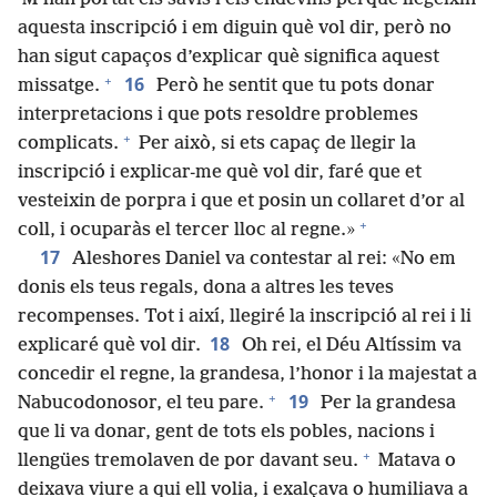
aquesta inscripció i em diguin què vol dir, però no
han sigut capaços d’explicar què significa aquest
+
16
missatge.
Però he sentit que tu pots donar
interpretacions i que pots resoldre problemes
+
complicats.
Per això, si ets capaç de llegir la
inscripció i explicar-me què vol dir, faré que et
vesteixin de porpra i que et posin un collaret d’or al
+
coll, i ocuparàs el tercer lloc al regne.»
17
Aleshores Daniel va contestar al rei: «No em
donis els teus regals, dona a altres les teves
recompenses. Tot i així, llegiré la inscripció al rei i li
18
explicaré què vol dir.
Oh rei, el Déu Altíssim va
concedir el regne, la grandesa, l’honor i la majestat a
+
19
Nabucodonosor, el teu pare.
Per la grandesa
que li va donar, gent de tots els pobles, nacions i
+
llengües tremolaven de por davant seu.
Matava o
deixava viure a qui ell volia, i exalçava o humiliava a