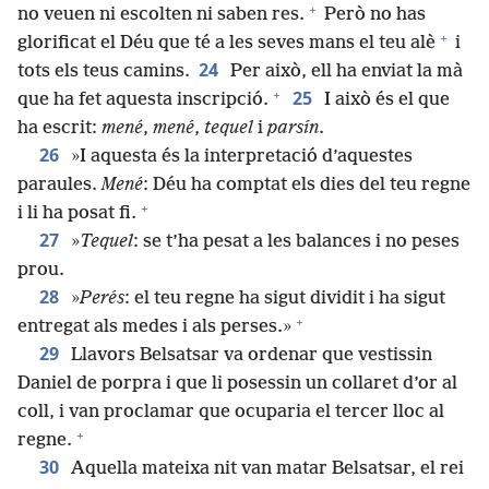
+
no veuen ni escolten ni saben res.
Però no has
+
glorificat el Déu que té a les seves mans el teu alè
i
24
tots els teus camins.
Per això, ell ha enviat la mà
+
25
que ha fet aquesta inscripció.
I això és el que
ha escrit:
mené
,
mené
,
tequel
i
parsín
.
26
»I aquesta és la interpretació d’aquestes
paraules.
Mené
: Déu ha comptat els dies del teu regne
+
i li ha posat fi.
27
»
Tequel
: se t’ha pesat a les balances i no peses
prou.
28
»
Perés
: el teu regne ha sigut dividit i ha sigut
+
entregat als medes i als perses.»
29
Llavors Belsatsar va ordenar que vestissin
Daniel de porpra i que li posessin un collaret d’or al
coll, i van proclamar que ocuparia el tercer lloc al
+
regne.
30
Aquella mateixa nit van matar Belsatsar, el rei