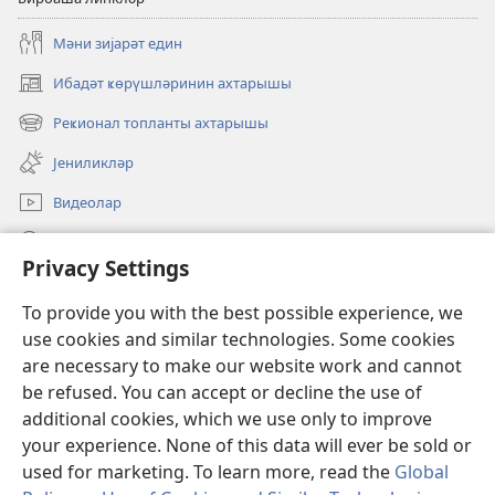
Мәни зијарәт един
Ибадәт ҝөрүшләринин ахтарышы
(opens
new
Реҝионал топланты ахтарышы
(opens
window)
new
Јениликләр
window)
Видеолар
JW.ORG-да ахтарын
Privacy Settings
Ианәләр
(opens
To provide you with the best possible experience, we
new
use cookies and similar technologies. Some cookies
window)
Ҝөзәтчи гүлләсинин онлајн китабханасы
are necessary to make our website work and cannot
(opens
new
be refused. You can accept or decline the use of
®
JW Hub
window)
additional cookies, which we use only to improve
(opens
new
your experience. None of this data will ever be sold or
window)
used for marketing. To learn more, read the
Global