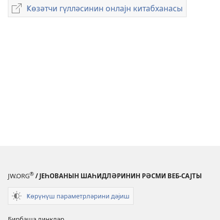
нәшрләри
Ҝөзәтчи гүлләсинин онлајн китабханасы
Ҝөзәтчи
јүкләмәк
гүлләсинин
үчүн
онлајн
параметрләр
китабханасы
ҜӨЗӘТЧИ
ГҮЛЛӘСИ
Јанвар 2009
®
JW.ORG
/ ЈЕҺОВАНЫН ШАҺИДЛӘРИНИН РӘСМИ ВЕБ-САЈТЫ
Ҝөрүнүш параметрләрини дәјиш
Бирбаша линкләр