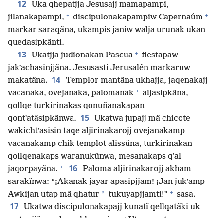
12
Uka qhepatjja Jesusajj mamapampi,
+
+
jilanakapampi,
discipulonakapampiw Capernaúm
markar saraqäna, ukampis janiw walja urunak ukan
quedasipkänti.
+
13
Ukatjja judionakan Pascua
fiestapaw
jakʼachasinjjäna. Jesusasti Jerusalén markaruw
14
makatäna.
Templor mantäna ukhajja, jaqenakajj
+
vacanaka, ovejanaka, palomanak
aljasipkäna,
qollqe turkirinakas qonuñanakapan
15
qontʼatäsipkänwa.
Ukatwa jupajj mä chicote
wakichtʼasisin taqe aljirinakarojj ovejanakamp
vacanakamp chik templot alissüna, turkirinakan
qollqenakaps waranukünwa, mesanakaps qʼal
+
16
jaqorpayäna.
Paloma aljirinakarojj akham
sarakïnwa: “¡Akanak jayar apasipjjam! ¡Jan jukʼamp
+
*
Awkijan utap mä qhatur
tukuyapjjamti!”
sasa.
17
Ukatwa discipulonakapajj kunatï qellqatäki uk