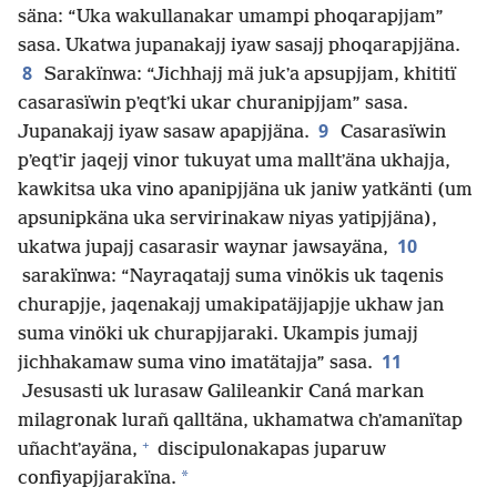
säna: “Uka wakullanakar umampi phoqarapjjam”
sasa. Ukatwa jupanakajj iyaw sasajj phoqarapjjäna.
8
Sarakïnwa: “Jichhajj mä jukʼa apsupjjam, khititï
casarasïwin pʼeqtʼki ukar churanipjjam” sasa.
9
Jupanakajj iyaw sasaw apapjjäna.
Casarasïwin
pʼeqtʼir jaqejj vinor tukuyat uma malltʼäna ukhajja,
kawkitsa uka vino apanipjjäna uk janiw yatkänti (um
apsunipkäna uka servirinakaw niyas yatipjjäna),
10
ukatwa jupajj casarasir waynar jawsayäna,
sarakïnwa: “Nayraqatajj suma vinökis uk taqenis
churapjje, jaqenakajj umakipatäjjapjje ukhaw jan
suma vinöki uk churapjjaraki. Ukampis jumajj
11
jichhakamaw suma vino imatätajja” sasa.
Jesusasti uk lurasaw Galileankir Caná markan
milagronak lurañ qalltäna, ukhamatwa chʼamanïtap
+
uñachtʼayäna,
discipulonakapas juparuw
*
confiyapjjarakïna.