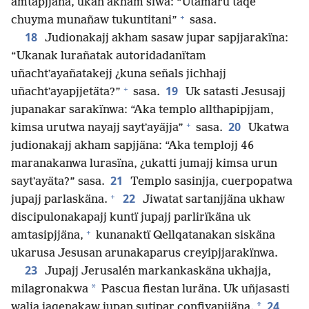
amtapjjäna, ukan akham siwa: “Utamaru taqe
+
chuyma munañaw tukuntitani”
sasa.
18
Judionakajj akham sasaw jupar sapjjarakïna:
“Ukanak lurañatak autoridadanïtam
uñachtʼayañatakejj ¿kuna señals jichhajj
+
19
uñachtʼayapjjetäta?”
sasa.
Uk satasti Jesusajj
jupanakar sarakïnwa: “Aka templo allthapipjjam,
+
20
kimsa urutwa nayajj saytʼayäjja”
sasa.
Ukatwa
judionakajj akham sapjjäna: “Aka templojj 46
maranakanwa lurasïna, ¿ukatti jumajj kimsa urun
21
saytʼayäta?” sasa.
Templo sasinjja, cuerpopatwa
+
22
jupajj parlaskäna.
Jiwatat sartanjjäna ukhaw
discipulonakapajj kuntï jupajj parlirïkäna uk
+
amtasipjjäna,
kunanaktï Qellqatanakan siskäna
ukarusa Jesusan arunakaparus creyipjjarakïnwa.
23
Jupajj Jerusalén markankaskäna ukhajja,
*
milagronakwa
Pascua fiestan luräna. Uk uñjasasti
24
*
walja jaqenakaw jupan sutipar confiyapjjäna.