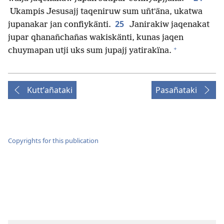
Ukampis Jesusajj taqeniruw sum uñtʼäna, ukatwa
25
jupanakar jan confiykänti.
Janirakiw jaqenakat
jupar qhanañchañas wakiskänti, kunas jaqen
+
chuymapan utji uks sum jupajj yatirakïna.
Kuttʼañataki
Pasañataki
Copyrights for this publication