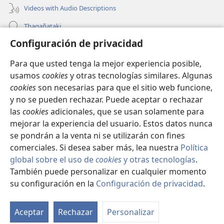
Videos with Audio Descriptions
Thaqañataki
Configuración de privacidad
Oraqpachat yatiyäwinaka
Para que usted tenga la mejor experiencia posible,
Donacionanaka
(opens
usamos
cookies
y otras tecnologías similares. Algunas
new
cookies
son necesarias para que el sitio web funcione,
window)
INTERNETANKIR BIBLIOTECA
y no se pueden rechazar. Puede aceptar o rechazar
(opens
las
cookies
adicionales, que se usan solamente para
new
®
JW Hub
window)
mejorar la experiencia del usuario. Estos datos nunca
(opens
new
se pondrán a la venta ni se utilizarán con fines
window)
comerciales. Si desea saber más, lea nuestra
Política
global sobre el uso de
cookies
y otras tecnologías
.
También puede personalizar en cualquier momento
Copyright
© 2026 Watch Tower Bible and Tract Society of Pennsylvania.
CONDICIONES DE USO
|
POLÍTICA DE PRIVACIDAD
|
su configuración en la
Configuración de privacidad
.
S
CONFIGURACIÓN DE PRIVACIDAD
Ta
Aceptar
Rechazar
Personalizar
of