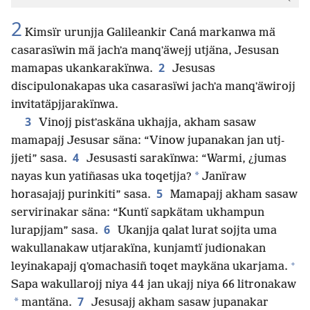
2
Kimsïr urunjja Galileankir Caná markanwa mä
casarasïwin mä jachʼa manqʼäwejj utjäna, Jesusan
2
mamapas ukankarakïnwa.
Jesusas
discipulonakapas uka casarasïwi jachʼa manqʼäwirojj
invitatäpjjarakïnwa.
3
Vinojj pistʼaskäna ukhajja, akham sasaw
mamapajj Jesusar säna: “Vinow jupanakan jan utj-
4
jjeti” sasa.
Jesusasti sarakïnwa: “Warmi, ¿jumas
*
nayas kun yatiñasas uka toqetjja?
Janïraw
5
horasajajj purinkiti” sasa.
Mamapajj akham sasaw
servirinakar säna: “Kuntï sapkätam ukhampun
6
lurapjjam” sasa.
Ukanjja qalat lurat sojjta uma
wakullanakaw utjarakïna, kunjamtï judionakan
+
leyinakapajj qʼomachasiñ toqet maykäna ukarjama.
Sapa wakullarojj niya 44 jan ukajj niya 66 litronakaw
7
*
mantäna.
Jesusajj akham sasaw jupanakar