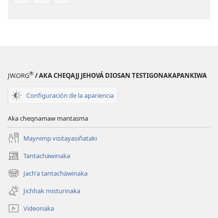
®
JW.ORG
/ AKA CHEQAJJ JEHOVÁ DIOSAN TESTIGONAKAPANKIWA
Configuración de la apariencia
Aka cheqnamaw mantasma
Maynimp visitayasiñataki
Tantachäwinaka
(opens
new
Jachʼa tantachäwinaka
(opens
window)
new
Jichhak misturinaka
window)
Videonaka