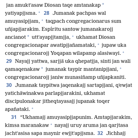
*
jan amuktʼasaw Diosan taqe amtanakap
+
28
yatiyapjjsma.
Jumanak pachpas wal
+
amuyasipjjam,
taqpach congregacionarus sum
uñjapjjarakim. Espíritu santow jumanakarojj
+
*
ancianot
uttʼayapjjtamjja,
ukhamat Diosan
+
congregacionapar awatipjjañamataki,
jupaw uka
+
congregacionarojj Yoqapan wilapamp alasiwayi.
29
Nayajj yattwa, sarjjä uka qhepatjja, sinti jan wali
+
*
qamaqenakaw
jumanak taypir mantanipjjani,
congregacionarojj janiw munasiñamp uñjapkaniti.
30
Jumanak taypitwa jaqenakajj sartapjjani, qʼewjat
yatichäwinakwa parlapjjarakini, ukhamat
discipulonakar jitheqtayasajj jupanak toqer
+
apañataki.
31
”Ukhamajj amuyasipjjapunim. Amtapjjarakim,
+
kimsa maranakaw
nayajj uruy aruma jan qarjtasa
32
jachtʼasisa sapa maynir ewjjtʼapjjsma.
Jichhajj