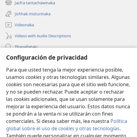
new
Jachʼa tantachäwinaka
(opens
window)
new
Jichhak misturinaka
window)
Videonaka
Videos with Audio Descriptions
Thaqañataki
Configuración de privacidad
Oraqpachat yatiyäwinaka
Para que usted tenga la mejor experiencia posible,
Donacionanaka
(opens
usamos
cookies
y otras tecnologías similares. Algunas
new
cookies
son necesarias para que el sitio web funcione,
window)
INTERNETANKIR BIBLIOTECA
y no se pueden rechazar. Puede aceptar o rechazar
(opens
las
cookies
adicionales, que se usan solamente para
new
®
JW Hub
window)
mejorar la experiencia del usuario. Estos datos nunca
(opens
new
se pondrán a la venta ni se utilizarán con fines
window)
comerciales. Si desea saber más, lea nuestra
Política
global sobre el uso de
cookies
y otras tecnologías
.
También puede personalizar en cualquier momento
Copyright
© 2026 Watch Tower Bible and Tract Society of Pennsylvania.