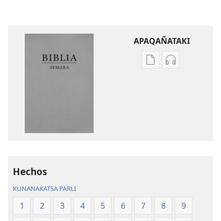
APAQAÑATAKI
Aka
Aka
archivonakanwa
archivonaka
qellqatanak
grabacionan
apaqasma
apaqasma
Biblia
Biblia
Aymara.
Aymara.
Machaq
Machaq
Mundon
Mundon
Jakirinakataki
Jakirinakataki
Hechos
KUNANAKATSA PARLI
1
2
3
4
5
6
7
8
9