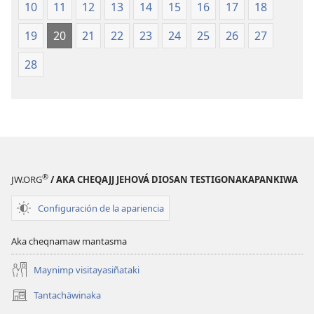
10
11
12
13
14
15
16
17
18
19
20
21
22
23
24
25
26
27
28
®
JW.ORG
/ AKA CHEQAJJ JEHOVÁ DIOSAN TESTIGONAKAPANKIWA
Configuración de la apariencia
Aka cheqnamaw mantasma
Maynimp visitayasiñataki
Tantachäwinaka
(opens