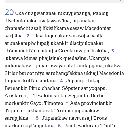
20
Uka chʼajjwañanak tukuyjjepanjja, Pablojj
discipulonakaruw jawsayäna, jupanakar
chʼamañchtʼasajj jikisiñkama sasaw Macedoniar
2
sarjjäna.
Uksa toqenakar sarasajja, walja
arunakampiw jupajj ukankir discipulonakar
3
chʼamañchtʼäna, ukatjja Greciaruw purirakïna,
ukanwa kimsa phajjsinak quedasïna. Ukampis
+
judionakaw
jupar jiwayañatak amtapjjäna, ukatwa
Siriar barcot niya sarañampïskäna ukhajj Macedonia
4
toqnam kuttʼañ amtäna.
Jupamp chikajj
Bereankir Pirro chachan Sópater sat yoqapa,
+
Aristarco,
Tesalonicankir Segundo, Derbe
+
markankir Gayo, Timoteo,
Asia provinciankir
+
Tíquico
ukhamarak Trófimo jupanakaw
+
5
sarapjjäna.
Jupanakaw nayrtʼasajj Troas
+
6
markan suytʼapjjetäna.
Jan Levadurani Tʼantʼa