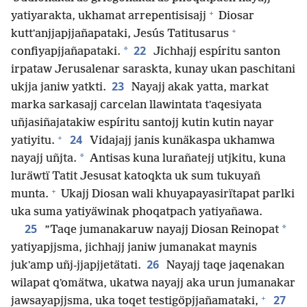
+
yatiyarakta, ukhamat arrepentisisajj
Diosar
+
kuttʼanjjapjjañapataki, Jesús Tatitusarus
22
*
confiyapjjañapataki.
Jichhajj espíritu santon
irpataw Jerusalenar saraskta, kunay ukan paschitani
23
ukjja janiw yatkti.
Nayajj akak yatta, markat
marka sarkasajj carcelan llawintata tʼaqesiyata
uñjasiñajatakiw espíritu santojj kutin kutin nayar
+
24
yatiyitu.
Vidajajj janis kunäkaspa ukhamwa
*
nayajj uñjta.
Antisas kuna lurañatejj utjkitu, kuna
luräwtï Tatit Jesusat katoqkta uk sum tukuyañ
+
munta.
Ukajj Diosan wali khuyapayasirïtapat parlki
uka suma yatiyäwinak phoqatpach yatiyañawa.
25
*
”Taqe jumanakaruw nayajj Diosan Reinopat
yatiyapjjsma, jichhajj janiw jumanakat maynis
26
jukʼamp uñj-jjapjjetätati.
Nayajj taqe jaqenakan
wilapat qʼomätwa, ukatwa nayajj aka urun jumanakar
+
27
jawsayapjjsma, uka toqet testigöpjjañamataki,