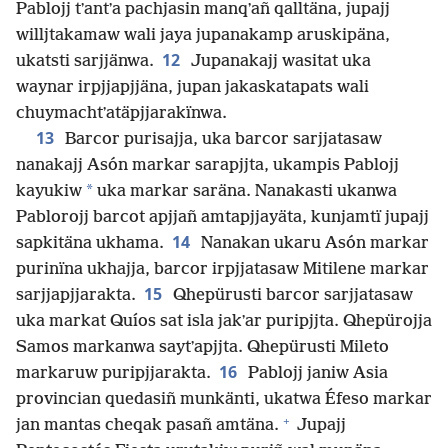
Pablojj tʼantʼa pachjasin manqʼañ qalltäna, jupajj
willjtakamaw wali jaya jupanakamp aruskipäna,
12
ukatsti sarjjänwa.
Jupanakajj wasitat uka
waynar irpjjapjjäna, jupan jakaskatapats wali
chuymachtʼatäpjjarakïnwa.
13
Barcor purisajja, uka barcor sarjjatasaw
nanakajj Asón markar sarapjjta, ukampis Pablojj
*
kayukiw
uka markar saräna. Nanakasti ukanwa
Pablorojj barcot apjjañ amtapjjayäta, kunjamtï jupajj
14
sapkitäna ukhama.
Nanakan ukaru Asón markar
purinïna ukhajja, barcor irpjjatasaw Mitilene markar
15
sarjjapjjarakta.
Qhepürusti barcor sarjjatasaw
uka markat Quíos sat isla jakʼar puripjjta. Qhepürojja
Samos markanwa saytʼapjjta. Qhepürusti Mileto
16
markaruw puripjjarakta.
Pablojj janiw Asia
provincian quedasiñ munkänti, ukatwa Éfeso markar
+
jan mantas cheqak pasañ amtäna.
Jupajj