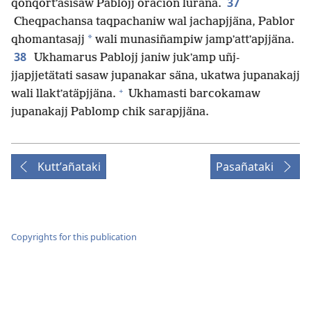
37
qonqortʼasisaw Pablojj oración luräna.
Cheqpachansa taqpachaniw wal jachapjjäna, Pablor
*
qhomantasajj
wali munasiñampiw jampʼattʼapjjäna.
38
Ukhamarus Pablojj janiw jukʼamp uñj-
jjapjjetätati sasaw jupanakar säna, ukatwa jupanakajj
+
wali llaktʼatäpjjäna.
Ukhamasti barcokamaw
jupanakajj Pablomp chik sarapjjäna.
Kuttʼañataki
Pasañataki
Copyrights for this publication