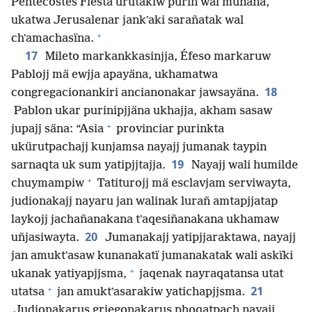
Pentecostés Fiesta urutakiw puriñ wal munäna,
ukatwa Jerusalenar jankʼaki sarañatak wal
+
chʼamachasïna.
17
Mileto markankkasinjja, Éfeso markaruw
Pablojj mä ewjja apayäna, ukhamatwa
18
congregacionankiri ancianonakar jawsayäna.
Pablon ukar purinipjjäna ukhajja, akham sasaw
+
jupajj säna: “Asia
provinciar purinkta
ukürutpachajj kunjamsa nayajj jumanak taypin
19
sarnaqta uk sum yatipjjtajja.
Nayajj wali humilde
+
chuymampiw
Tatiturojj mä esclavjam serviwayta,
judionakajj nayaru jan walinak lurañ amtapjjatap
laykojj jachañanakana tʼaqesiñanakana ukhamaw
20
uñjasiwayta.
Jumanakajj yatipjjaraktawa, nayajj
jan amuktʼasaw kunanakatï jumanakatak wali askïki
+
ukanak yatiyapjjsma,
jaqenak nayraqatansa utat
+
21
utatsa
jan amuktʼasarakiw yatichapjjsma.
Judionakarus griegonakarus phoqatpach nayajj