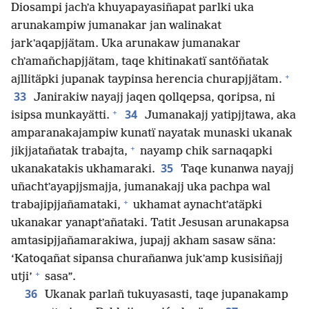
Diosampi jachʼa khuyapayasiñapat parlki uka
arunakampiw jumanakar jan walinakat
jarkʼaqapjjätam. Uka arunakaw jumanakar
chʼamañchapjjätam, taqe khitinakatï santöñatak
+
ajllitäpki jupanak taypinsa herencia churapjjätam.
33
Janirakiw nayajj jaqen qollqepsa, qoripsa, ni
+
34
isipsa munkayätti.
Jumanakajj yatipjjtawa, aka
amparanakajampiw kunatï nayatak munaski ukanak
+
jikjjatañatak trabajta,
nayamp chik sarnaqapki
35
ukanakatakis ukhamaraki.
Taqe kunanwa nayajj
uñachtʼayapjjsmajja, jumanakajj uka pachpa wal
+
trabajipjjañamataki,
ukhamat aynachtʼatäpki
ukanakar yanaptʼañataki. Tatit Jesusan arunakapsa
amtasipjjañamarakiwa, jupajj akham sasaw säna:
‘Katoqañat sipansa churañanwa jukʼamp kusisiñajj
+
utji’
sasa”.
36
Ukanak parlañ tukuyasasti, taqe jupanakamp