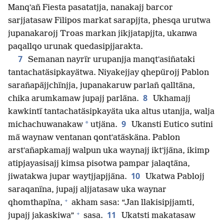
Manqʼañ Fiesta pasatatjja, nanakajj barcor
sarjjatasaw Filipos markat sarapjjta, phesqa urutwa
jupanakarojj Troas markan jikjjatapjjta, ukanwa
paqallqo urunak quedasipjjarakta.
7
Semanan nayrïr urupanjja manqtʼasiñataki
tantachatäsipkayätwa. Niyakejjay qhepürojj Pablon
sarañapäjjchïnjja, jupanakaruw parlañ qalltäna,
8
chika arumkamaw jupajj parläna.
Ukhamajj
kawkintï tantachatäsipkayäta uka altus utanjja, walja
9
*
michachuwanakaw
utjäna.
Ukansti Eutico sutini
mä waynaw ventanan qontʼatäskäna. Pablon
arstʼañapkamajj walpun uka waynajj iktʼjjäna, ikimp
atipjayasisajj kimsa pisotwa pampar jalaqtäna,
10
jiwatakwa jupar waytjjapjjäna.
Ukatwa Pablojj
saraqanïna, jupajj aljjatasaw uka waynar
+
qhomthapïna,
akham sasa: “Jan llakisipjjamti,
+
11
jupajj jakaskiwa”
sasa.
Ukatsti makatasaw