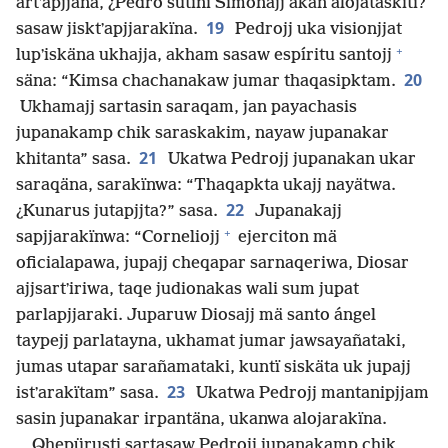
artʼapjjäna, ¿Pedro sutini Simonajj akan alojatäskiti?
19
sasaw jisktʼapjjarakïna.
Pedrojj uka visionjjat
+
lupʼiskäna ukhajja, akham sasaw espíritu santojj
20
säna: “Kimsa chachanakaw jumar thaqasipktam.
Ukhamajj sartasin saraqam, jan payachasis
jupanakamp chik saraskakim, nayaw jupanakar
21
khitanta” sasa.
Ukatwa Pedrojj jupanakan ukar
saraqäna, sarakïnwa: “Thaqapkta ukajj nayätwa.
22
¿Kunarus jutapjjta?” sasa.
Jupanakajj
+
sapjjarakïnwa: “Corneliojj
ejerciton mä
oficialapawa, jupajj cheqapar sarnaqeriwa, Diosar
ajjsartʼiriwa, taqe judionakas wali sum jupat
parlapjjaraki. Juparuw Diosajj mä santo ángel
taypejj parlatayna, ukhamat jumar jawsayañataki,
jumas utapar sarañamataki, kuntï siskäta uk jupajj
23
istʼarakïtam” sasa.
Ukatwa Pedrojj mantanipjjam
sasin jupanakar irpantäna, ukanwa alojarakïna.
Qhepürusti sartasaw Pedrojj jupanakamp chik