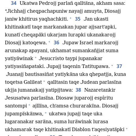
34
Ukatwa Pedrojj parlañ qalltäna, akham sasa:
“Jichhajj cheqpachapuniw nayajj amuyta, Diosajj
+
35
janiw khitirus yaqhachkiti.
Jan ukasti
khitinakatï taqe markanakan jupar ajjsartʼapki,
kunatï cheqapäki ukarjam lurapki ukanakarojj
+
36
Diosajj katoqewa.
Jupaw Israel markarojj
arunakap apayani, ukhamat sumankañjjat suma
+
yatiyäwinak
Jesucristo taypi jupanakar
+
37
yatiyasiñapataki. Jupajj taqenin Tatitupawa.
Juanajj bautisasiñat yatiykäna uka qhepatjja, kuna
+
toqetsa Galileat
qalltasin taqe Judean parlasïna
38
ukjja jumanakajj yatipjjtawa:
Nazaretankir
Jesusatwa parlasïna. Diosaw juparojj espíritu
+
santompi
ajllïna, chʼamsa churarakïna. Diosajj
+
jupampïskänwa,
ukatwa jupajj taqe uka
lugaranakar saräna, suma luräwinak lurasa
+
ukhamarak taqe khitinakatï Diablon tʼaqesiyatäpki