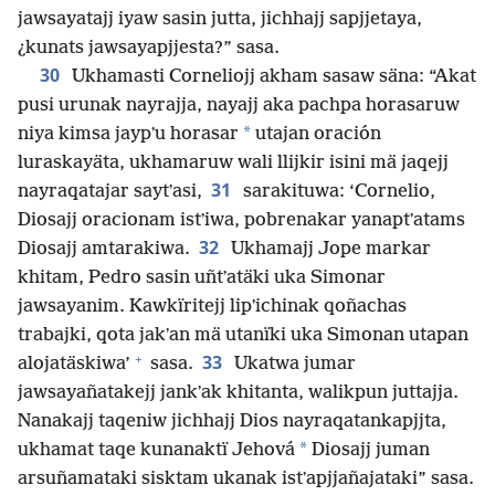
jawsayatajj iyaw sasin jutta, jichhajj sapjjetaya,
¿kunats jawsayapjjesta?” sasa.
30
Ukhamasti Corneliojj akham sasaw säna: “Akat
pusi urunak nayrajja, nayajj aka pachpa horasaruw
*
niya kimsa jaypʼu horasar
utajan oración
luraskayäta, ukhamaruw wali llijkir isini mä jaqejj
31
nayraqatajar saytʼasi,
sarakituwa: ‘Cornelio,
Diosajj oracionam istʼiwa, pobrenakar yanaptʼatams
32
Diosajj amtarakiwa.
Ukhamajj Jope markar
khitam, Pedro sasin uñtʼatäki uka Simonar
jawsayanim. Kawkïritejj lipʼichinak qoñachas
trabajki, qota jakʼan mä utanïki uka Simonan utapan
+
33
alojatäskiwa’
sasa.
Ukatwa jumar
jawsayañatakejj jankʼak khitanta, walikpun juttajja.
Nanakajj taqeniw jichhajj Dios nayraqatankapjjta,
*
ukhamat taqe kunanaktï Jehová
Diosajj juman
arsuñamataki sisktam ukanak istʼapjjañajataki” sasa.