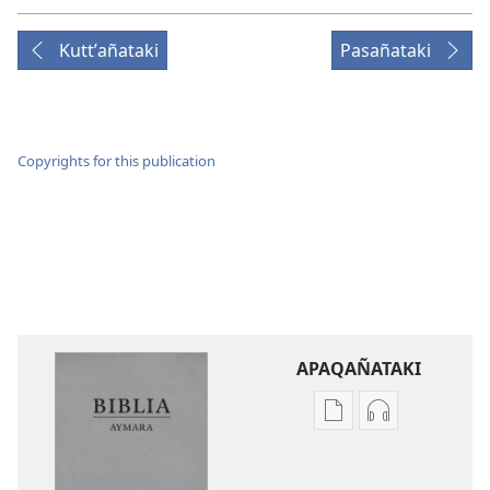
Kuttʼañataki
Pasañataki
Copyrights for this publication
APAQAÑATAKI
Aka
Aka
archivonakanwa
archivonaka
qellqatanak
grabacionan