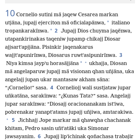
10
Cornelio sutini mä jaqew Cesarea markan
*
utjäna, jupajj ejerciton mä oficialapänwa,
italiano
2
*
tropankarakïnwa.
Jupajj Dios chuyma jaqënwa,
utapankirinakas taqeniw jupamp chikajj Diosar
ajjsartʼapjjäna. Pisinkir jaqenakarus
3
wajjtʼapunirïnwa, Diosarus ruwtʼasipunirïnwa.
+
*
Niya kimsa jaypʼu horasäjjäna
ukhajja, Diosan
mä angelaparuw jupajj mä visionan qhan uñjäna, uka
angelajj jupan ukar mantasaw akham säna:
4
“¡Cornelio!” sasa.
Corneliojj wali sustjataw jupar
uñkatäna, sarakïnwa: “¿Kunas Tata?” sasa. Angelajj
jupar sarakïnwa: “Diosajj oracionanakam istʼiwa,
pobrenakar yanaptʼatams jupajj uñjiwa, amtarakiwa.
+
5
Jichhajj Jope markar mä qhawqha chachanak
khitam, Pedro sasin uñtʼatäki uka Simonar
6
jawsayanim.
Jupajj lipʼichinak qoñachasa trabajir