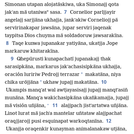
Simonan utapan alojatäskiwa, uka Simonajj qota
7
jakʼan mä utaniwa” sasa.
Cornelior parljjayir
angelajj sarjjäna ukhajja, jankʼakiw Corneliojj pä
servirinakapar jawsäna, jupar serviri jaqenak
taypitsa Dios chuyma mä soldadoruw jawsarakïna.
8
Taqe kunwa jupanakar yatiyäna, ukatjja Jope
markaruw khitarakïna.
9
Qhepürusti kunapachatï jupanakajj thak
sarasipkäna, markarus jakʼachasisipkäna ukhajja,
*
oración luririw Pedrojj terrazar
makatäna, niya
10
*
chika uröjjäna
ukhaw jupajj makatäna.
Ukampis manqʼat wal awtjayasisajj jupajj manqtʼasiñ
munäna. Manqʼa wakichasipkäna ukañkamajja, jupajj
+
11
mä visión uñjäna,
alajjpach jistʼartatwa uñjäna.
Linot lurat mä jachʼa mantelar uñtataw alajjpachat
12
oraqjjarojj pusi esquinapat warkoqtanïna.
Ukanjja oraqenkir kunayman animalanakaw utjäna,