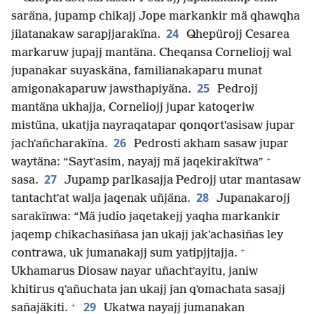
saräna, jupamp chikajj Jope markankir mä qhawqha
24
jilatanakaw sarapjjarakïna.
Qhepürojj Cesarea
markaruw jupajj mantäna. Cheqansa Corneliojj wal
jupanakar suyaskäna, familianakaparu munat
25
amigonakaparuw jawsthapiyäna.
Pedrojj
mantäna ukhajja, Corneliojj jupar katoqeriw
mistüna, ukatjja nayraqatapar qonqortʼasisaw jupar
26
jachʼañcharakïna.
Pedrosti akham sasaw jupar
+
waytäna: “Saytʼasim, nayajj mä jaqekirakïtwa”
27
sasa.
Jupamp parlkasajja Pedrojj utar mantasaw
28
tantachtʼat walja jaqenak uñjäna.
Jupanakarojj
sarakïnwa: “Mä judío jaqetakejj yaqha markankir
jaqemp chikachasiñasa jan ukajj jakʼachasiñas ley
+
contrawa, uk jumanakajj sum yatipjjtajja.
Ukhamarus Diosaw nayar uñachtʼayitu, janiw
khitirus qʼañuchata jan ukajj jan qʼomachata sasajj
+
29
sañajäkiti.
Ukatwa nayajj jumanakan