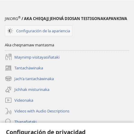
®
JW.ORG
/ AKA CHEQAJJ JEHOVÁ DIOSAN TESTIGONAKAPANKIWA
Configuración de la apariencia
Aka cheqnamaw mantasma
Maynimp visitayasiñataki
Tantachäwinaka
(opens
new
Jachʼa tantachäwinaka
(opens
window)
new
Jichhak misturinaka
window)
Videonaka
Videos with Audio Descriptions
Thaqañataki
Configuración de privacidad
Oraqpachat yatiyäwinaka