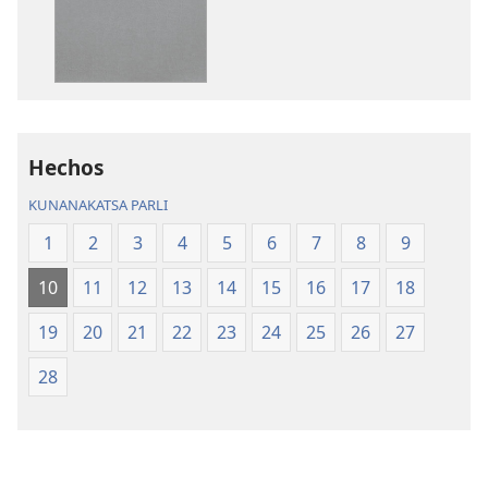
apaqasma
apaqasma
Biblia
Biblia
Aymara.
Aymara.
Machaq
Machaq
Mundon
Mundon
Jakirinakataki
Jakirinakataki
Hechos
KUNANAKATSA PARLI
1
2
3
4
5
6
7
8
9
10
11
12
13
14
15
16
17
18
19
20
21
22
23
24
25
26
27
28