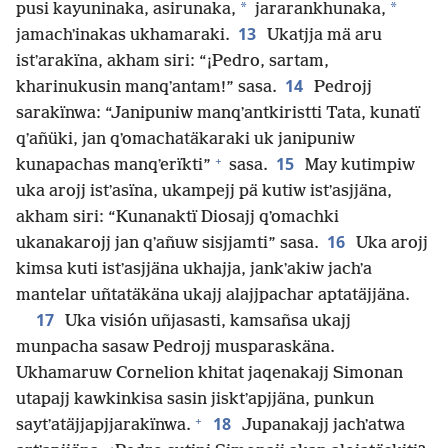
*
*
pusi kayuninaka, asirunaka,
jararankhunaka,
13
jamachʼinakas ukhamaraki.
Ukatjja mä aru
istʼarakïna, akham siri: “¡Pedro, sartam,
14
kharinukusin manqʼantam!” sasa.
Pedrojj
sarakïnwa: “Janipuniw manqʼantkiristti Tata, kunatï
qʼañüki, jan qʼomachatäkaraki uk janipuniw
+
15
kunapachas manqʼerïkti”
sasa.
May kutimpiw
uka arojj istʼasïna, ukampejj pä kutiw istʼasjjäna,
akham siri: “Kunanaktï Diosajj qʼomachki
16
ukanakarojj jan qʼañuw sisjjamti” sasa.
Uka arojj
kimsa kuti istʼasjjäna ukhajja, jankʼakiw jachʼa
mantelar uñtatäkäna ukajj alajjpachar aptatäjjäna.
17
Uka visión uñjasasti, kamsañsa ukajj
munpacha sasaw Pedrojj musparaskäna.
Ukhamaruw Cornelion khitat jaqenakajj Simonan
utapajj kawkinkisa sasin jisktʼapjjäna, punkun
+
18
saytʼatäjjapjjarakïnwa.
Jupanakajj jachʼatwa