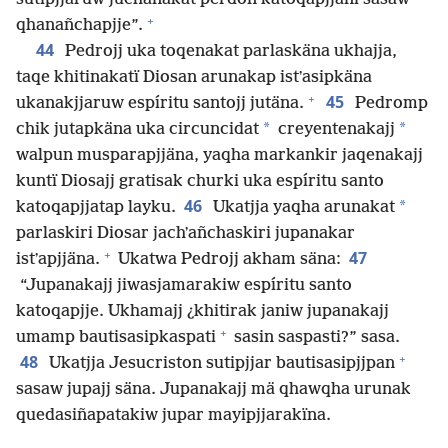
+
qhanañchapjje”.
44
Pedrojj uka toqenakat parlaskäna ukhajja,
taqe khitinakatï Diosan arunakap istʼasipkäna
+
45
ukanakjjaruw espíritu santojj jutäna.
Pedromp
*
*
chik jutapkäna uka circuncidat
creyentenakajj
walpun musparapjjäna, yaqha markankir jaqenakajj
kuntï Diosajj gratisak churki uka espíritu santo
46
*
katoqapjjatap layku.
Ukatjja yaqha arunakat
parlaskiri Diosar jachʼañchaskiri jupanakar
+
47
istʼapjjäna.
Ukatwa Pedrojj akham säna:
“Jupanakajj jiwasjamarakiw espíritu santo
katoqapjje. Ukhamajj ¿khitirak janiw jupanakajj
+
umamp bautisasipkaspati
sasin saspasti?” sasa.
+
48
Ukatjja Jesucriston sutipjjar bautisasipjjpan
sasaw jupajj säna. Jupanakajj mä qhawqha urunak
quedasiñapatakiw jupar mayipjjarakïna.