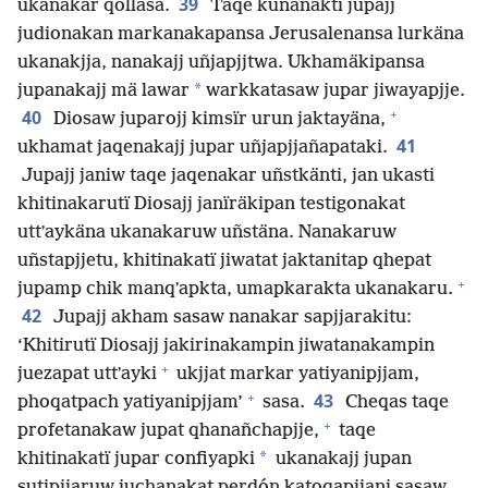
39
ukanakar qollasa.
Taqe kunanaktï jupajj
judionakan markanakapansa Jerusalenansa lurkäna
ukanakjja, nanakajj uñjapjjtwa. Ukhamäkipansa
*
jupanakajj mä lawar
warkkatasaw jupar jiwayapjje.
+
40
Diosaw juparojj kimsïr urun jaktayäna,
41
ukhamat jaqenakajj jupar uñjapjjañapataki.
Jupajj janiw taqe jaqenakar uñstkänti, jan ukasti
khitinakarutï Diosajj janïräkipan testigonakat
uttʼaykäna ukanakaruw uñstäna. Nanakaruw
uñstapjjetu, khitinakatï jiwatat jaktanitap qhepat
+
jupamp chik manqʼapkta, umapkarakta ukanakaru.
42
Jupajj akham sasaw nanakar sapjjarakitu:
‘Khitirutï Diosajj jakirinakampin jiwatanakampin
+
juezapat uttʼayki
ukjjat markar yatiyanipjjam,
+
43
phoqatpach yatiyanipjjam’
sasa.
Cheqas taqe
+
profetanakaw jupat qhanañchapjje,
taqe
*
khitinakatï jupar confiyapki
ukanakajj jupan
sutipjjaruw juchanakat perdón katoqapjjani sasaw