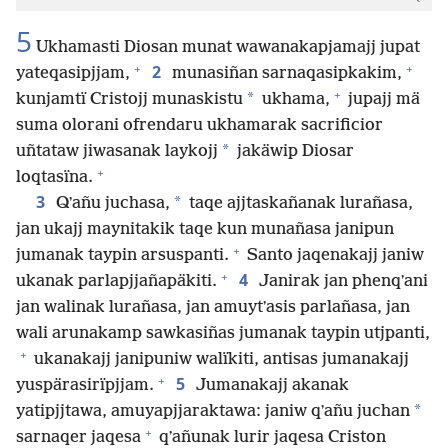
5
Ukhamasti Diosan munat wawanakapjamajj jupat
+
+
2
yateqasipjjam,
munasiñan sarnaqasipkakim,
+
*
kunjamtï Cristojj munaskistu
ukhama,
jupajj mä
suma olorani ofrendaru ukhamarak sacrificior
*
uñtataw jiwasanak laykojj
jakäwip Diosar
+
loqtasïna.
3
*
Qʼañu juchasa,
taqe ajjtaskañanak lurañasa,
jan ukajj maynitakik taqe kun munañasa janipun
+
jumanak taypin arsuspanti.
Santo jaqenakajj janiw
+
4
ukanak parlapjjañapäkiti.
Janirak jan phenqʼani
jan walinak lurañasa, jan amuytʼasis parlañasa, jan
wali arunakamp sawkasiñas jumanak taypin utjpanti,
+
ukanakajj janipuniw walïkiti, antisas jumanakajj
+
5
yuspärasirïpjjam.
Jumanakajj akanak
*
yatipjjtawa, amuyapjjaraktawa: janiw qʼañu juchan
+
sarnaqer jaqesa
qʼañunak lurir jaqesa Criston