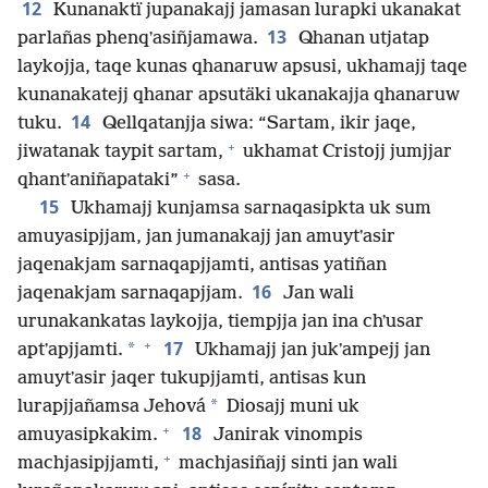
12
Kunanaktï jupanakajj jamasan lurapki ukanakat
13
parlañas phenqʼasiñjamawa.
Qhanan utjatap
laykojja, taqe kunas qhanaruw apsusi, ukhamajj taqe
kunanakatejj qhanar apsutäki ukanakajja qhanaruw
14
tuku.
Qellqatanjja siwa: “Sartam, ikir jaqe,
+
jiwatanak taypit sartam,
ukhamat Cristojj jumjjar
+
qhantʼaniñapataki”
sasa.
15
Ukhamajj kunjamsa sarnaqasipkta uk sum
amuyasipjjam, jan jumanakajj jan amuytʼasir
jaqenakjam sarnaqapjjamti, antisas yatiñan
16
jaqenakjam sarnaqapjjam.
Jan wali
urunakankatas laykojja, tiempjja jan ina chʼusar
+
17
*
aptʼapjjamti.
Ukhamajj jan jukʼampejj jan
amuytʼasir jaqer tukupjjamti, antisas kun
*
lurapjjañamsa Jehová
Diosajj muni uk
+
18
amuyasipkakim.
Janirak vinompis
+
machjasipjjamti,
machjasiñajj sinti jan wali