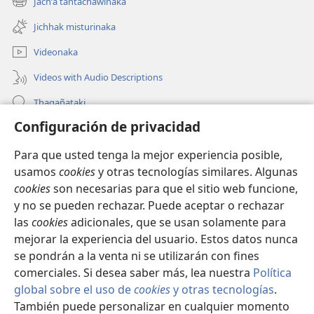
Jachʼa tantachäwinaka
(opens
window)
new
Jichhak misturinaka
window)
Videonaka
Videos with Audio Descriptions
Thaqañataki
Configuración de privacidad
Oraqpachat yatiyäwinaka
Para que usted tenga la mejor experiencia posible,
Donacionanaka
(opens
usamos
cookies
y otras tecnologías similares. Algunas
new
cookies
son necesarias para que el sitio web funcione,
window)
INTERNETANKIR BIBLIOTECA
y no se pueden rechazar. Puede aceptar o rechazar
(opens
las
cookies
adicionales, que se usan solamente para
new
®
JW Hub
window)
mejorar la experiencia del usuario. Estos datos nunca
(opens
new
se pondrán a la venta ni se utilizarán con fines
window)
comerciales. Si desea saber más, lea nuestra
Política
global sobre el uso de
cookies
y otras tecnologías
.
También puede personalizar en cualquier momento
Copyright
© 2026 Watch Tower Bible and Tract Society of Pennsylvania.