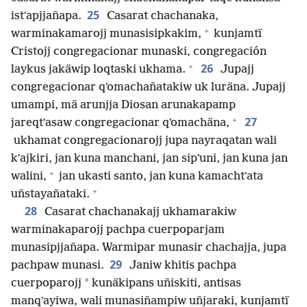
25
istʼapjjañapa.
Casarat chachanaka,
+
warminakamarojj munasisipkakim,
kunjamtï
Cristojj congregacionar munaski, congregación
+
26
laykus jakäwip loqtaski ukhama.
Jupajj
congregacionar qʼomachañatakiw uk luräna. Jupajj
umampi, mä arunjja Diosan arunakapamp
+
27
jareqtʼasaw congregacionar qʼomachäna,
ukhamat congregacionarojj jupa nayraqatan wali
kʼajkiri, jan kuna manchani, jan sipʼuni, jan kuna jan
+
walini,
jan ukasti santo, jan kuna kamachtʼata
+
uñstayañataki.
28
Casarat chachanakajj ukhamarakiw
warminakaparojj pachpa cuerpoparjam
munasipjjañapa. Warmipar munasir chachajja, jupa
29
pachpaw munasi.
Janiw khitis pachpa
*
cuerpoparojj
kunäkipans uñiskiti, antisas
manqʼayiwa, wali munasiñampiw uñjaraki, kunjamtï