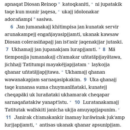
+
*
apnaqat Diosan Reinop
katoqkaniti,
ni jupatakik
+
taqe kun munir jaqesa,
ukajj idolonakar
*
adorañampi
sasiwa.
6
Jan jumanakajj khitimpisa jan kunatak servir
arunakampejj engañjayasipjjamti, ukanak kawsaw
Diosan colerasiñapajj jan istʼasir jaqenakjjar jutaski.
7
8
*
Ukhamajj jan jupanakjam lurapjjamti.
Mä
tiemponjja jumanakajj chʼamakar uñtatäpjjayätawa,
+
jichhajj Tatitumpi mayakëjjapjjatam
laykojja
+
qhanar uñtatäjjapjjtawa.
Ukhamajj qhanan
9
wawanakapjam sarnaqasipkakim.
Uka qhanajj
taqe kunansa suma chuymanïñataki, kunatejj
cheqapäki uk lurañataki ukhamarak cheqapar
+
10
sarnaqañatakiw yanaptʼistu.
Luratanakamajj
+
Tatitutak walïskiti janicha ukjja amuyapjjapunim.
11
Janirak chʼamakankir inamay luräwinak jukʼamp
+
lurjjapjjamti,
antisas ukanak qhanar apsunipjjam.