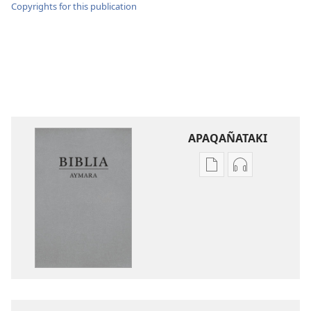
Copyrights for this publication
APAQAÑATAKI
Aka
Aka
archivonakanwa
archivonaka
qellqatanak
grabacionan
apaqasma
apaqasma
Biblia
Biblia
Aymara.
Aymara.
Machaq
Machaq
Mundon
Mundon
Jakirinakataki
Jakirinakataki