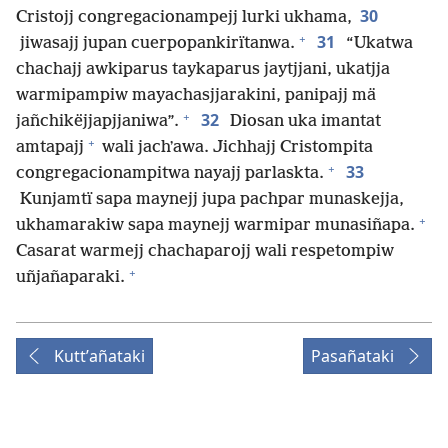
30
Cristojj congregacionampejj lurki ukhama,
+
31
jiwasajj jupan cuerpopankirïtanwa.
“Ukatwa
chachajj awkiparus taykaparus jaytjjani, ukatjja
warmipampiw mayachasjjarakini, panipajj mä
+
32
jañchikëjjapjjaniwa”.
Diosan uka imantat
+
amtapajj
wali jachʼawa. Jichhajj Cristompita
+
33
congregacionampitwa nayajj parlaskta.
Kunjamtï sapa maynejj jupa pachpar munaskejja,
+
ukhamarakiw sapa maynejj warmipar munasiñapa.
Casarat warmejj chachaparojj wali respetompiw
+
uñjañaparaki.
Kuttʼañataki
Pasañataki