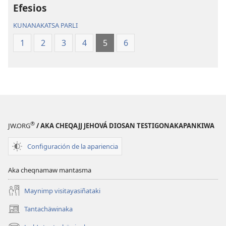
Efesios
KUNANAKATSA PARLI
1
2
3
4
5
6
®
JW.ORG
/ AKA CHEQAJJ JEHOVÁ DIOSAN TESTIGONAKAPANKIWA
Configuración de la apariencia
Aka cheqnamaw mantasma
Maynimp visitayasiñataki
Tantachäwinaka
(opens
new