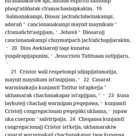
lurañanakaruw api, antisas espíritu santomp
19
phoqtʼatäñatak chʼamachasisipkakim.
Salmonakampi, Diosar jachʼañchäwinakampi,
*
*
adorañ
cancionanakampi maynit maynikam
+
*
chʼamañchtʼasipjjam,
Jehová
Diosarojj
cancionanakampi chuymatpach jachʼañchapjjarakim.
+
20
Dios Awkisarojj taqe kunatsa
+
yuspärapjjapunim,
Jesucristo Tatitusan sutipjjaru.
+
21
Cristor wali respetompi uñjapjjatamatjja,
+
22
maynit maynikam istʼasipjjam.
Casarat
*
warminakajja kunjamtï Tatitur istʼapkejja
+
23
*
ukhamarak chachanakapar istʼapjjpan,
kuna
+
laykutejj chachajj warmipan pʼeqepawa,
kunjamtï
+
Cristojj congregacionan pʼeqepäki ukhama,
jupaw
24
*
uka cuerpon
salviripajja.
Cheqansa kunjamtï
congregacionajj Cristor istʼkejja, ukhamarakiw
casarat warminakajj chachanakapar taqe kunansa