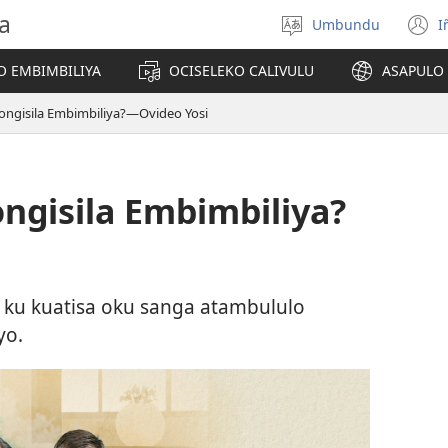
a
Umbundu
I
Select
(
language
o
O EMBIMBILIYA
OCISELEKO CALIVULU
ASAPULO
y
longisila Embimbiliya?—Ovideo Yosi
ongisila Embimbiliya?
 ku kuatisa oku sanga atambululo
yo.