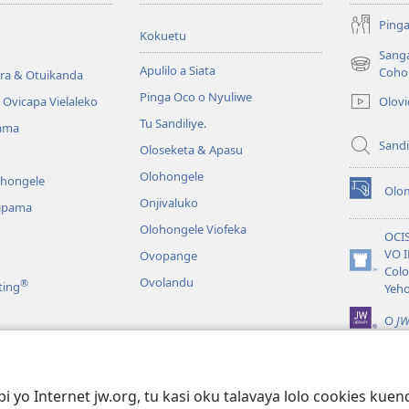
Pinga
Kokuetu
Sang
Apulilo a Siata
(yikula
Coho
ra & Otuikanda
onjanela
Pinga Oco o Nyuliwe
Olov
Ovicapa Vielaleko
yokaliye)
Tu Sandiliye.
ama
Sandi
Oloseketa & Apasu
Olohongele
ohongele
Olom
(yikula
Onjivaluko
ipama
onjanela
Olohongele Viofeka
yokaliye)
OCI
VO 
Ovopange
(yikula
Colo
Ovolandu
®
ting
onjanela
Yeh
yokaliye)
O
JW
Vioku Yevelela
a Kuolondalama
yo Internet jw.org, tu kasi oku talavaya lolo cookies kuend