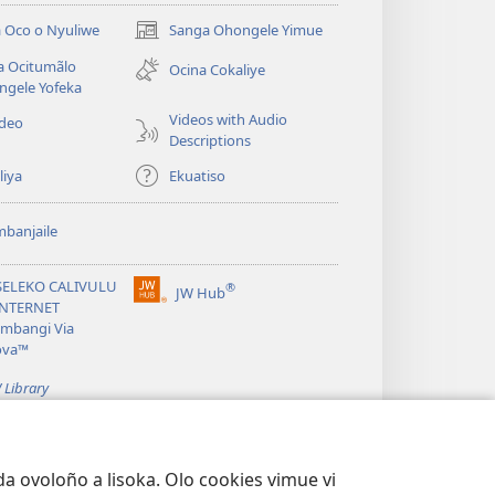
 Oco o Nyuliwe
Sanga Ohongele Yimue
(yikula
onjanela
a Ocitumãlo
Ocina Cokaliye
yokaliye)
ngele Yofeka
Videos with Audio
ideo
Descriptions
liya
Ekuatiso
banjaile
SELEKO CALIVULU
®
JW Hub
(yikula
INTERNET
onjanela
mbangi Via
yokaliye)
ova™
 Library
a ovoloño a lisoka. Olo cookies vimue vi