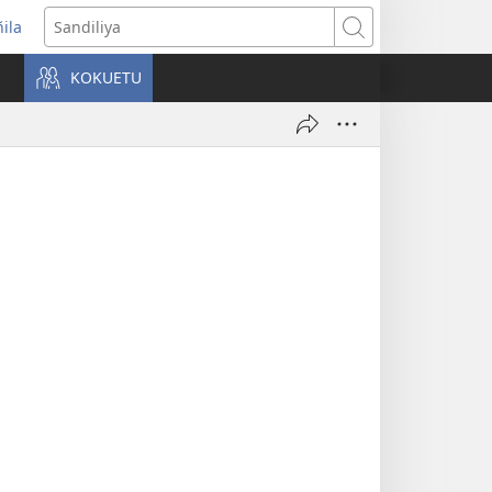
ñila
yikula
Sandiliya
njanela
KOKUETU
okaliye)