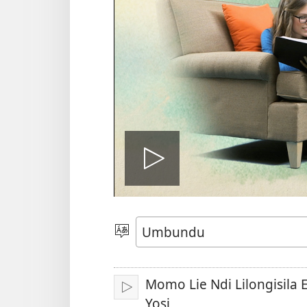
Lekisa
o
Nõla
elimi
video
Momo Lie Ndi Lilongisil
Sika
Yosi