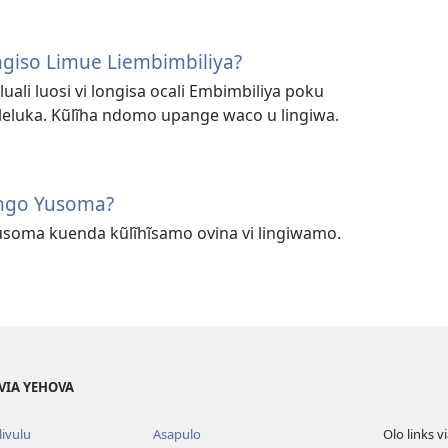
ongiso Limue Liembimbiliya?
ali luosi vi longisa ocali Embimbiliya poku
eluka. Kũlĩha ndomo upange waco u lingiwa.
ango Yusoma?
soma kuenda kũlĩhĩsamo ovina vi lingiwamo.
VIA YEHOVA
livulu
Asapulo
Olo links 