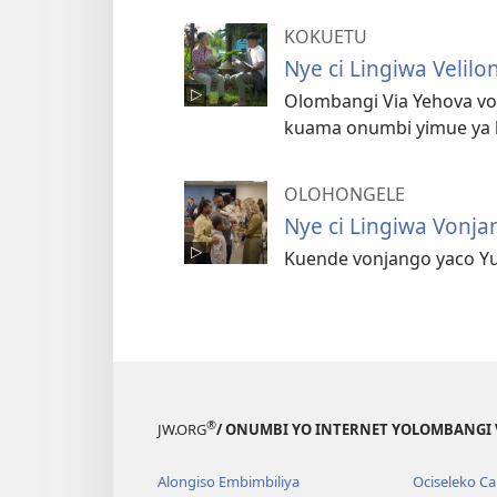
KOKUETU
Nye ci Lingiwa Velil
Olombangi Via Yehova volu
kuama onumbi yimue ya l
OLOHONGELE
Nye ci Lingiwa Vonj
Kuende vonjango yaco Yu
®
JW.ORG
/ ONUMBI YO INTERNET YOLOMBANGI 
Alongiso Embimbiliya
Ociseleko Ca