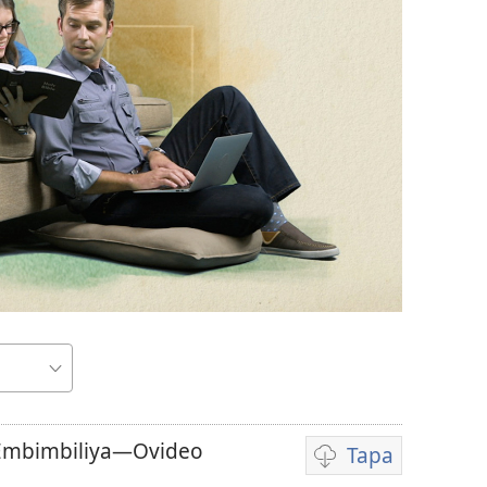
a Embimbiliya—Ovideo
Tapa
Video