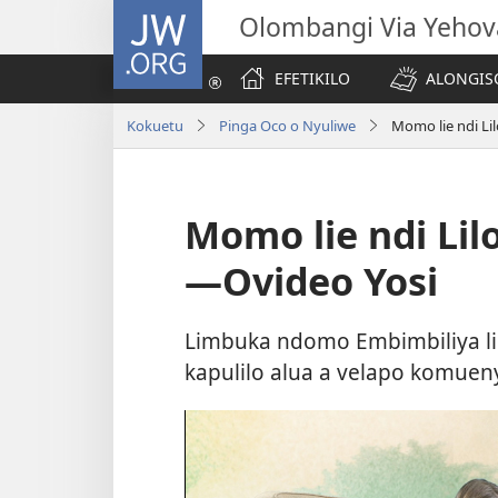
JW.ORG
Olombangi Via Yehov
EFETIKILO
ALONGIS
Kokuetu
Pinga Oco o Nyuliwe
Momo lie ndi Li
Momo lie ndi Lil
—Ovideo Yosi
Limbuka ndomo Embimbiliya li
kapulilo alua a velapo komuen