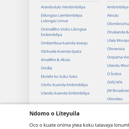
Atambululo Vembimbiliya
Ambimbiliya
Elilongiso Liembimbiliya
Alivulu
Lulongisi Umue
Olombrochu
Ovimalẽho Vioku Lilongisa
Otuikanda & 
Embimbiliya
Ulala Wovip
Ombembua kuenda esanju
Olorevista
Olohuela Kuenda Epata
Ovipama Vi
Amalẽhe & Akulu
Ulandu Wov
Omãla
O Índice
Ekolelo ku Suku Suku
OVICAPA
Uloño Kuenda Embimbiliya
JW Broadcas
Ulandu kuenda Embimbiliya
Olovideo
Ovisungo
Ndomo o Liteyuila
Olondalama 
Oku Tangiw
Oco o kuate onima yiwa koku talavaya lonumbi 