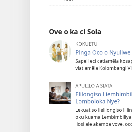
Ove o ka ci Sola
KOKUETU
Pinga Oco o Nyuliwe
Sapeli eci catiamẽla kosa
viatiamẽla Kolombangi Vi
APULILO A SIATA
Elilongiso Liembimbil
Lomboloka Nye?
Lekuatiso lielilongiso li 
oku kuama Lembimbiliya li
liosi ale akamba vove, oco