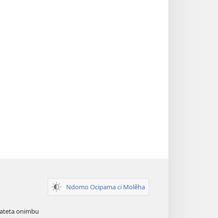
Ndomo Ocipama ci Molẽha
viateta onimbu