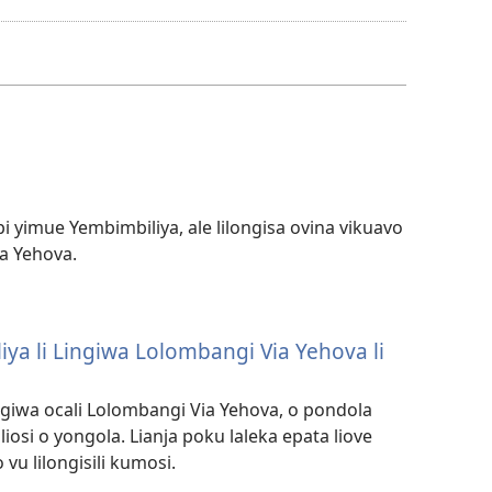
download
options
pi yimue Yembimbiliya, ale lilongisa ovina vikuavo
a Yehova.
iya li Lingiwa Lolombangi Via Yehova li
lingiwa ocali Lolombangi Via Yehova, o pondola
osi o yongola. Lianja poku laleka epata liove
 vu lilongisili kumosi.