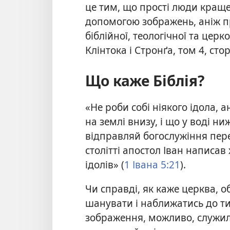
це тим, що прості люди краще
допомогою зображень, аніж п
біблійної, теологічної та церк
Клінтока і Стронґа, том 4, сторі
Що каже Біблія?
«Не роби собі ніякого ідола, а
на землі внизу, і що у воді ни
відправляй богослужіння пер
столітті апостол Іван написав
ідолів» (
1 Івана 5:21
).
Чи справді, як каже церква, о
шанувати і наближатись до ти
зображення, можливо, служи