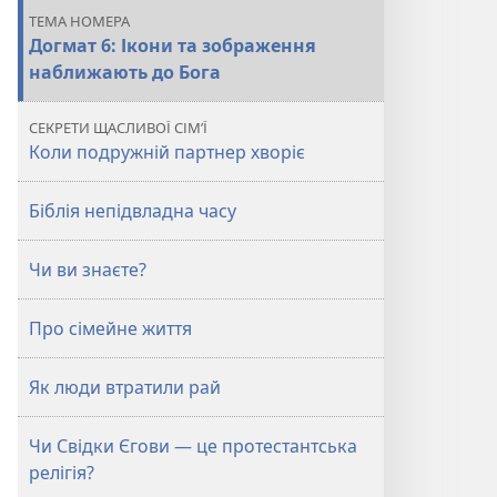
ТЕМА НОМЕРА
Догмат 6: Ікони та зображення
наближають до Бога
СЕКРЕТИ ЩАСЛИВОЇ СІМ’Ї
Коли подружній партнер хворіє
Біблія непідвладна часу
Чи ви знаєте?
Про сімейне життя
Як люди втратили рай
Чи Свідки Єгови — це протестантська
релігія?