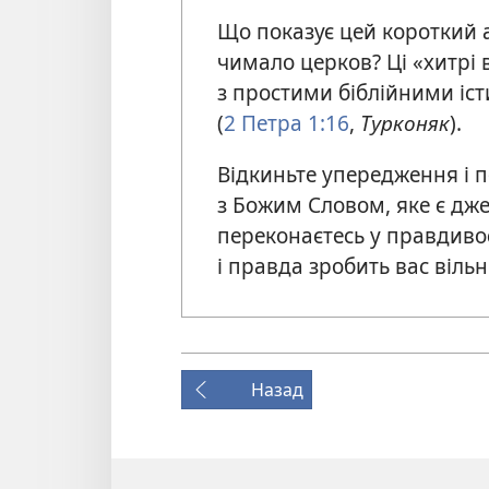
Що показує цей короткий а
чимало церков? Ці «хитрі 
з простими біблійними іст
(
2 Петра 1:16
,
Турконяк
).
Відкиньте упередження і п
з Божим Словом, яке є дж
переконаєтесь у правдивост
і правда зробить вас віль
Назад