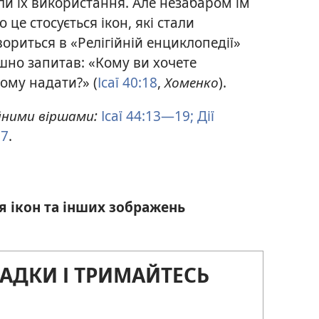
и їх використання. Але незабаром їм
це стосується ікон, які стали
ориться в «Релігійній енциклопедії»
ушно запитав: «Кому ви хочете
ому надати?» (
Ісаї 40:18
,
Хоменко
).
йними віршами:
Ісаї 44:13—19;
Дії
:7
.
я ікон та інших зображень
АДКИ І ТРИМАЙТЕСЬ