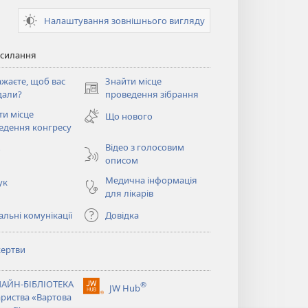
Налаштування зовнішнього вигляду
осилання
ажаєте, щоб вас
Знайти місце
(відкривається
дали?
проведення зібрання
у
ти місце
Що нового
новому
ється
едення конгресу
вікні)
Відео з голосовим
о
описом
Медична інформація
ук
для лікарів
льні комунікації
Довідка
ертви
ється
АЙН-БІБЛІОТЕКА
®
JW Hub
(відкривається
ариства «Вартова
ється
у