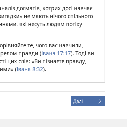
наліз догматів, котрих досі навчає
вигадки» не мають нічого спільного
инами, які несуть людям потіху
орівняйте те, чого вас навчили,
ерелом правди (
Івана 17:17
). Тоді ви
і цих слів: «Ви пізнаєте правду,
ними» (
Івана 8:32
).
Далі