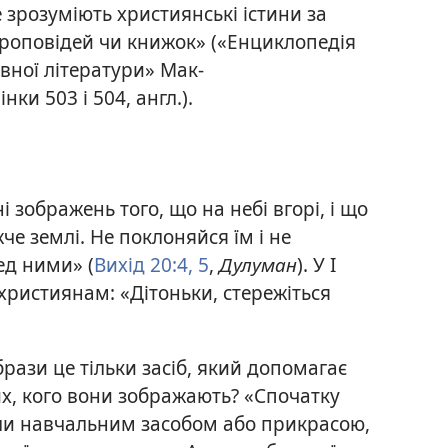
 зрозуміють християнські істини за
роповідей чи книжок» («Енциклопедія
овної літератури» Мак-
нки 503 і 504, англ.).
ні зображень того, що на небі вгорі, і що
жче землі. Не поклоняйся їм і не
ед ними» (
Вихід 20:4, 5
,
Дулуман
). У I
 християнам: «Дітоньки, стережіться
брази це тільки засіб, який допомагає
х, кого вони зображають? «Спочатку
ли навчальним засобом або прикрасою,