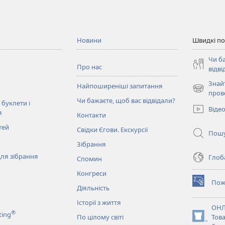
Новини
Швидкі п
Чи б
Про нас
відві
Знай
Найпоширеніші запитання
(відкрива
пров
Чи бажаєте, щоб вас відвідали?
у
 буклети і
Віде
новому
я
Контакти
вікні)
тей
Свідки Єгови. Екскурсії
Пош
Зібрання
ля зібрання
Глоба
Спомин
Конгреси
Пож
(відкрива
Діяльність
у
Історії з життя
новому
ОНЛ
®
ting
вікні)
По цілому світі
Тов
(відкрива