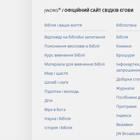
®
JW.ORG
/ ОФІЦІЙНИЙ САЙТ СВІДКІВ ЄГОВИ
Біблія і ваше життя
Бібліотека
Відповіді на біблійні запитання
Біблія
Пояснення висловів із Біблії
Книжки
Курс вивчення Біблії
Брошури
Матеріали для вивчення Біблії
Інфокартки,
запрошенн
Мир і щастя
Добірки ста
Шлюб і сім’я
Журнали
Підлітки і молодь
Посібники д
Діти
Програми
Віра в Бога
Індекси
Наука і Біблія
Вказівки
Історія і Біблія
JW Broadcas