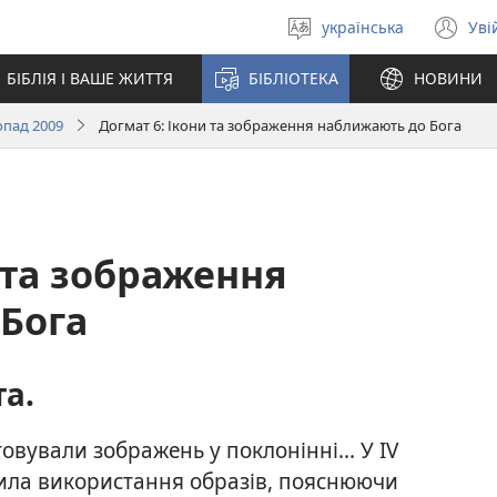
українська
Уві
Вибрати
(в
мову
у
БІБЛІЯ І ВАШЕ ЖИТТЯ
БІБЛІОТЕКА
НОВИНИ
но
вік
опад 2009
Догмат 6: Ікони та зображення наближають до Бога
 та зображення
Бога
а.
вували зображень у поклонінні... У IV
ила використання образів, пояснюючи