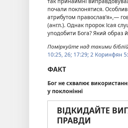
так принаймні виправдовувал
почали поклонятися. Особливо 
атрибутом православ’я»,— гов
(англ.). Однак пророк Ісая сл
уподобити Бога? Який образ й
Поміркуйте над такими біблі
10:25, 26;
17:29;
2 Коринфян 5
ФАКТ
Бог не схвалює використанн
у поклонінні
ВІДКИДАЙТЕ ВИГ
ПРАВДИ