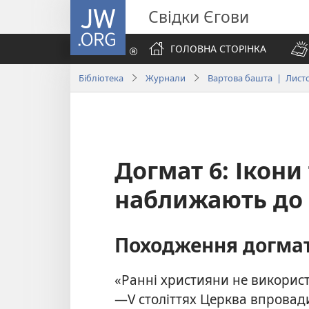
JW.ORG
Свідки Єгови
ГОЛОВНА СТОРІНКА
Бібліотека
Журнали
Вартова башта | Лист
Догмат 6: Ікони
наближають до 
Походження догмат
«Ранні християни не використо
—V століттях Церква впровад