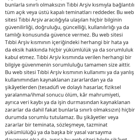
bunlarla sınırlı olmaksızın Tıbbi Arşiv kısmıyla bağlantılı
tüm açık veya üstü kapalı teminatları reddeder. Bu web
sitesi Tıbbi Arşiv aracılığıyla ulaşılan hiçbir bilginin
güvenilirliği, doğruluğu, güncelliği, kullanılırlığı ya da
tamlığı konusunda güvence vermez. Bu web sitesi
Tıbbi Arşiv kısmının içeriğindeki herhangi bir hata ya
da eksik hakkında hiçbir yükümlülük ya da sorumluluk
kabul etmez. Tıbbi Arşiv kısmında verilen herhangi bir
bilgiye güvenmenin sorumluluğu tamamen size aittir.
Bu web sitesi Tıbbi Arşiv kısmının kullanımı ya da yanlış
kullanımından kaynaklanan zararlardan ya da
şikâyetlerden (tesadüfi ve dolaylı hasarlar, fiziksel
yaralanma/​ihmal sonucu ölüm, kâr mahrumiyeti,
ayrıca veri kaybı ya da işin durmasından kaynaklanan
zararlar da dahil fakat bunlarla sınırlı olmaksızın) hiçbir
durumda sorumlu tutulamaz. Bu şikâyetler veya
zararlar bir teminata, sözleşmeye, tazminat
yükümlülüğü ya da başka bir yasal varsayıma
dayanıyor olsa da, ayrıca bu web sitesi böyle şikâyet