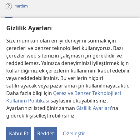
Yardım
Bağışlar
(yeni
Gizlilik Ayarları
pencere
açar)
Watchtower ONLINE KÜTÜPHANE
Size mümkün olan en iyi deneyimi sunmak için
(yeni
çerezleri ve benzer teknolojileri kullanıyoruz. Bazı
pencere
®
JW Hub
açar)
çerezler web sitemizin çalışması için gereklidir ve
(yeni
pencere
reddedilemez. Yalnızca deneyiminizi iyileştirmek için
®
JW Library
Uygulaması
açar)
kullandığımız ek çerezlerin kullanımını kabul edebilir
veya reddedebilirsiniz. Bu verilerin hiçbiri
®
Watchtower Library
satılmayacak veya pazarlama için kullanılmayacaktır.
Daha fazla bilgi için
Çerez ve Benzer Teknolojileri
Kullanım Politikası
sayfasını okuyabilirsiniz.
Ayarlarınızı istediğiniz zaman
Gizlilik Ayarları
'na
Copyright
© 2026 Watch Tower Bible and Tract Society of PA.
giderek kişiselleştirebilirsiniz.
KULLANIM ŞARTLARI
|
GİZLİLİK POLİTİKASI
|
GİZLİLİK AYARLARI
Kabul Et
Reddet
Özelleştir