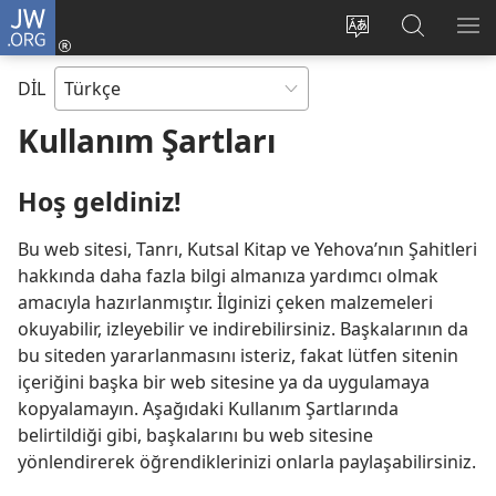
JW.ORG
Oturum
Aç
Site
Sitede
ME
(yeni
dilini
Ara
GÖ
DİL
pencere
değiştir
açar)
Kullanım Şartları
Hoş geldiniz!
Bu web sitesi, Tanrı, Kutsal Kitap ve Yehova’nın Şahitleri
hakkında daha fazla bilgi almanıza yardımcı olmak
amacıyla hazırlanmıştır. İlginizi çeken malzemeleri
okuyabilir, izleyebilir ve indirebilirsiniz. Başkalarının da
bu siteden yararlanmasını isteriz, fakat lütfen sitenin
içeriğini başka bir web sitesine ya da uygulamaya
kopyalamayın. Aşağıdaki Kullanım Şartlarında
belirtildiği gibi, başkalarını bu web sitesine
yönlendirerek öğrendiklerinizi onlarla paylaşabilirsiniz.