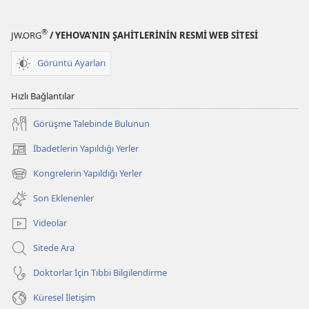
®
JW.ORG
/ YEHOVA’NIN ŞAHİTLERİNİN RESMİ WEB SİTESİ
Görüntü Ayarları
Hızlı Bağlantılar
Görüşme Talebinde Bulunun
İbadetlerin Yapıldığı Yerler
(yeni
pencere
Kongrelerin Yapıldığı Yerler
(yeni
açar)
pencere
Son Eklenenler
açar)
Videolar
Sitede Ara
Doktorlar İçin Tıbbi Bilgilendirme
Küresel İletişim