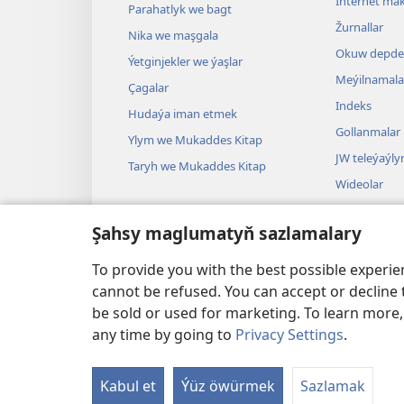
Internet mak
Parahatlyk we bagt
Žurnallar
Nika we maşgala
Okuw depder
Ýetginjekler we ýaşlar
Meýilnamala
Çagalar
Indeks
Hudaýa iman etmek
Gollanmalar
Ylym we Mukaddes Kitap
JW teleýaýl
Taryh we Mukaddes Kitap
Wideolar
Aýdym-sazla
Şahsy maglumatyň sazlamalary
Dramalar
Mukaddes Ki
To provide you with the best possible experi
cannot be refused. You can accept or decline 
be sold or used for marketing. To learn more
any time by going to
Privacy Settings
.
Copyright
© 2026 Watch Tower Bible and Tract S
Kabul et
Ýüz öwürmek
Sazlamak