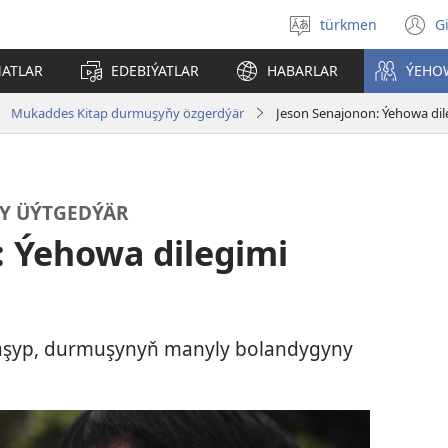
türkmen
G
Dili
(
saýlaň
s
ATLAR
EDEBIÝATLAR
HABARLAR
ÝEHO
a
Mukaddes Kitap durmuşyňy özgerdýär
Jeson Senajonon: Ýehowa dile
Y ÜÝTGEDÝÄR
: Ýehowa dilegimi
laşyp, durmuşynyň manyly bolandygyny