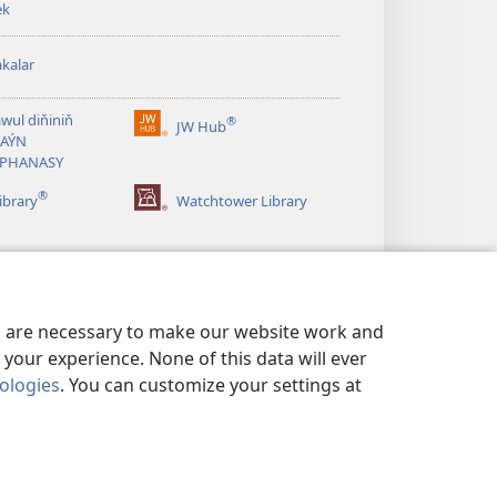
ek
kalar
wul diňiniň
®
JW Hub
(täze
AÝN
sahypada
APHANASY
açylýar)
®
ibrary
Watchtower Library
es are necessary to make our website work and
your experience. None of this data will ever
nologies
. You can customize your settings at
ASATY
|
ŞAHSY MAGLUMATYŇ SAZLAMALARY