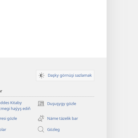
Daşky görnüşi sazlamak
ar
ddes Kitaby
Duşuşygy gözle
(täze
megi haýyş ediň
sahypada
açylýar)
esi gözle
Näme täzelik bar
olar
Gözleg