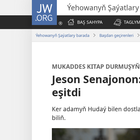
JW.ORG
Ýehowanyň Şaýatlary
BAŞ SAHYPA
TAGLYM
Ýehowanyň Şaýatlary barada
Başdan geçirenleri
MUKADDES KITAP DURMUŞYŇ
Jeson Senajonon
eşitdi
Ker adamyň Hudaý bilen dost
biliň.