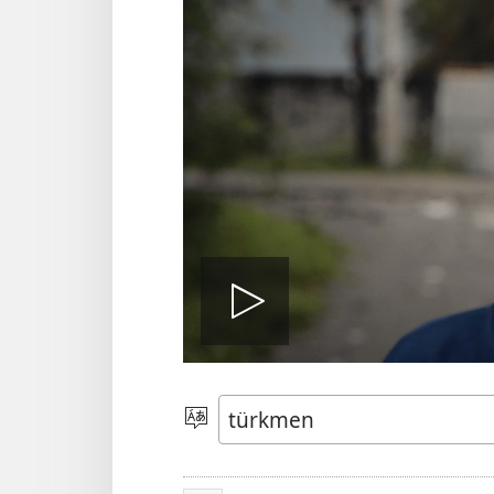
Wideony
işlet
Dili
saýlaň