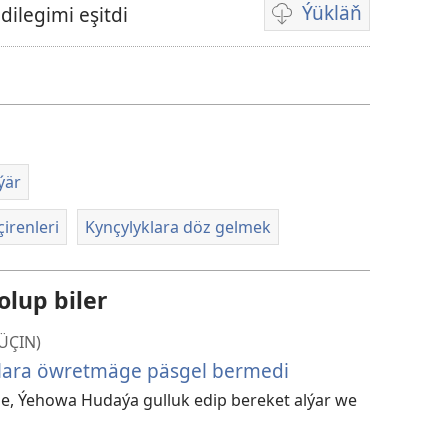
Ýükläň
ilegimi eşitdi
Wideoýazgylary
ýüklemegiň
görnüşleri
ýär
irenleri
Kynçylyklara döz gelmek
olup biler
ÜÇIN)
lara öwretmäge päsgel bermedi
e, Ýehowa Hudaýa gulluk edip bereket alýar we