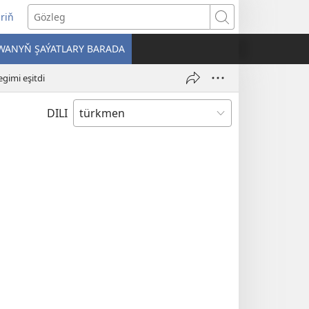
iriň
täze
Gözleg
ahypada
WANYŇ ŞAÝATLARY BARADA
çylýar)
gimi eşitdi
DILI