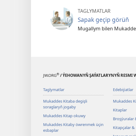
TAGLYMATLAR
Sapak geçip görüň
Mugallym bilen Mukadde
®
JW.ORG
/ ÝEHOWANYŇ ŞAÝATLARYNYŇ RESMI 
Taglymatlar
Edebiýatlar
Mukaddes Kitaba degişli
Mukaddes Ki
soraglaryň jogaby
Kitaplar
Mukaddes Kitap okuwy
Broşýuralar 
Mukaddes Kitaby öwrenmek üçin
Kitapçalar & 
esbaplar