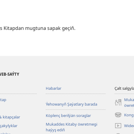
s Kitapdan mugtuna sapak geçiň.
WEB-SAÝTY
Habarlar
Çalt salgyl
tap
Muka
Ýehowanyň Şaýatlary barada
öwret
Kongr
Köplenç berilýän soraglar
& kitapçalar
(täze
sahypada
Mukaddes Kitaby öwretmegi
Wide
çakylyklar
açylýar)
haýyş ediň