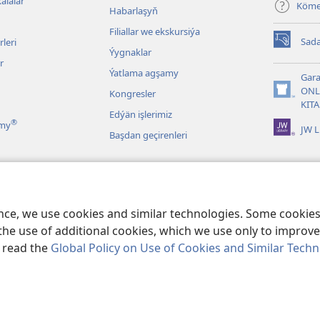
alalar
Köm
Habarlaşyň
Filiallar we ekskursiýa
Sada
leri
(täze
Ýygnaklar
sahypada
r
Ýatlama agşamy
açylýar)
Gara
ONL
Kongresler
(täze
KIT
sahypada
Edýän işlerimiz
®
açylýar)
ymy
JW L
Başdan geçirenleri
r
tabyň çeper okalyşy
ence, we use cookies and similar technologies. Some cooki
the use of additional cookies, which we use only to improve 
, read the
Global Policy on Use of Cookies and Similar Tech
ociety of Pennsylvania.
ULANMAGYŇ ŞERTLERI
|
ŞAHSY MAGLUMAT SYÝ