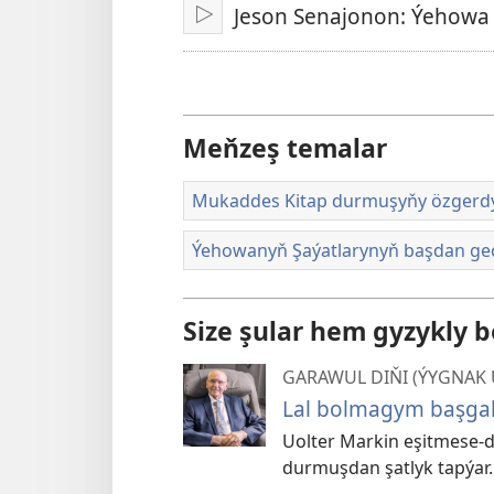
Jeson Senajonon: Ýehowa d
Işlet
Meňzeş temalar
Mukaddes Kitap durmuşyňy özgerd
Ýehowanyň Şaýatlarynyň başdan geç
Size şular hem gyzykly b
GARAWUL DIŇI (ÝYGNAK 
Lal bolmagym başga
Uolter Markin eşitmese-d
durmuşdan şatlyk tapýar.