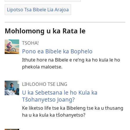
Lipotso Tsa Bibele Lia Arajoa
Mohlomong u ka Rata le
TSOHA!
Pono ea Bibele ka Bophelo
Ithute hore na Bibele e re’ng ka ho kula le ho
phekola maloetse.
LIHLOOHO TSE LING
U ka Sebetsana le ho Kula ka
Tšohanyetso Joang?
Ke liketso life tse ka Bibeleng tse ka u thusang
ha u ka kula ka tšohanyetso?