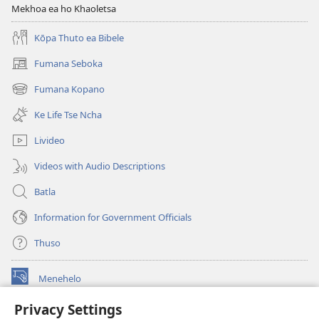
Mekhoa ea ho Khaoletsa
Kōpa Thuto ea Bibele
Fumana Seboka
(opens
new
Fumana Kopano
(opens
window)
new
Ke Life Tse Ncha
window)
Livideo
Videos with Audio Descriptions
Batla
Information for Government Officials
Thuso
Menehelo
(opens
new
Privacy Settings
window)
Watchtower ONLINE LIBRARY