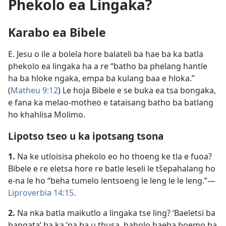
Phekolo ea Lingaka?
Karabo ea Bibele
E. Jesu o ile a bolela hore balateli ba hae ba ka batla
phekolo ea lingaka ha a re “batho ba phelang hantle
ha ba hloke ngaka, empa ba kulang baa e hloka.”
(
Matheu 9:12
) Le hoja Bibele e se buka ea tsa bongaka,
e fana ka melao-motheo e tataisang batho ba batlang
ho khahlisa Molimo.
Lipotso tseo u ka ipotsang tsona
1.
Na ke utloisisa phekolo eo ho thoeng ke tla e fuoa?
Bibele e re eletsa hore re batle leseli le tšepahalang ho
e-na le ho “beha tumelo lentsoeng le leng le le leng.”—
Liproverbia 14:15
.
2.
Na nka batla maikutlo a lingaka tse ling? ‘Baeletsi ba
bangata’ ba ka ’na ba u thusa, haholo haeba boemo ba