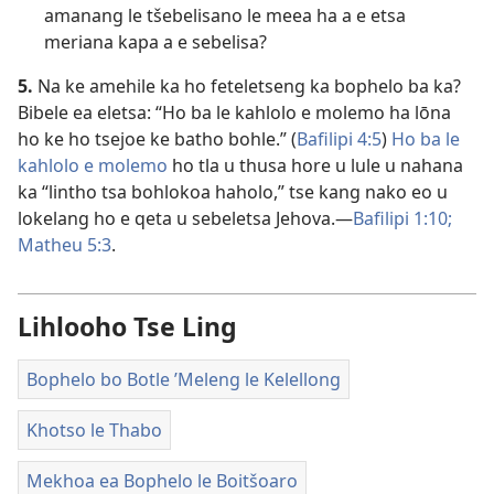
amanang le tšebelisano le meea ha a e etsa
meriana kapa a e sebelisa?
5.
Na ke amehile ka ho feteletseng ka bophelo ba ka?
Bibele ea eletsa: “Ho ba le kahlolo e molemo ha lōna
ho ke ho tsejoe ke batho bohle.” (
Bafilipi 4:5
)
Ho ba le
kahlolo e molemo
ho tla u thusa hore u lule u nahana
ka “lintho tsa bohlokoa haholo,” tse kang nako eo u
lokelang ho e qeta u sebeletsa Jehova.—
Bafilipi 1:10;
Matheu 5:3
.
Lihlooho Tse Ling
Bophelo bo Botle ’Meleng le Kelellong
Khotso le Thabo
Mekhoa ea Bophelo le Boitšoaro