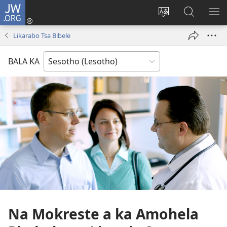
JW.ORG
Kena
(opens
Fetola
Batla
HL
new
puo
JW.ORG/S
ME
Likarabo Tsa Bibele
window)
BALA KA
Na Mokreste a ka Amohela