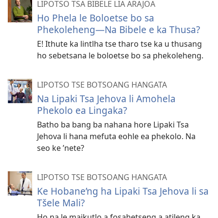
LIPOTSO TSA BIBELE LIA ARAJOA
Ho Phela le Boloetse bo sa
Phekoleheng—Na Bibele e ka Thusa?
E! Ithute ka lintlha tse tharo tse ka u thusang
ho sebetsana le boloetse bo sa phekoleheng.
LIPOTSO TSE BOTSOANG HANGATA
Na Lipaki Tsa Jehova li Amohela
Phekolo ea Lingaka?
Batho ba bang ba nahana hore Lipaki Tsa
Jehova li hana mefuta eohle ea phekolo. Na
seo ke ’nete?
LIPOTSO TSE BOTSOANG HANGATA
Ke Hobane’ng ha Lipaki Tsa Jehova li sa
Tšele Mali?
Ho na le maikutlo a fosahetseng a atileng ka