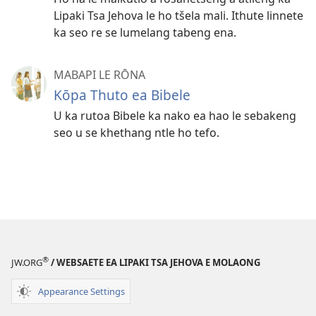
Lipaki Tsa Jehova le ho tšela mali. Ithute linnete
ka seo re se lumelang tabeng ena.
MABAPI LE RŌNA
Kōpa Thuto ea Bibele
U ka rutoa Bibele ka nako ea hao le sebakeng
seo u se khethang ntle ho tefo.
®
JW.ORG
/ WEBSAETE EA LIPAKI TSA JEHOVA E MOLAONG
Appearance Settings