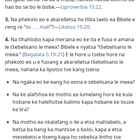
hao bo se bo le bobe.—
Liproverbia 15:22
.
3.
Na phekolo eo e akarelletsa ho tlōla taelo ea Bibele e
reng re “
ile . . . mali
”?—
Liketso 15:20
.
4.
Na tlhahlobo kapa meriana eo ke tla e fuoa e amana
le tšebelisano le meea? Bibele e nyatsa “tšebelisano le
meea.” (
Bagalata 5:19-21
) E le hore u tsebe hore na
phekolo eo u e fuoang e akarelletsa tšebelisano le
meea, nahana ka lipotso tse kang tsena:
Na ngaka eo ke eang ho eona e sebelisana le meea?
Na ke alafshoa ke motho ea lumelang hore ke kula
hobane ke halefisitse balimo kapa hobane ke louoe
ke lira?
Na motho ea nkalafang o ile a etsa mahlabelo, a
betsa ba bang ka mantsoe a boloi, kapa a etsa
mesebetsi e itseng kapa ho sebelisa lintho tse