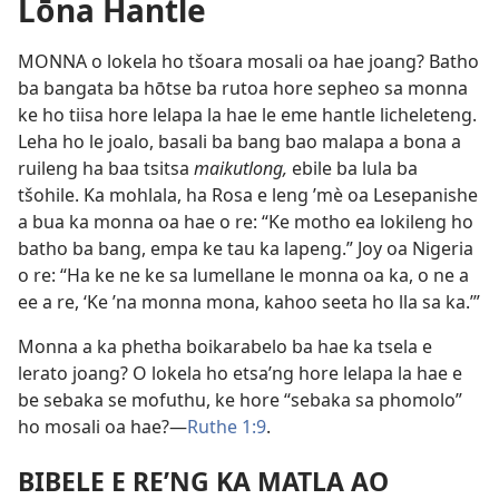
Lōna Hantle
MONNA o lokela ho tšoara mosali oa hae joang? Batho
ba bangata ba hōtse ba rutoa hore sepheo sa monna
ke ho tiisa hore lelapa la hae le eme hantle licheleteng.
Leha ho le joalo, basali ba bang bao malapa a bona a
ruileng ha baa tsitsa
maikutlong,
ebile ba lula ba
tšohile. Ka mohlala, ha Rosa e leng ’mè oa Lesepanishe
a bua ka monna oa hae o re: “Ke motho ea lokileng ho
batho ba bang, empa ke tau ka lapeng.” Joy oa Nigeria
o re: “Ha ke ne ke sa lumellane le monna oa ka, o ne a
ee a re, ‘Ke ’na monna mona, kahoo seeta ho lla sa ka.’”
Monna a ka phetha boikarabelo ba hae ka tsela e
lerato joang? O lokela ho etsa’ng hore lelapa la hae e
be sebaka se mofuthu, ke hore “sebaka sa phomolo”
ho mosali oa hae?—
Ruthe 1:9
.
BIBELE E RE’NG KA MATLA AO