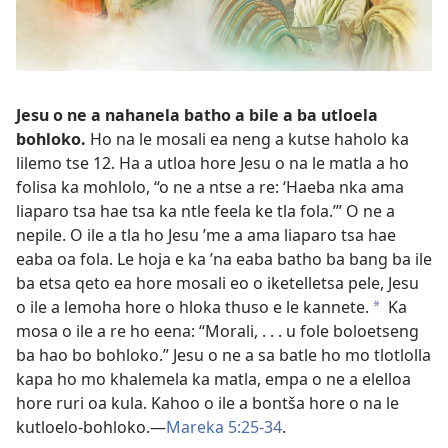
Jesu o ne a nahanela batho a bile a ba utloela
bohloko.
Ho na le mosali ea neng a kutse haholo ka
lilemo tse 12. Ha a utloa hore Jesu o na le matla a ho
folisa ka mohlolo, “o ne a ntse a re: ‘Haeba nka ama
liaparo tsa hae tsa ka ntle feela ke tla fola.’” O ne a
nepile. O ile a tla ho Jesu ’me a ama liaparo tsa hae
eaba oa fola. Le hoja e ka ’na eaba batho ba bang ba ile
ba etsa qeto ea hore mosali eo o iketelletsa pele, Jesu
o ile a lemoha hore o hloka thuso e le kannete.
Ka
*
mosa o ile a re ho eena: “Morali, . . . u fole boloetseng
ba hao bo bohloko.” Jesu o ne a sa batle
ho mo tlotlolla
kapa ho mo khalemela ka matla, empa o ne a elelloa
hore ruri oa kula. Kahoo o ile a bontša hore o na le
kutloelo-bohloko.—
Mareka 5:25-34
.