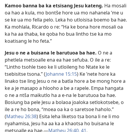
Kamoo banna ba ka etsisang Jesu kateng.
Ha mosali
oa hao a kula, mo bontše hore ua mo nahanela ’me u
se ke ua mo fella pelo. Leka ho utloisisa boemo ba hae.
Ka mohlala, Ricardo o re: “Ha ke bona hore mosali oa
ka ha aa thaba, ke qoba ho bua lintho tse ka mo
koatisang le ho feta.”
Jesu o ne a buisana le barutuoa ba hae.
O ne a
phetlela metsoalle ena ea hae sefuba. O ile a re:
“Lintho tsohle tseo ke li utloileng ho Ntate ke le
tsebisitse tsona.” (
Johanne 15:15
) Ke ’nete hore ka
linako tse ling Jesu o ne a batla hore a be mong hore a
ke a je masapo a hlooho a be a rapele. Empa hangata
o ne a ntša maikutlo ha a e-na le barutuoa ba hae.
Bosiung ba pele Jesu a bolaoa joaloka setlokotsebe, o
ile a re ho bona, “moea oa ka o saretsoe haholo.”
(
Matheu 26:38
) Esita leha liketso tsa bona li ne li mo
nyahamisa, Jesu ha aa ka a khaotsa ho buisana le
metsoalle ea hae.—
Matheu 26:40, 41
.