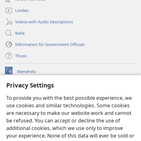
window)
Livideo
Videos with Audio Descriptions
Batla
Information for Government Officials
Thuso
Menehelo
(opens
new
Privacy Settings
window)
Watchtower ONLINE LIBRARY
(opens
To provide you with the best possible experience, we
new
®
JW Hub
window)
use cookies and similar technologies. Some cookies
(opens
new
are necessary to make our website work and cannot
Lenaneo la
JW Library
window)
be refused. You can accept or decline the use of
additional cookies, which we use only to improve
Watchtower Library
your experience. None of this data will ever be sold or