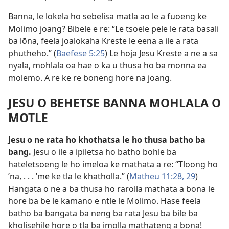
Banna, le lokela ho sebelisa matla ao le a fuoeng ke
Molimo joang? Bibele e re: “Le tsoele pele le rata basali
ba lōna, feela joalokaha Kreste le eena a ile a rata
phutheho.” (
Baefese 5:25
) Le hoja Jesu Kreste a ne a sa
nyala, mohlala oa hae o ka u thusa ho ba monna ea
molemo. A re ke re boneng hore na joang.
JESU O BEHETSE BANNA MOHLALA O
MOTLE
Jesu o ne rata ho khothatsa le ho thusa batho ba
bang.
Jesu o ile a ipiletsa ho batho bohle ba
hateletsoeng le ho imeloa ke mathata a re: “Tloong ho
’na, . . . ’me ke tla le khatholla.” (
Matheu 11:28, 29
)
Hangata o ne a ba thusa ho rarolla mathata a bona le
hore ba be le kamano e ntle le Molimo. Hase feela
batho ba bangata ba neng ba rata Jesu ba bile ba
kholisehile hore o tla ba imolla mathateng a bona!