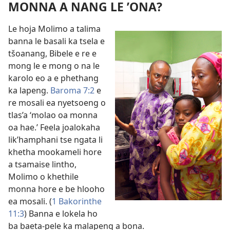
MONNA A NANG LE ’ONA?
Le hoja Molimo a talima
banna le basali ka tsela e
tšoanang, Bibele e re e
mong le e mong o na le
karolo eo a e phethang
ka lapeng.
Baroma 7:2
e
re mosali ea nyetsoeng o
tlas’a ‘molao oa monna
oa hae.’ Feela joalokaha
lik’hamphani tse ngata li
khetha mookameli hore
a tsamaise lintho,
Molimo o khethile
monna hore e be hlooho
ea mosali. (
1 Bakorinthe
11:3
) Banna e lokela ho
ba baeta-pele ka malapeng a bona.