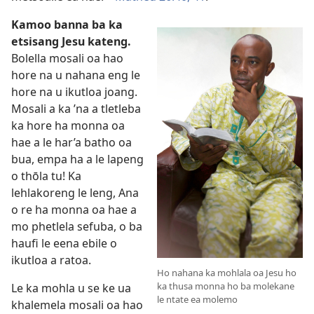
Kamoo banna ba ka
etsisang Jesu kateng.
Bolella mosali oa hao
hore na u nahana eng le
hore na u ikutloa joang.
Mosali a ka ’na a tletleba
ka hore ha monna oa
hae a le har’a batho oa
bua, empa ha a le lapeng
o thōla tu! Ka
lehlakoreng le leng, Ana
o re ha monna oa hae a
mo phetlela sefuba, o ba
haufi le eena ebile o
ikutloa a ratoa.
Ho nahana ka mohlala oa Jesu ho
ka thusa monna ho ba molekane
Le ka mohla u se ke ua
le ntate ea molemo
khalemela mosali oa hao