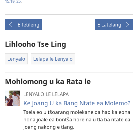
15:19,
25
.
E fetileng
E Latelang
Lihlooho Tse Ling
Lenyalo
Lelapa le Lenyalo
Mohlomong u ka Rata le
LENYALO LE LELAPA
Ke Joang U ka Bang Ntate ea Molemo?
Tsela eo u tšoarang molekane oa hao ka eona
hona joale ea bontša hore na u tla ba ntate ea
joang nakong e tlang.