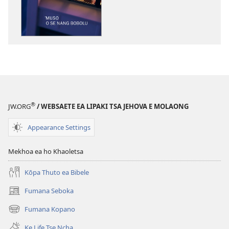
ho
kopitsa
lingoliloeng
tse
Inthaneteng
MOLULA-
QHOOA
’Muso
o
®
JW.ORG
/ WEBSAETE EA LIPAKI TSA JEHOVA E MOLAONG
se
Nang
Appearance Settings
Bobolu
Mekhoa ea ho Khaoletsa
Kōpa Thuto ea Bibele
Fumana Seboka
(opens
new
Fumana Kopano
(opens
window)
new
Ke Life Tse Ncha