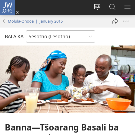
JW.ORG
Kena
(opens
Fetola
Batla
HL
new
puo
JW.ORG/S
ME
Molula-Qhooa | January 2015
window)
BALA KA
Banna
—Tšoarang Basali ba