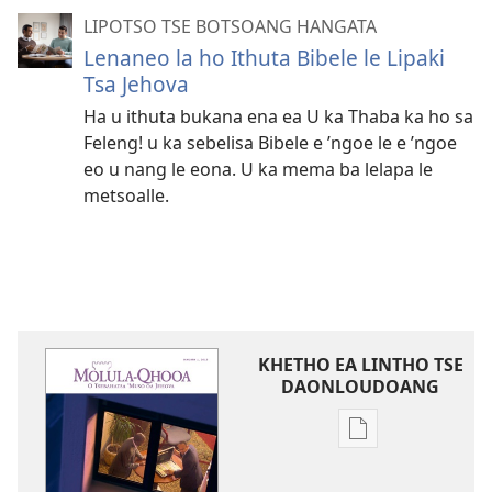
LIPOTSO TSE BOTSOANG HANGATA
Lenaneo la ho Ithuta Bibele le Lipaki
Tsa Jehova
Ha u ithuta bukana ena ea U ka Thaba ka ho sa
Feleng! u ka sebelisa Bibele e ’ngoe le e ’ngoe
eo u nang le eona. U ka mema ba lelapa le
metsoalle.
KHETHO EA LINTHO TSE
DAONLOUDOANG
Khetho
ea