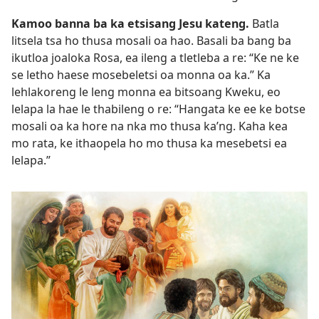
Kamoo banna ba ka etsisang Jesu kateng.
Batla
litsela tsa ho thusa mosali oa hao. Basali ba bang ba
ikutloa joaloka Rosa, ea ileng a tletleba a re: “Ke ne ke
se letho haese mosebeletsi oa monna oa ka.” Ka
lehlakoreng le leng monna ea bitsoang Kweku, eo
lelapa la hae le thabileng o re: “Hangata ke ee ke botse
mosali oa ka hore na nka mo thusa ka’ng. Kaha kea
mo rata, ke ithaopela ho mo thusa ka mesebetsi ea
lelapa.”