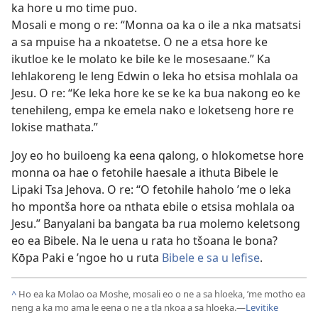
ka hore u mo time puo.
Mosali e mong o re: “Monna oa ka o ile a nka matsatsi
a sa mpuise ha a nkoatetse. O ne a etsa hore ke
ikutloe ke le molato ke bile ke le mosesaane.” Ka
lehlakoreng le leng Edwin o leka ho etsisa mohlala oa
Jesu. O re: “Ke leka hore ke se ke ka bua nakong eo ke
tenehileng, empa ke emela nako e loketseng hore re
lokise mathata.”
Joy eo ho builoeng ka eena qalong, o hlokometse hore
monna oa hae o fetohile haesale a ithuta Bibele le
Lipaki Tsa Jehova. O re: “O fetohile haholo ’me o leka
ho mpontša hore oa nthata ebile o etsisa mohlala oa
Jesu.” Banyalani ba bangata ba rua molemo keletsong
eo ea Bibele. Na le uena u rata ho tšoana le bona?
Kōpa Paki e ’ngoe ho u ruta
Bibele e sa u lefise
.
^
Ho ea ka Molao oa Moshe, mosali eo o ne a sa hloeka, ’me motho ea
neng a ka mo ama le eena o ne a tla nkoa a sa hloeka.—
Levitike