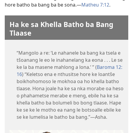
hore batho ba bang ba be sona.​—
Matheu 7:12
.
Ha ke sa Khella Batho ba Bang
Tlaase
“Mangolo a re: ‘Le nahanele ba bang ka tsela e
tšoanang le eo le inahanelang ka eona . . . Le se
ke la ba masene mahlong a lona.’ ” (
Baroma 12:​
16
) “Keletso ena e nthusitse hore ke loantše
boikhohomoso le mokhoa oa ho khella batho
tlaase. Hona joale ha ke sa nka morabe oa heso
o phahametse merabe e meng, ebile ha ke sa
khella batho ba bolumeli bo bong tlaase. Hape
ke se ke le motho ea nang le botsoalle ebile ke
se ke lumelisa le batho ba bang.”​—Asha.