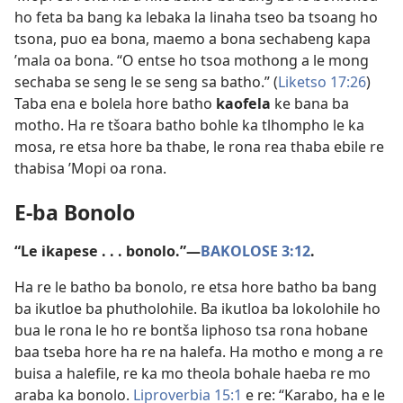
ho feta ba bang ka lebaka la linaha tseo ba tsoang ho
tsona, puo ea bona, maemo a bona sechabeng kapa
’mala oa bona. “O entse ho tsoa mothong a le mong
sechaba se seng le se seng sa batho.” (
Liketso 17:​26
)
Taba ena e bolela hore batho
kaofela
ke bana ba
motho. Ha re tšoara batho bohle ka tlhompho le ka
mosa, re etsa hore ba thabe, le rona rea thaba ebile re
thabisa ’Mopi oa rona.
E-ba Bonolo
“Le ikapese . . . bonolo.”​—
BAKOLOSE 3:12
.
Ha re le batho ba bonolo, re etsa hore batho ba bang
ba ikutloe ba phutholohile. Ba ikutloa ba lokolohile ho
bua le rona le ho re bontša liphoso tsa rona hobane
baa tseba hore ha re na halefa. Ha motho e mong a re
buisa a halefile, re ka mo theola bohale haeba re mo
araba ka bonolo.
Liproverbia 15:1
e re: “Karabo, ha e le