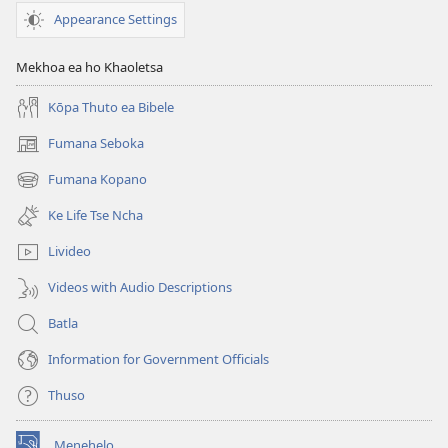
Hore
Appearance Settings
re
Thabele
Mekhoa ea ho Khaoletsa
Bophelo
Kōpa Thuto ea Bibele
Fumana Seboka
(opens
new
Fumana Kopano
(opens
window)
new
Ke Life Tse Ncha
window)
Livideo
Videos with Audio Descriptions
Batla
Information for Government Officials
Thuso
Menehelo