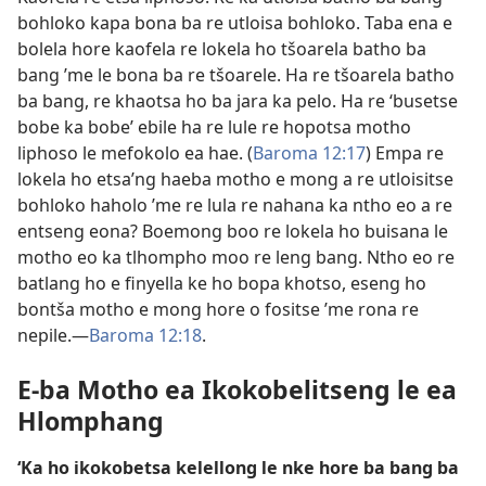
bohloko kapa bona ba re utloisa bohloko. Taba ena e
bolela hore kaofela re lokela ho tšoarela batho ba
bang ’me le bona ba re tšoarele. Ha re tšoarela batho
ba bang, re khaotsa ho ba jara ka pelo. Ha re ‘busetse
bobe ka bobe’ ebile ha re lule re hopotsa motho
liphoso le mefokolo ea hae. (
Baroma 12:​17
) Empa re
lokela ho etsa’ng haeba motho e mong a re utloisitse
bohloko haholo ’me re lula re nahana ka ntho eo a re
entseng eona? Boemong boo re lokela ho buisana le
motho eo ka tlhompho moo re leng bang. Ntho eo re
batlang ho e finyella ke ho bopa khotso, eseng ho
bontša motho e mong hore o fositse ’me rona re
nepile.​—
Baroma 12:18
.
E-ba Motho ea Ikokobelitseng le ea
Hlomphang
‘Ka ho ikokobetsa kelellong le nke hore ba bang ba