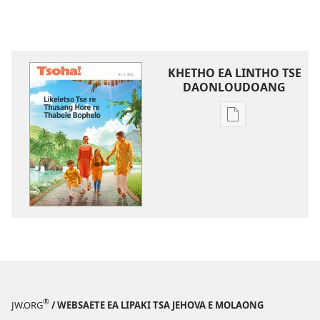
KHETHO EA LINTHO TSE
DAONLOUDOANG
Khetho
ea
ho
kopitsa
lingoliloeng
tse
Inthaneteng
TSOHA!
Likeletso
Tse
re
®
JW.ORG
/ WEBSAETE EA LIPAKI TSA JEHOVA E MOLAONG
Thusang