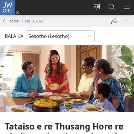
JW.ORG
Kena
(opens
Fetola
Batla
HL
new
puo
JW.ORG/S
ME
Tsoha! | No. 1 2021
window)
BALA KA
Tataiso e re Thusang Hore re