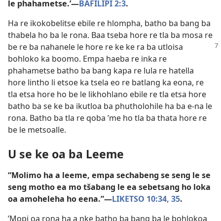
le phahametse.’​—
BAFILIPI 2:3
.
Ha re ikokobelitse ebile re hlompha, batho ba bang ba
thabela ho ba le rona. Baa tseba hore re tla ba mosa re
be re ba nahanele le hore re ke ke ra ba utloisa
bohloko ka boomo. Empa haeba re inka re
phahametse batho ba bang kapa re lula re hatella
hore lintho li etsoe ka tsela eo re batlang ka eona, re
tla etsa hore ho be le likhohlano ebile re tla etsa hore
batho ba se ke ba ikutloa ba phutholohile ha ba e-na le
rona. Batho ba tla re qoba ’me ho tla ba thata hore re
be le metsoalle.
U se ke oa ba Leeme
“Molimo ha a leeme, empa sechabeng se seng le se
seng motho ea mo tšabang le ea sebetsang ho loka
oa amoheleha ho eena.”​—
LIKETSO 10:​34, 35
.
’Mopi oa rona ha a nke batho ba bang ba le bohlokoa