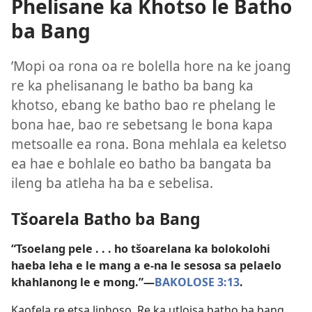
Phelisane ka Khotso le Batho
ba Bang
’Mopi oa rona oa re bolella hore na ke joang
re ka phelisanang le batho ba bang ka
khotso, ebang ke batho bao re phelang le
bona hae, bao re sebetsang le bona kapa
metsoalle ea rona. Bona mehlala ea keletso
ea hae e bohlale eo batho ba bangata ba
ileng ba atleha ha ba e sebelisa.
Tšoarela Batho ba Bang
“Tsoelang pele . . . ho tšoarelana ka bolokolohi
haeba leha e le mang a e-na le sesosa sa pelaelo
khahlanong le e mong.”​—
BAKOLOSE 3:13
.
Kaofela re etsa liphoso. Re ka utloisa batho ba bang