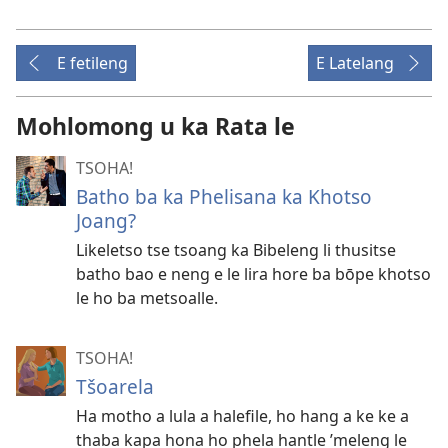
E fetileng
E Latelang
Mohlomong u ka Rata le
TSOHA!
Batho ba ka Phelisana ka Khotso
Joang?
Likeletso tse tsoang ka Bibeleng li thusitse
batho bao e neng e le lira hore ba bōpe khotso
le ho ba metsoalle.
TSOHA!
Tšoarela
Ha motho a lula a halefile, ho hang a ke ke a
thaba kapa hona ho phela hantle ’meleng le