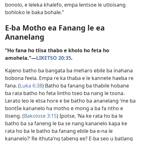
bonolo, e leleka khalefo, empa lentsoe le utloisang
bohloko le baka bohale.”
E-ba Motho ea Fanang le ea
Ananelang
“Ho fana ho tlisa thabo e kholo ho feta ho
amohela.”​—
LIKETSO 20:35
.
Kajeno batho ba bangata ba meharo ebile ba inahana
bobona feela. Empa re ka thaba e le kannete haeba re
fana. (
Luka 6:​38
) Batho ba fanang ba thabile hobane
ba rata batho ho feta lintho tseo ba nang le tsona.
Lerato leo le etsa hore e be batho ba ananelang ’me ba
bontše kananelo ha motho e mong a ba fa ntho e
itseng. (
Bakolose 3:​15
) Ipotse, ‘Na ke rata ho ba le
batho ba sa faneng le ba se nang kananelo kapa ke
rata ho ba le batho ba fanang ebile ba e-na le
kananelo?’ Re ithuta’ng tabeng ee? E-ba seo u batlang