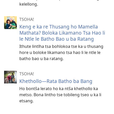
kelellong.
TSOHA!
Keng e ka re Thusang ho Mamella
Mathata? Boloka Likamano Tsa Hao li
le Ntle le Batho Bao u ba Ratang
Ithute lintlha tsa bohlokoa tse ka u thusang
hore u boloke likamano tsa hao li le ntle le
batho bao u ba ratang.
TSOHA!
Khethollo​—Rata Batho ba Bang
Ho bontša lerato ho ka ntša khethollo ka
metso. Bona lintho tse tobileng tseo u ka li
etsang.