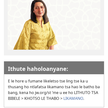
Ithute haholoanyane:
E le hore u fumane likeletso tse ling tse ka u
thusang ho ntlafatsa likamano tsa hao le batho ba
bang, kena ho jw.org/st ’me u ee ho LITHUTO TSA
BIBELE > KHOTSO LE THABO >
LIKAMANO
.