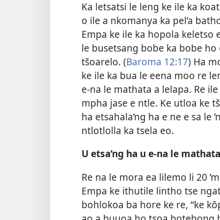
Ka letsatsi le leng ke ile ka ko
o ile a nkomanya ka pel’a batho
Empa ke ile ka hopola keletso e
le busetsang bobe ka bobe ho 
tšoarelo. (
Baroma 12:17
) Ha mo
ke ile ka bua le eena moo re le
e-na le mathata a lelapa. Re il
mpha jase e ntle. Ke utloa ke 
ha etsahala’ng ha e ne e sa le 
ntlotlolla ka tsela eo.
U etsa’ng ha u e-na le mathata
Re na le mora ea lilemo li 20 
Empa ke ithutile lintho tse nga
bohlokoa ba hore ke re, “ke kō
ao a buuoa ho tsoa botebong b