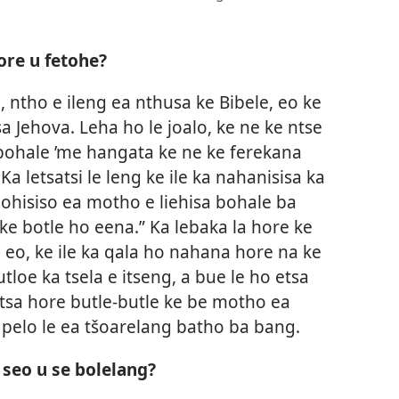
hore u fetohe?
 ntho e ileng ea nthusa ke Bibele, eo ke
sa Jehova. Leha ho le joalo, ke ne ke ntse
 bohale ’me hangata ke ne ke ferekana
Ka letsatsi le leng ke ile ka nahanisisa ka
mohisiso ea motho e liehisa bohale ba
ke botle ho eena.” Ka lebaka la hore ke
 eo, ke ile ka qala ho nahana hore na ke
loe ka tsela e itseng, a bue le ho etsa
 etsa hore butle-butle ke be motho ea
g pelo le ea tšoarelang batho ba bang.
 seo u se bolelang?