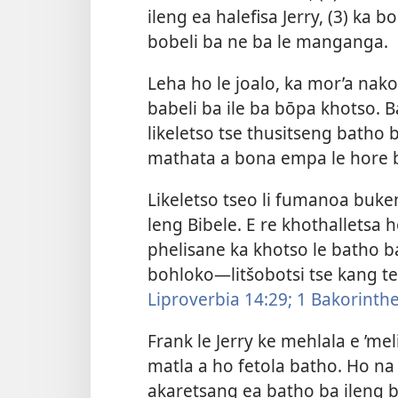
ileng ea halefisa Jerry, (3) ka b
bobeli ba ne ba le manganga.
Leha ho le joalo, ka mor’a nak
babeli ba ile ba bōpa khotso. B
likeletso tse thusitseng batho 
mathata a bona empa le hore b
Likeletso tseo li fumanoa buken
leng Bibele. E re khothalletsa h
phelisane ka khotso le batho ba
bohloko—litšobotsi tse kang t
Liproverbia 14:29;
1 Bakorinthe
Frank le Jerry ke mehlala e ’me
matla a ho fetola batho. Ho n
akaretsang ea batho ba ileng 