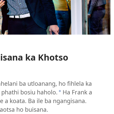
lisana ka Khotso
ahelani ba utloanang, ho fihlela ka
sa phathi bosiu haholo.
Ha Frank a
*
ile a koata. Ba ile ba ngangisana.
aotsa ho buisana.