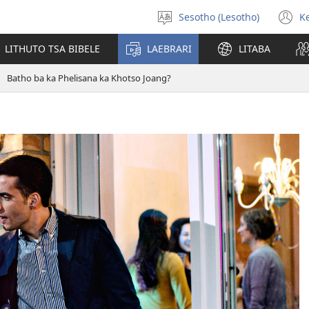
Sesotho (Lesotho)
K
Khetha
(
puo
n
LITHUTO TSA BIBELE
LAEBRARI
LITABA
w
Batho ba ka Phelisana ka Khotso Joang?