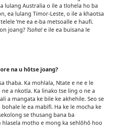
 lulang Australia o ile a tlohela ho ba
, ea lulang Timor-Leste, o ile a khaotsa
telele ’me ea e-ba metsoalle e haufi.
lson joang?
Tsoha!
e ile ea buisana le
hore na u hōtse joang?
sa thaba. Ka mohlala, Ntate e ne e le
e a nkotla. Ka linako tse ling o ne a
ali a mangata ke bile ke akhehile. Seo se
a bohale le ea mabifi. Ha ke le mocha ke
le sekolong se thusang bana ba
 ka hlasela motho e mong ka sehlōhō hoo