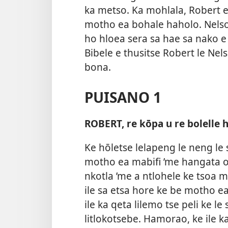
ka metso.
Ka mohlala, Robert ea
motho ea bohale haholo. Nelson
ho hloea sera sa hae sa nako e 
Bibele e thusitse Robert le Ne
bona.
PUISANO 1
ROBERT, re kōpa u re bolelle 
Ke hōletse lelapeng le neng le 
motho ea mabifi ’me hangata o n
nkotla ’me a ntlohele ke tsoa m
ile sa etsa hore ke be motho e
ile ka qeta lilemo tse peli ke 
litlokotsebe. Hamorao, ke ile