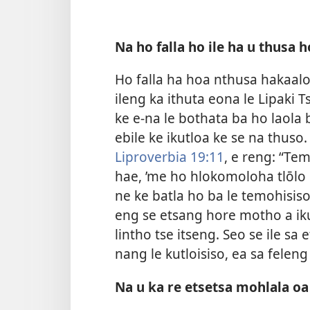
Na ho falla ho ile ha u thusa 
Ho falla ha hoa nthusa hakaalo,
ileng ka ithuta eona le Lipaki T
ke e-na le bothata ba ho laola
ebile ke ikutloa ke se na thuso. 
Liproverbia 19:11
, e reng: “Te
hae, ’me ho hlokomoloha tlōlo 
ne ke batla ho ba le temohisiso
eng se etsang hore motho a ikut
lintho tse itseng. Seo se ile sa
nang le kutloisiso, ea sa felen
Na u ka re etsetsa mohlala oa