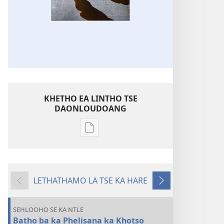
KHETHO EA LINTHO TSE
DAONLOUDOANG
Khetho
ea
ho
kopitsa
LETHATHAMO LA TSE KA HARE
lingoliloeng
E
E
tse
fetileng
Latelang
Inthaneteng
SEHLOOHO SE KA NTLE
TSOHA!
Batho ba ka Phelisana ka Khotso