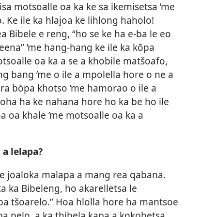
atisa motsoalle oa ka ke sa ikemisetsa ’me
. Ke ile ka hlajoa ke lihlong haholo!
a Bibele e reng, “ho se ke ha e-ba le eo
eena” ’me hang-hang ke ile ka kōpa
tsoalle oa ka a se a khobile matšoafo,
ng bang ’me o ile a mpolella hore o ne a
e ra bōpa khotso ’me hamorao o ile a
tšoha ha ke nahana hore ho ka be ho ile
’na oa khale ’me motsoalle oa ka a
 a lelapa?
’me joaloka malapa a mang rea qabana.
ta ka Bibeleng, ho akarelletsa le
pa tšoarelo.” Hoa hlolla hore ha mantsoe
a pelo, a ka thibela kapa a kokobetsa