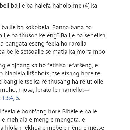
obeli ba ile ba halefa haholo ’me (4) ka
o ba ile ba kokobela. Banna bana ba
a ile ba thusoa ke eng? Ba ile ba sebelisa
ba bangata eseng feela ho rarolla
a be le setsoalle se matla ka mor’a moo.
g e ajoang ka ho fetisisa lefatšeng, e
o hlaolela litšobotsi tse etsang hore re
 bang le tse ka re thusang ha re utloile
emoho, mosa, lerato le mamello.—
 13:4, 5
.
li feela e bontšang hore Bibele e na le
a le mehlala e meng e mengata, e
ba hlōla mekhoa e mebe e neng e metse