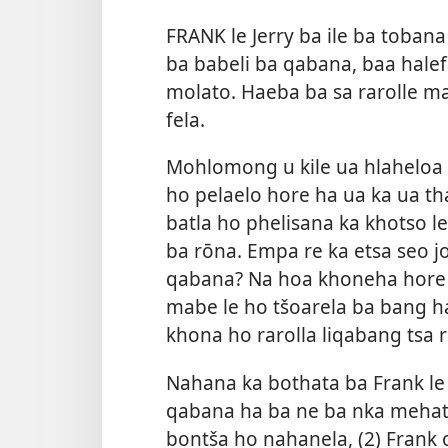
FRANK le Jerry ba ile ba tobana
ba babeli ba qabana, baa hale
molato. Haeba ba sa rarolle ma
fela.
Mohlomong u kile ua hlaheloa 
ho pelaelo hore ha ua ka ua th
batla ho phelisana ka khotso le
ba rōna. Empa re ka etsa seo jo
qabana? Na hoa khoneha hore re
mabe le ho tšoarela ba bang ha
khona ho rarolla liqabang tsa 
Nahana ka bothata ba Frank le J
qabana ha ba ne ba nka mehato 
bontša ho nahanela, (2) Frank o