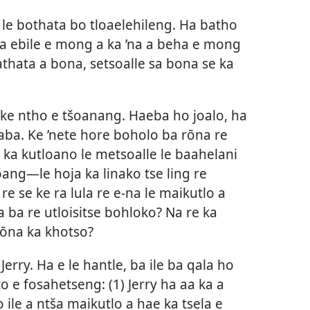
 le bothata bo tloaelehileng. Ha batho
fa ebile e mong a ka ’na a beha e mong
thata a bona, setsoalle sa bona se ka
ke ntho e tšoanang. Haeba ho joalo, ha
aba. Ke ’nete hore boholo ba rōna re
 ka kutloano le metsoalle le baahelani
ang—le hoja ka linako tse ling re
 se ke ra lula re e-na le maikutlo a
 ba re utloisitse bohloko? Na re ka
rōna ka khotso?
erry. Ha e le hantle, ba ile ba qala ho
e fosahetseng: (1) Jerry ha aa ka a
 ile a ntša maikutlo a hae ka tsela e