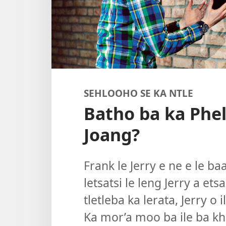
SEHLOOHO SE KA NTLE
Batho ba ka Phe
Joang?
Frank le Jerry e ne e le ba
letsatsi le leng Jerry a et
tletleba ka lerata, Jerry o 
Ka mor’a moo ba ile ba kh