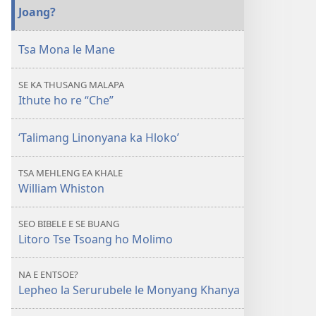
Batho
Joang?
ba
ka
Tsa Mona le Mane
Phelisana
ka
SE KA THUSANG MALAPA
Khotso
Ithute ho re “Che”
Joang?
‘Talimang Linonyana ka Hloko’
TSA MEHLENG EA KHALE
William Whiston
SEO BIBELE E SE BUANG
Litoro Tse Tsoang ho Molimo
NA E ENTSOE?
Lepheo la Serurubele le Monyang Khanya