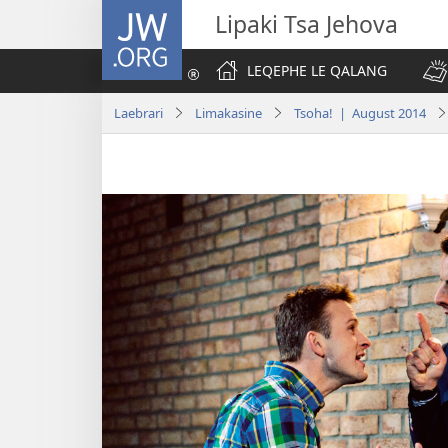
JW.ORG
Lipaki Tsa Jehova
LEQEPHE LE QALANG
Laebrari
Limakasine
Tsoha! | August 2014