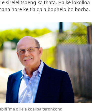
e sirelelitsoeng ka thata. Ha ke lokolloa
 nahana hore ke tla qala bophelo bo bocha.
abifi ’me o ile a koalloa teronkong