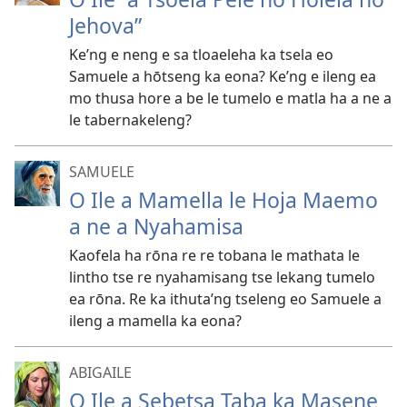
Jehova”
Ke’ng e neng e sa tloaeleha ka tsela eo
Samuele a hōtseng ka eona? Ke’ng e ileng ea
mo thusa hore a be le tumelo e matla ha a ne a
le tabernakeleng?
SAMUELE
O Ile a Mamella le Hoja Maemo
a ne a Nyahamisa
Kaofela ha rōna re re tobana le mathata le
lintho tse re nyahamisang tse lekang tumelo
ea rōna. Re ka ithuta’ng tseleng eo Samuele a
ileng a mamella ka eona?
ABIGAILE
O Ile a Sebetsa Taba ka Masene