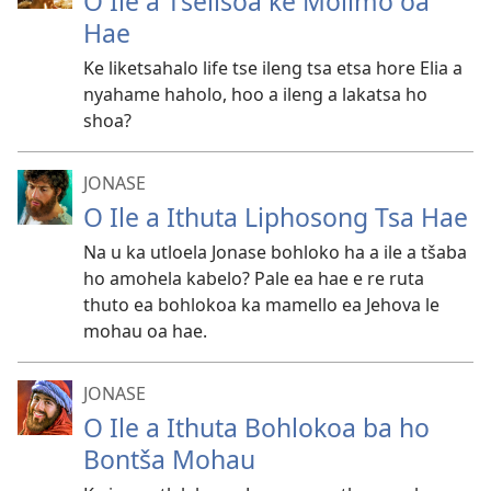
O Ile a Tšelisoa ke Molimo oa
Hae
Ke liketsahalo life tse ileng tsa etsa hore Elia a
nyahame haholo, hoo a ileng a lakatsa ho
shoa?
JONASE
O Ile a Ithuta Liphosong Tsa Hae
Na u ka utloela Jonase bohloko ha a ile a tšaba
ho amohela kabelo? Pale ea hae e re ruta
thuto ea bohlokoa ka mamello ea Jehova le
mohau oa hae.
JONASE
O Ile a Ithuta Bohlokoa ba ho
Bontša Mohau