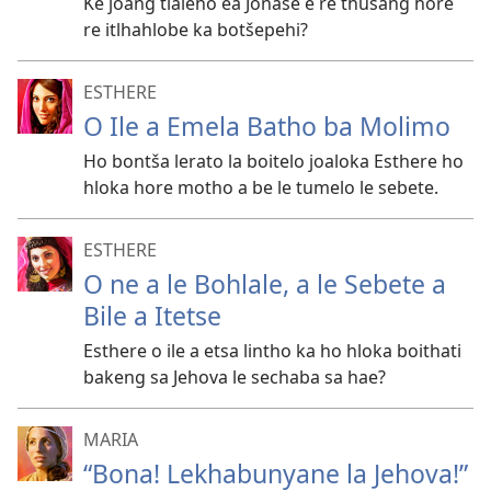
Ke joang tlaleho ea Jonase e re thusang hore
re itlhahlobe ka botšepehi?
ESTHERE
O Ile a Emela Batho ba Molimo
Ho bontša lerato la boitelo joaloka Esthere ho
hloka hore motho a be le tumelo le sebete.
ESTHERE
O ne a le Bohlale, a le Sebete a
Bile a Itetse
Esthere o ile a etsa lintho ka ho hloka boithati
bakeng sa Jehova le sechaba sa hae?
MARIA
“Bona! Lekhabunyane la Jehova!”