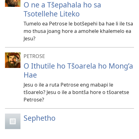
O ne a Tšepahala ho sa
Tsotellehe Liteko
Tumelo ea Petrose le botšepehi ba hae li ile tsa
mo thusa joang hore a amohele khalemelo ea
Jesu?
PETROSE
O Ithutile ho Tšoarela ho Mong’a
Hae
Jesu o ile a ruta Petrose eng mabapi le
tšoarelo? Jesu o ile a bontša hore o tšoaretse
Petrose?
Sephetho