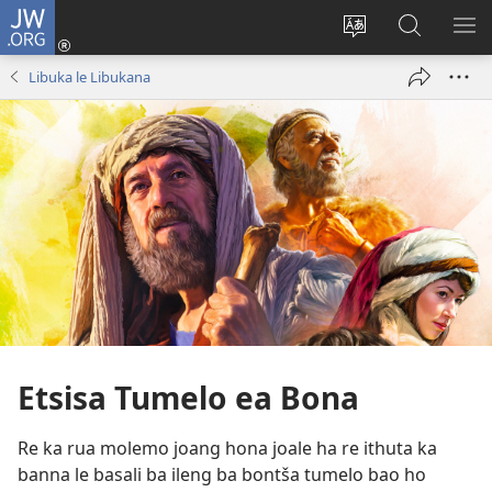
JW.ORG
Kena
(opens
Fetola
Batla
HL
new
puo
JW.ORG/S
ME
Libuka le Libukana
window)
Etsisa Tumelo ea Bona
Re ka rua molemo joang hona joale ha re ithuta ka
banna le basali ba ileng ba bontša tumelo bao ho