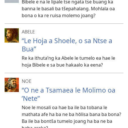
Bibele e na le lipale tse ngata tse buang ka
banna le basali ba tšepahalang. Mohlala oa
bona o ka re ruisa molemo joang?
ABELE
“Le Hoja a Shoele, o sa Ntse a
Bua”
Re ka ithuta’ng ka Abele le tumelo ea hae le
hoja Bibele e sa bue hakaalo ka eena?
NOE
“O ne a Tsamaea le Molimo oa
’Nete”
Noe le mosali oa hae ba ile ba tobana le
mathata afe ha ba ne ba hōlisa bana ba bona?
Ba ile ba bontša tumelo joang ha ba ne ba