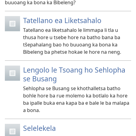
buuoang ka bona ka Bibeleng?
Tatellano ea Liketsahalo
Tatellano ea liketsahalo le limmapa li tla u
thusa hore u tsebe hore na batho bana ba
tšepahalang bao ho buuoang ka bona ka
Bibeleng ba phetse hokae le hore na neng.
Lengolo le Tsoang ho Sehlopha
se Busang
Sehlopha se Busang se khothalletsa batho
bohle hore ba rue molemo ka botlalo ka hore
ba ipalle buka ena kapa ba e bale le ba malapa
a bona.
Selelekela