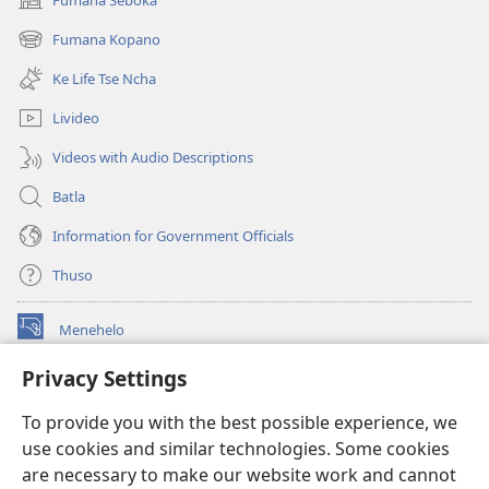
(opens
new
Fumana Kopano
(opens
window)
new
Ke Life Tse Ncha
window)
Livideo
Videos with Audio Descriptions
Batla
Information for Government Officials
Thuso
Menehelo
(opens
new
Privacy Settings
window)
Watchtower ONLINE LIBRARY
(opens
To provide you with the best possible experience, we
new
®
JW Hub
window)
use cookies and similar technologies. Some cookies
(opens
new
are necessary to make our website work and cannot
Lenaneo la
JW Library