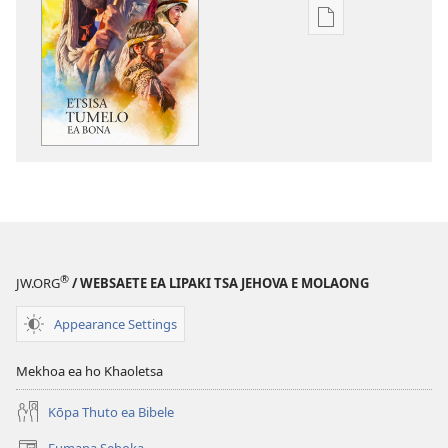
Khetho
ea
ho
kopitsa
lingoliloeng
tse
Inthaneteng
Etsisa
Tumelo
ea
Bona
®
JW.ORG
/ WEBSAETE EA LIPAKI TSA JEHOVA E MOLAONG
Appearance Settings
Mekhoa ea ho Khaoletsa
Kōpa Thuto ea Bibele
Fumana Seboka