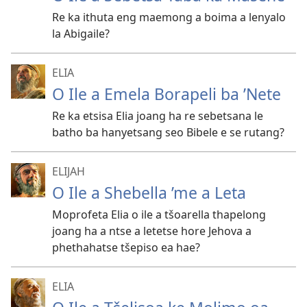
Re ka ithuta eng maemong a boima a lenyalo
la Abigaile?
ELIA
O Ile a Emela Borapeli ba ’Nete
Re ka etsisa Elia joang ha re sebetsana le
batho ba hanyetsang seo Bibele e se rutang?
ELIJAH
O Ile a Shebella ’me a Leta
Moprofeta Elia o ile a tšoarella thapelong
joang ha a ntse a letetse hore Jehova a
phethahatse tšepiso ea hae?
ELIA