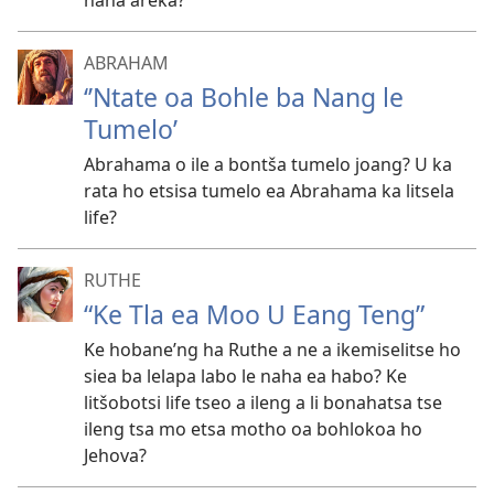
haha areka?
ABRAHAM
‘’Ntate oa Bohle ba Nang le
Tumelo’
Abrahama o ile a bontša tumelo joang? U ka
rata ho etsisa tumelo ea Abrahama ka litsela
life?
RUTHE
“Ke Tla ea Moo U Eang Teng”
Ke hobane’ng ha Ruthe a ne a ikemiselitse ho
siea ba lelapa labo le naha ea habo? Ke
litšobotsi life tseo a ileng a li bonahatsa tse
ileng tsa mo etsa motho oa bohlokoa ho
Jehova?