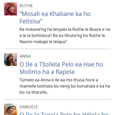
RUTHE
“Mosali ea Khabane ka ho
Fetisisa”
Ke hobane’ng ha lenyalo la Ruthe le Boaze e ne
e le la bohlokoa? Re ka ithuta’ng ho Ruthe le
Naomi mabapi le lelapa?
ANNA
O Ile a Tšollela Pelo ea Hae ho
Molimo ha a Rapela
Tumelo ea Anna e ile ea mo thusa hore a
mamelle bothata bo neng bo bonahala e ka ha
bo na tharollo.
SAMUELE
O Ile “a Tsoela Pele ho Hōlela ho