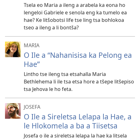
Tsela eo Maria a ileng a arabela ka eona ho
lengeloi Gabriele e senola eng ka tumelo ea
hae? Ke litšobotsi life tse ling tsa bohlokoa
tseo a ileng a li bontša?
MARIA
O Ile a “Nahanisisa ka Pelong ea
Hae”
Lintho tse ileng tsa etsahalla Maria
Bethlehema li ile tsa etsa hore a tšepe litšepiso
tsa Jehova le ho feta.
JOSEFA
O Ile a Sireletsa Lelapa la Hae, a
le Hlokomela a ba a Tiisetsa
Josefa o ile a sireletsa lelapa la hae ka litsela