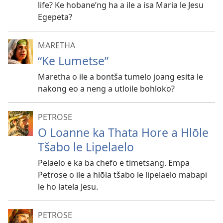
life? Ke hobane’ng ha a ile a isa Maria le Jesu
Egepeta?
MARETHA
“Ke Lumetse”
Maretha o ile a bontša tumelo joang esita le
nakong eo a neng a utloile bohloko?
PETROSE
O Loanne ka Thata Hore a Hlōle
Tšabo le Lipelaelo
Pelaelo e ka ba chefo e timetsang. Empa
Petrose o ile a hlōla tšabo le lipelaelo mabapi
le ho latela Jesu.
PETROSE