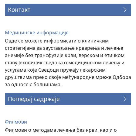
Контакт
Медицинске информације
Овде се можете информисати о клиничким
стратегијама за заустављање крварења и лечење
анемије без трансфузије крви, верском и етичком
ставу Јеховиних сведока о медицинском лечењу и
услугама које Сведоци пружају лекарским
друштвима преко своје међународне мреже Одбора
за односе с болницама.
Погледај садржаје
Филмови
Филмови о методама лечења без крви, као и о