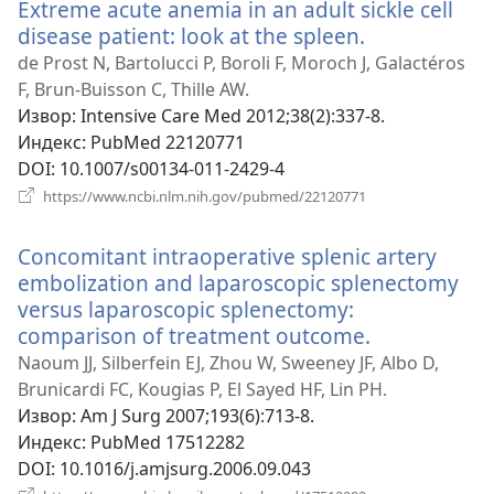
Extreme acute anemia in an adult sickle cell
disease patient: look at the spleen.
(отвара
нови
de Prost N, Bartolucci P, Boroli F, Moroch J, Galactéros
прозор)
F, Brun-Buisson C, Thille AW.
Извор
‎: Intensive Care Med 2012;38(2):337-8.
Индекс
‎: PubMed 22120771
DOI
‎: 10.1007/s00134-011-2429-4
(отвара
https://www.ncbi.nlm.nih.gov/pubmed/22120771
нови
прозор)
Concomitant intraoperative splenic artery
embolization and laparoscopic splenectomy
versus laparoscopic splenectomy:
comparison of treatment outcome.
(отвара
нови
Naoum JJ, Silberfein EJ, Zhou W, Sweeney JF, Albo D,
прозор)
Brunicardi FC, Kougias P, El Sayed HF, Lin PH.
Извор
‎: Am J Surg 2007;193(6):713-8.
Индекс
‎: PubMed 17512282
DOI
‎: 10.1016/j.amjsurg.2006.09.043
(отвара