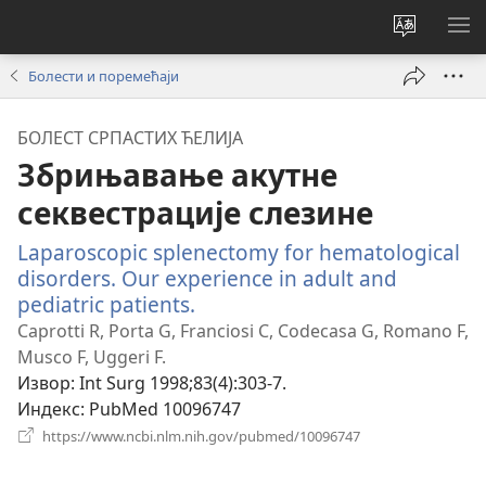
Промени
ПР
језик
МЕ
Болести и поремећаји
сајта
БОЛЕСТ СРПАСТИХ ЋЕЛИЈА
Збрињавање акутне
секвестрације слезине
Laparoscopic splenectomy for hematological
disorders. Our experience in adult and
pediatric patients.
(отвара
нови
Caprotti R, Porta G, Franciosi C, Codecasa G, Romano F,
прозор)
Musco F, Uggeri F.
Извор
‎: Int Surg 1998;83(4):303-7.
Индекс
‎: PubMed 10096747
(отвара
https://www.ncbi.nlm.nih.gov/pubmed/10096747
нови
прозор)