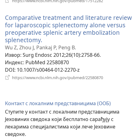
https://www.ncbi.nlm.nih.gov/pubmed/17512282
нови
прозор)
Comparative treatment and literature review
for laparoscopic splenectomy alone versus
preoperative splenic artery embolization
splenectomy.
(отвара
нови
Wu Z, Zhou J, Pankaj P, Peng B.
прозор)
Извор
‎: Surg Endosc 2012;26(10):2758-66.
Индекс
‎: PubMed 22580870
DOI
‎: 10.1007/s00464-012-2270-z
(отвара
https://www.ncbi.nlm.nih.gov/pubmed/22580870
нови
прозор)
Контакт с локалним представницима (ООБ)
Ступите у контакт с локалним представницима
Јеховиних сведока који бесплатно сарађују с
лекарима специјалистима који лече Јеховине
сведоке.