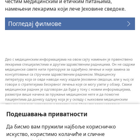
честим медицинским и етичким питањима,
намењени лекарима који лече Јеховине сведоке.
Погледај филмове
Део с медицинским информацијама на овом сајту намењен је првенствено
лекарима специјалистима и другим здравственим радницима. Он не садржи
медицинске савете нити препоруке за одређено лечење и није замена за
консултовање са стручним здравственим радником. Медицинску
литературу која се овде наводи нису издали Јеховини сведоци, али у њој се
говори о стратегијама бескрвног лечења које се могу узети у обзир. Сваки
медицински радник је одговоран да буде у току с новим информацијама,
размотри више начина за пружање медицинске неге и да помогне
пацијентима да донесу одлуку која је у складу с њиховим медицинским
стањем, жељама, мерилима и веровањима. Нису све овде наведене
стратегије примењиве и прихватљиве за све пацијенте.
Подешавања приватности
За пацијенте: Увек се консултујте с вашим лекаром или другим
квалификованим здравственим радником у вези с вашим медицинским
Да бисмо вам пружили најбоље корисничко
стањем и лечењем. Ако сматрате да имате здравствених проблема,
обратите се лекару.
искуство, користимо колачиће и сличне