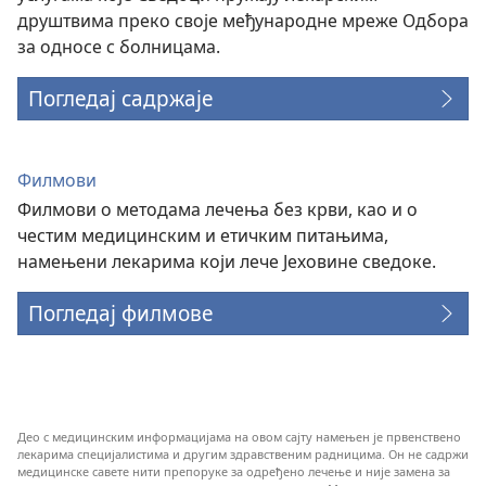
друштвима преко своје међународне мреже Одбора
за односе с болницама.
Погледај садржаје
Филмови
Филмови о методама лечења без крви, као и о
честим медицинским и етичким питањима,
намењени лекарима који лече Јеховине сведоке.
Погледај филмове
Део с медицинским информацијама на овом сајту намењен је првенствено
лекарима специјалистима и другим здравственим радницима. Он не садржи
медицинске савете нити препоруке за одређено лечење и није замена за