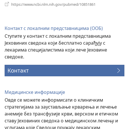
(отвара
https://www.ncbi.nlm.nih.gov/pubmed/10851861
нови
прозор)
Контакт с локалним представницима (ООБ)
Ступите у контакт с локалним представницима
Јеховиних сведока који бесплатно сарађују с
лекарима специјалистима који лече Јеховине
сведоке.
Контакт
Медицинске информације
Овде се можете информисати о клиничким
стратегијама за заустављање крварења и лечење
анемије без трансфузије крви, верском и етичком
ставу Јеховиних сведока о медицинском лечењу и
услугама које Сведоци пружају лекарским