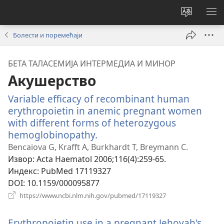
Промени
ПР
језик
МЕ
Болести и поремећаји
сајта
БЕТА ТАЛАСЕМИЈА ИНТЕРМЕДИА И МИНОР
Акушерство
Variable efficacy of recombinant human
erythropoietin in anemic pregnant women
with different forms of heterozygous
hemoglobinopathy.
(отвара
нови
Bencaiova G, Krafft A, Burkhardt T, Breymann C.
прозор)
Извор
‎: Acta Haematol 2006;116(4):259-65.
Индекс
‎: PubMed 17119327
DOI
‎: 10.1159/000095877
(отвара
https://www.ncbi.nlm.nih.gov/pubmed/17119327
нови
прозор)
Erythropoietin use in a pregnant Jehovah's