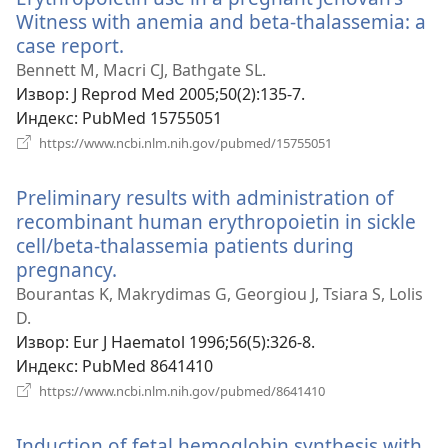
Witness with anemia and beta-thalassemia: a
case report.
(отвара
нови
Bennett M, Macri CJ, Bathgate SL.
прозор)
Извор
‎: J Reprod Med 2005;50(2):135-7.
Индекс
‎: PubMed 15755051
(отвара
https://www.ncbi.nlm.nih.gov/pubmed/15755051
нови
прозор)
Preliminary results with administration of
recombinant human erythropoietin in sickle
cell/beta-thalassemia patients during
pregnancy.
(отвара
нови
Bourantas K, Makrydimas G, Georgiou J, Tsiara S, Lolis
прозор)
D.
Извор
‎: Eur J Haematol 1996;56(5):326-8.
Индекс
‎: PubMed 8641410
(отвара
https://www.ncbi.nlm.nih.gov/pubmed/8641410
нови
прозор)
Induction of fetal hemoglobin synthesis with