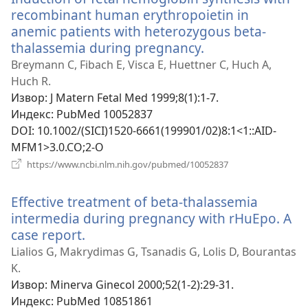
recombinant human erythropoietin in
anemic patients with heterozygous beta-
thalassemia during pregnancy.
(отвара
нови
Breymann C, Fibach E, Visca E, Huettner C, Huch A,
прозор)
Huch R.
Извор
‎: J Matern Fetal Med 1999;8(1):1-7.
Индекс
‎: PubMed 10052837
DOI
‎: 10.1002/(SICI)1520-6661(199901/02)8:1<1::AID-
MFM1>3.0.CO;2-O
(отвара
https://www.ncbi.nlm.nih.gov/pubmed/10052837
нови
прозор)
Effective treatment of beta-thalassemia
intermedia during pregnancy with rHuEpo. A
case report.
(отвара
нови
Lialios G, Makrydimas G, Tsanadis G, Lolis D, Bourantas
прозор)
K.
Извор
‎: Minerva Ginecol 2000;52(1-2):29-31.
Индекс
‎: PubMed 10851861