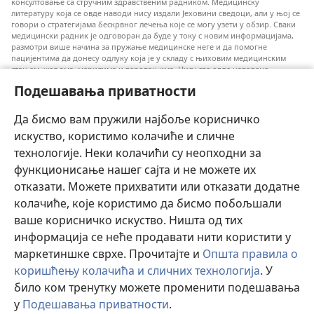
консултовање са стручним здравственим радником. Медицинску
литературу која се овде наводи нису издали Јеховини сведоци, али у њој се
говори о стратегијама бескрвног лечења које се могу узети у обзир. Сваки
медицински радник је одговоран да буде у току с новим информацијама,
размотри више начина за пружање медицинске неге и да помогне
пацијентима да донесу одлуку која је у складу с њиховим медицинским
стањем, жељама, мерилима и веровањима. Нису све овде наведене
стратегије примењиве и прихватљиве за све пацијенте.
Подешавања приватности
За пацијенте: Увек се консултујте с вашим лекаром или другим
квалификованим здравственим радником у вези с вашим медицинским
Да бисмо вам пружили најбоље корисничко
стањем и лечењем. Ако сматрате да имате здравствених проблема,
обратите се лекару.
искуство, користимо колачиће и сличне
технологије. Неки колачићи су неопходни за
Коришћење овог веб-сајта прописано је правилима коришћења.
функционисање нашег сајта и не можете их
отказати. Можете прихватити или отказати додатне
колачиће, које користимо да бисмо побољшали
ваше корисничко искуство. Ништа од тих
Подешавање изгледа
информација се неће продавати нити користити у
маркетиншке сврхе. Прочитајте и
Општа правила о
коришћењу колачића и сличних технологија
. У
било ком тренутку можете променити подешавања
Copyright
© 2026 Watch Tower Bible and Tract Society of Pennsylvania.
ПРАВИЛА КОРИШЋЕЊА
|
ПРИВАТНОСТ
|
ПОДЕШАВАЊЕ
у
Подешавања приватности
.
ПРИВАТНОСТИ