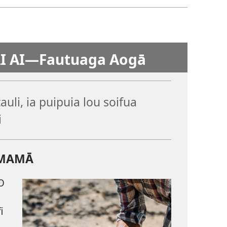
I AI​—Fautuaga Aogā
auli, ia puipuia lou soifua
i
UMAMĀ
O
i