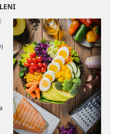
LENI
E
9
)
na