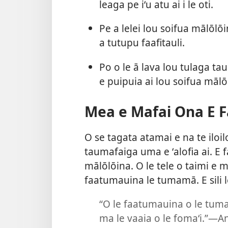
leaga pe iʻu atu ai i le oti.
Pe a lelei lou soifua mālōlōin
a tutupu faafitauli.
Po o le ā lava lou tulaga ta
e puipuia ai lou soifua mālō
Mea e Mafai Ona E Fa
O se tagata atamai e na te iloil
taumafaiga uma e ʻalofia ai. E f
mālōlōina. O le tele o taimi e ma
faatumauina le tumamā. E sili le
“O le faatumauina o le tumam
ma le vaaia o le fomaʻi.”​—A