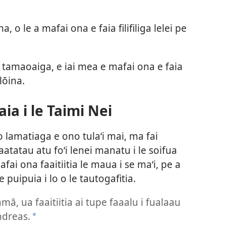
a, o le a mafai ona e faia filifiliga lelei pe
u tamaoaiga, e iai mea e mafai ona e faia
lōina.
ia i le Taimi Nei
o lamatiaga e ono tulaʻi mai, ma fai
aatatau atu foʻi lenei manatu i le soifua
fai ona faaitiitia le maua i se maʻi, pe a
 puipuia i lo o le tautogafitia.
ā, ua faaitiitia ai tupe faaalu i fualaau
ndreas.
a