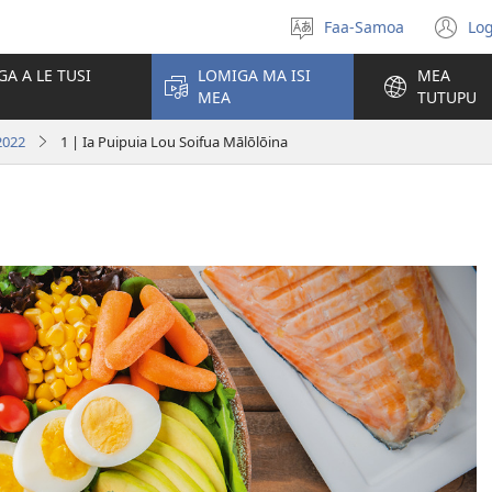
Faa-Samoa
Log
Filifili
(t
le
se
GA A LE TUSI
LOMIGA MA ISI
MEA
gagana
isi
MEA
TUTUPU
po
2022
1 | Ia Puipuia Lou Soifua Mālōlōina