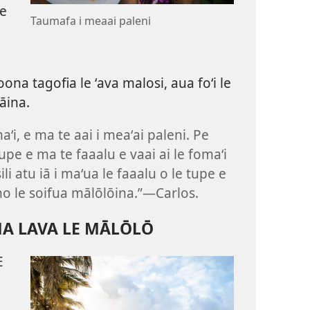
 e
Taumafa i meaai paleni
ona tagofia le ʻava malosi, aua foʻi le
āina.
maʻi, e ma te aai i meaʻai paleni. Pe
i tupe e ma te faaalu e vaai ai le fomaʻi
li atu iā i maʻua le faaalu o le tupe e
mo le soifua mālōlōina.”​—Carlos.
A LAVA LE MĀLŌLŌ
E