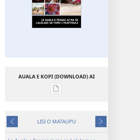
AUALA E KOPI (DOWNLOAD) AI
Vaega
e
kopi
ai
LISI O MATAUPU
se
Mataupu
Mataupu
lomiga
ua
e
ALA