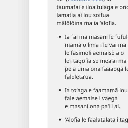
taumafai e iloa tulaga e on
lamatia ai lou soifua
mālōlōina ma ia ʻalofia.
Ia fai ma masani le fufu
mamā o lima i le vai ma
le fasimoli aemaise a o
leʻi tagofia se meaʻai ma
pe a uma ona faaaogā l
falelētaʻua.
Ia toʻaga e faamamā lou
fale aemaise i vaega
e masani ona paʻi i ai.
ʻAlofia le faalatalata i t