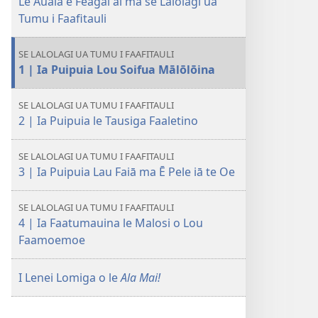
mavae
sosoo
Le Auala e Feagai ai ma se Lalolagi ua
MAI!
Tumu i Faafitauli
Le
Auala
SE LALOLAGI UA TUMU I FAAFITAULI
e
1 | Ia Puipuia Lou Soifua Mālōlōina
Feagai
ai
SE LALOLAGI UA TUMU I FAAFITAULI
ma
2 | Ia Puipuia le Tausiga Faaletino
se
Lalolagi
SE LALOLAGI UA TUMU I FAAFITAULI
ua
3 | Ia Puipuia Lau Faiā ma Ē Pele iā te Oe
Tumu
i
SE LALOLAGI UA TUMU I FAAFITAULI
Faafitauli
4 | Ia Faatumauina le Malosi o Lou
Faamoemoe
I Lenei Lomiga o le
Ala Mai!