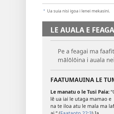
Ua suia nisi igoa i lenei mekasini.
a
LE AUALA E FEAGA
Pe a feagai ma faafit
mālōlōina i auala ne
FAATUMAUINA LE T
Le manatu o le Tusi Paia:
“
lē ua iai le utaga mamao e
na te iloa atu le mala ma laf
ai.” (
Faataoto 22:3
) Ia