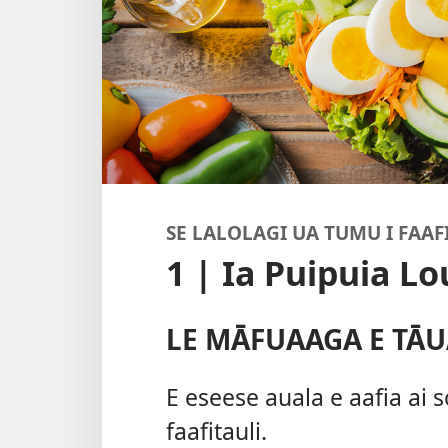
SE LALOLAGI UA TUMU I FAAF
1 | Ia Puipuia L
LE MĀFUAAGA E TĀU
E eseese auala e aafia ai 
faafitauli.