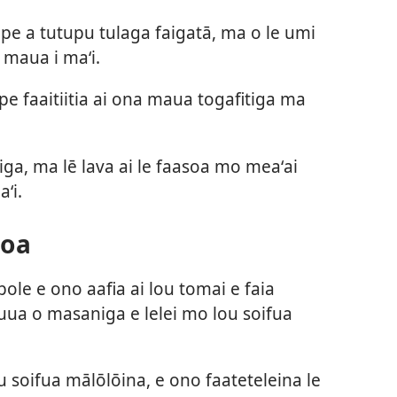
 pe a tutupu tulaga faigatā, ma o le umi
 maua i maʻi.
pe faaitiitia ai ona maua togafitiga ma
iga, ma lē lava ai le faasoa mo meaʻai
ʻi.
loa
ole e ono aafia ai lou tomai e faia
i le tuua o masaniga e lelei mo lou soifua
tau soifua mālōlōina, e ono faateteleina le