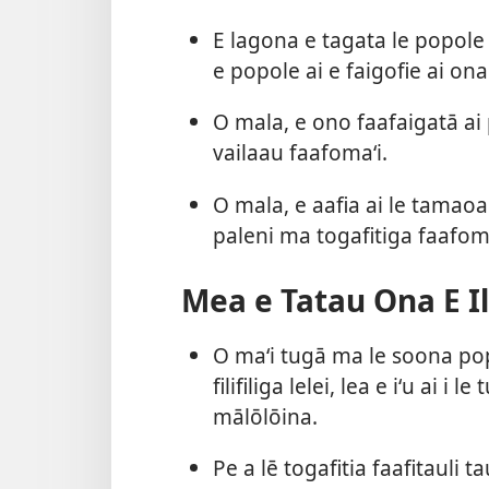
E lagona e tagata le popole
e popole ai e faigofie ai ona
O mala, e ono faafaigatā ai 
vailaau faafomaʻi.
O mala, e aafia ai le tamaoa
paleni ma togafitiga faafoma
Mea e Tatau Ona E I
O maʻi tugā ma le soona pop
filifiliga lelei, lea e iʻu ai 
mālōlōina.
Pe a lē togafitia faafitauli 