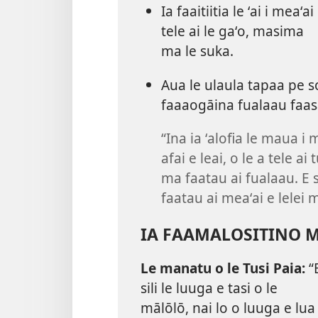
Ia faaitiitia le ʻai i meaʻai
tele ai le gaʻo, masima
ma le suka.
Aua le ulaula tapaa pe so
faaaogāina fualaau faas
“Ina ia ʻalofia le maua i 
afai e leai, o le a tele a
ma faatau ai fualaau. E si
faatau ai meaʻai e lelei 
IA FAAMALOSITINO M
Le manatu o le Tusi Paia:
“
sili le luuga e tasi o le
mālōlō, nai lo o luuga e lua