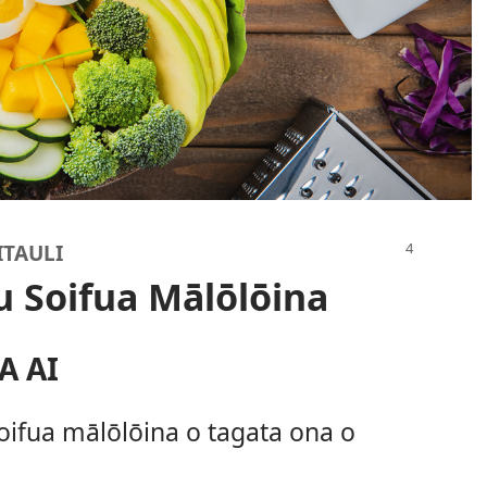
ITAULI
ou Soifua Mālōlōina
A AI
soifua mālōlōina o tagata ona o