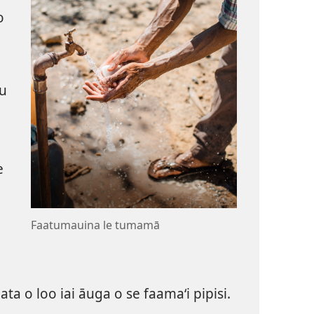
o
lu
e
Faatumauina le tumamā
agata o loo iai āuga o se faamaʻi pipisi.