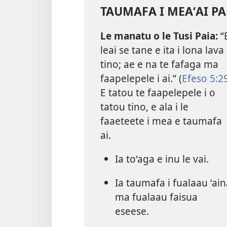
TAUMAFA I MEAʻAI PA
Le manatu o le Tusi Paia:
“
leai se tane e ita i lona lava
tino; ae e na te fafaga ma
faapelepele i ai.” (
Efeso 5:2
E tatou te faapelepele i o
tatou tino, e ala i le
faaeteete i mea e taumafa
ai.
Ia toʻaga e inu le vai.
Ia taumafa i fualaau ʻai
ma fualaau faisua
eseese.