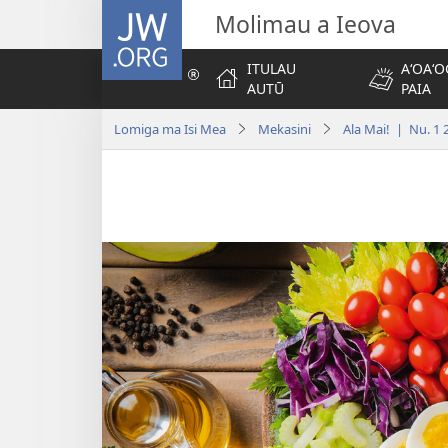
JW.ORG
Molimau a Ieova
ITULAU
AʻOAʻO
AUTŪ
PAIA
Lomiga ma Isi Mea
Mekasini
Ala Mai! | Nu. 1 