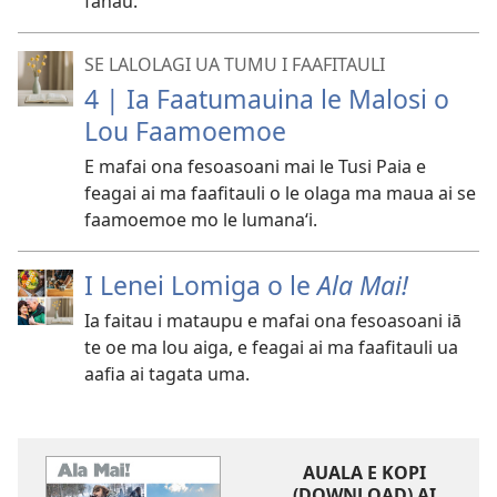
fanau.
SE LALOLAGI UA TUMU I FAAFITAULI
4 | Ia Faatumauina le Malosi o
Lou Faamoemoe
E mafai ona fesoasoani mai le Tusi Paia e
feagai ai ma faafitauli o le olaga ma maua ai se
faamoemoe mo le lumanaʻi.
I Lenei Lomiga o le
Ala Mai!
Ia faitau i mataupu e mafai ona fesoasoani iā
te oe ma lou aiga, e feagai ai ma faafitauli ua
aafia ai tagata uma.
AUALA E KOPI
(DOWNLOAD) AI