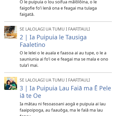
O le puipuia o lou soifua mālōlōina, o le
faigofie foʻi lenā ona e feagai ma tulaga
faigatā.
SE LALOLAGI UA TUMU I FAAFITAULI
2 | Ia Puipuia le Tausiga
Faaletino
O le lelei o le auala e faasoa ai au tupe, o le a
sauniunia ai foʻi oe e feagai ma se mala e ono
tulaʻi mai.
SE LALOLAGI UA TUMU I FAAFITAULI
3 | Ia Puipuia Lau Faiā ma Ē Pele
iā te Oe
Ia mātau ni fesoasoani aogā e puipuia ai lau
faaipoipoga, au faauōga, ma le faiā ma lau