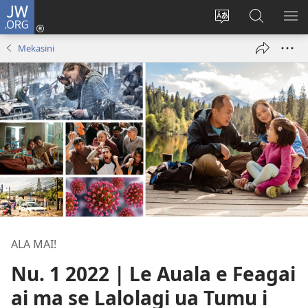
JW.ORG
Log
In
Sui
Suʻe
SH
(tatala
le
i
ME
Mekasini
se
gagana
le
isi
o
JW.ORG
polokalame)
le
upega
tafaʻilagi
ALA MAI!
Nu. 1 2022 | Le Auala e Feagai
ai ma se Lalolagi ua Tumu i