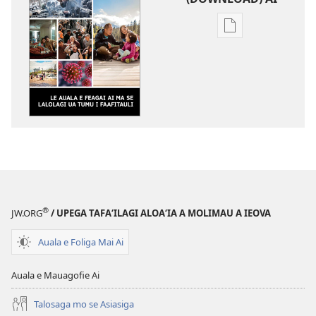
Vaega
e
kopi
ai
se
lomiga
ALA
MAI!
Le
Auala
e
®
JW.ORG
/ UPEGA TAFA‘ILAGI ALOA‘IA A MOLIMAU A IEOVA
Feagai
ai
Auala e Foliga Mai Ai
ma
se
Auala e Mauagofie Ai
Lalolagi
ua
Talosaga mo se Asiasiga