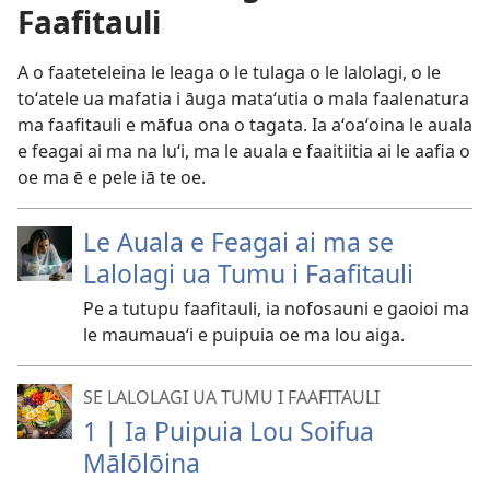
Faafitauli
A o faateteleina le leaga o le tulaga o le lalolagi, o le
toʻatele ua mafatia i āuga mataʻutia o mala faalenatura
ma faafitauli e māfua ona o tagata. Ia aʻoaʻoina le auala
e feagai ai ma na luʻi, ma le auala e faaitiitia ai le aafia o
oe ma ē e pele iā te oe.
Le Auala e Feagai ai ma se
Lalolagi ua Tumu i Faafitauli
Pe a tutupu faafitauli, ia nofosauni e gaoioi ma
le maumauaʻi e puipuia oe ma lou aiga.
SE LALOLAGI UA TUMU I FAAFITAULI
1 | Ia Puipuia Lou Soifua
Mālōlōina