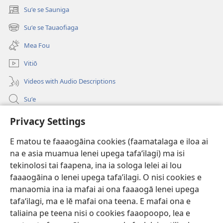
Tumu
Suʻe se Sauniga
(tatala
i
se
Faafitauli
Suʻe se Tauaofiaga
(tatala
isi
se
polokalame)
Mea Fou
isi
polokalame)
Vitiō
Videos with Audio Descriptions
Suʻe
Faamatalaga mo Ofisa o le Malo
Privacy Settings
Fesoasoani
E matou te faaaogāina cookies (faamatalaga e iloa ai
na e asia muamua lenei upega tafaʻilagi) ma isi
Foa'i Tauofo
(tatala
tekinolosi tai faapena, ina ia sologa lelei ai lou
se
faaaogāina o lenei upega tafa’ilagi. O nisi cookies e
isi
Lomiga Faale-Tusi Paia I LE INITANETI™
manaomia ina ia mafai ai ona faaaogā lenei upega
(tatala
polokalame)
tafaʻilagi, ma e lē mafai ona teena. E mafai ona e
se
®
JW Hub
isi
taliaina pe teena nisi o cookies faaopoopo, lea e
(tatala
polokalame)