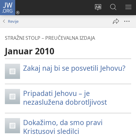
JW.ORG
Prijava
(odpre
Spremeni
Iskanje
PO
novo
jezik
po
ME
Revije
okno)
spletnega
JW.ORG
mesta
STRAŽNI STOLP – PREUČEVALNA IZDAJA
Januar 2010
Zakaj naj bi se posvetili Jehovu?
Pripadati Jehovu – je
nezaslužena dobrotljivost
Dokažimo, da smo pravi
Kristusovi sledilci