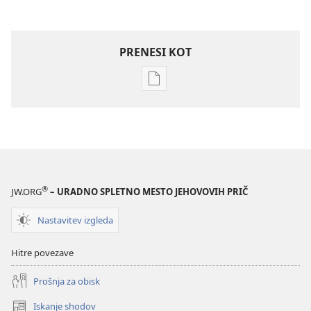
PRENESI KOT
Možnosti
prenosa
za
publikacije
STRAŽNI
STOLP
–
®
JW.ORG
– URADNO SPLETNO MESTO JEHOVOVIH PRIČ
PREUČEVALNA
IZDAJA
Nastavitev izgleda
Januar 2010
Hitre povezave
Prošnja za obisk
Iskanje shodov