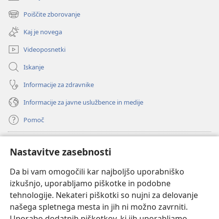
(odpre
novo
Poiščite zborovanje
(odpre
okno)
novo
Kaj je novega
okno)
Videoposnetki
Iskanje
Informacije za zdravnike
Informacije za javne uslužbence in medije
Pomoč
Doniranje
(odpre
Nastavitve zasebnosti
novo
okno)
Da bi vam omogočili kar najboljšo uporabniško
Watchtowerjeva SPLETNA KNJIŽNICA™
(odpre
izkušnjo, uporabljamo piškotke in podobne
novo
®
JW Hub
tehnologije. Nekateri piškotki so nujni za delovanje
okno)
(odpre
našega spletnega mesta in jih ni možno zavrniti.
novo
®
JW Library
okno)
Uporabo dodatnih piškotkov, ki jih uporabljamo