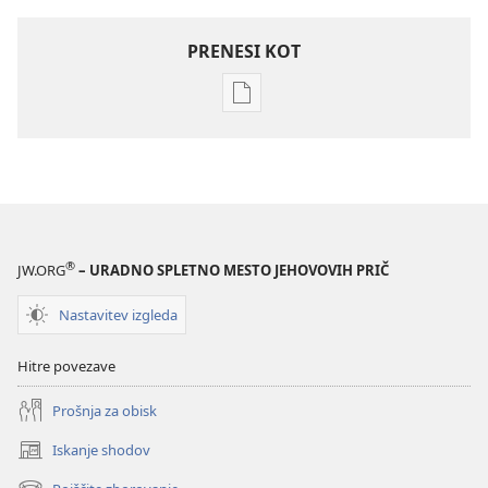
PRENESI KOT
Možnosti
prenosa
za
publikacije
PREBUDITE
SE!
Avgust 2007
®
JW.ORG
– URADNO SPLETNO MESTO JEHOVOVIH PRIČ
Nastavitev izgleda
Hitre povezave
Prošnja za obisk
Iskanje shodov
(odpre
novo