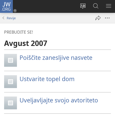
JW.ORG
Prijava
(odpre
Spremeni
Iskanje
PO
novo
jezik
po
ME
Revije
okno)
spletnega
JW.ORG
mesta
PREBUDITE SE!
Avgust 2007
Poiščite zanesljive nasvete
Ustvarite topel dom
Uveljavljajte svojo avtoriteto