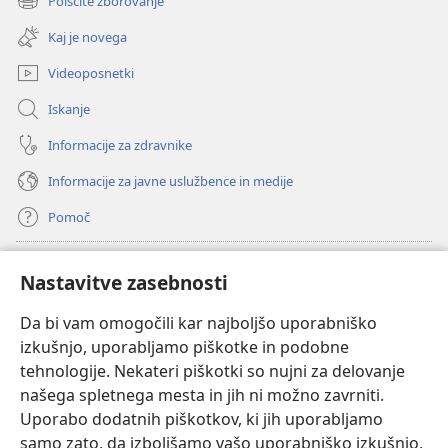
Poiščite zborovanje
(odpre
okno)
novo
Kaj je novega
okno)
Videoposnetki
Iskanje
Informacije za zdravnike
Informacije za javne uslužbence in medije
Pomoč
Doniranje
(odpre
Nastavitve zasebnosti
novo
okno)
Da bi vam omogočili kar najboljšo uporabniško
Watchtowerjeva SPLETNA KNJIŽNICA™
(odpre
izkušnjo, uporabljamo piškotke in podobne
novo
®
JW Hub
tehnologije. Nekateri piškotki so nujni za delovanje
okno)
(odpre
našega spletnega mesta in jih ni možno zavrniti.
novo
®
JW Library
okno)
Uporabo dodatnih piškotkov, ki jih uporabljamo
samo zato, da izboljšamo vašo uporabniško izkušnjo,