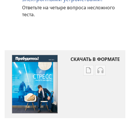
Ответьте на четыре вопроса несложного
теста.
СКАЧАТЬ В ФОРМАТЕ
Варианты
Варианты
загрузки
загрузки
публикации
аудиозаписи
ПРОБУДИТЕСЬ!
ПРОБУДИТЕС
Стресс.
Стресс.
Как
Как
его
его
обуздать?
обуздать?