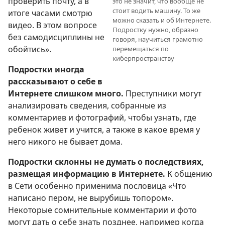
проверить почту, а в
это не значит, что вообще не
стоит водить машину. То же
итоге часами смотрю
можно сказать и об Интернете.
видео. В этом вопросе
Подростку нужно, образно
без самодисциплины не
говоря, научиться грамотно
обойтись».
перемещаться по
киберпространству
Подростки иногда
рассказывают о себе в
Интернете слишком много.
Преступники могут
анализировать сведения, собранные из
комментариев и фотографий, чтобы узнать, где
ребенок живет и учится, а также в какое время у
него никого не бывает дома.
Подростки склонны не думать о последствиях,
размещая информацию в Интернете.
К общению
в Сети особенно применима пословица «Что
написано пером, не вырубишь топором».
Некоторые сомнительные комментарии и фото
могут дать о себе знать позднее, например когда