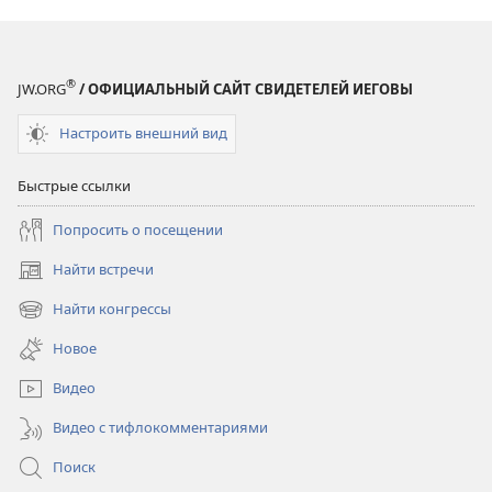
®
JW.ORG
/ ОФИЦИАЛЬНЫЙ САЙТ СВИДЕТЕЛЕЙ ИЕГОВЫ
Настроить внешний вид
Быстрые ссылки
Попросить о посещении
Найти встречи
(открывается
в
Найти конгрессы
(открывается
новом
в
окне)
Новое
новом
окне)
Видео
Видео с тифлокомментариями
Поиск