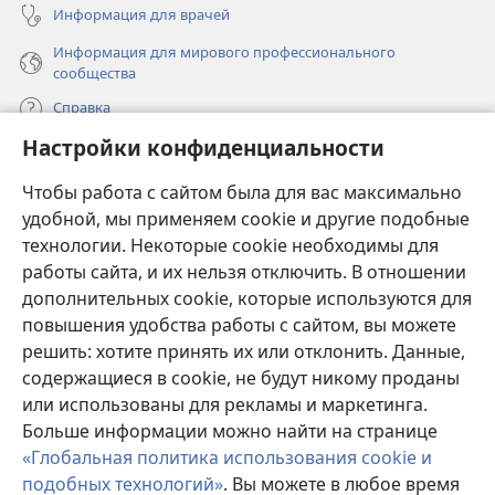
Информация для врачей
Информация для мирового профессионального
сообщества
Справка
Настройки конфиденциальности
Пожертвования
(открывается
Чтобы работа с сайтом была для вас максимально
в
новом
удобной, мы применяем cookie и другие подобные
ОНЛАЙН-БИБЛИОТЕКА Сторожевой башни
(открывается
окне)
технологии. Некоторые cookie необходимы для
в
работы сайта, и их нельзя отключить. В отношении
®
JW Hub
новом
(открывается
дополнительных cookie, которые используются для
окне)
в
®
повышения удобства работы с сайтом, вы можете
JW Library
новом
окне)
решить: хотите принять их или отклонить. Данные,
Watchtower Library
содержащиеся в cookie, не будут никому проданы
или использованы для рекламы и маркетинга.
Больше информации можно найти на странице
«Глобальная политика использования cookie и
подобных технологий»
. Вы можете в любое время
Copyright
© 2026 Watch Tower Bible and Tract Society of Pennsylvania.