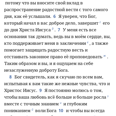
потому что вы вносите свой вклад в
распространение радостной вести с того самого
6
дня, как её услышали.
Я уверен, что Бог,
г
который начал в вас доброе дело, завершит
его
д
7
до дня Христа Иисуса
.
У меня есть все
основания так думать, ведь вы в моём сердце, вы,
е
кто поддерживает меня в заключении
, а также
помогает защищать радостную весть и
ж
отстаивать законное право её проповедовать
.
Таким образом и вы, и я ощущаем на себе
незаслуженную доброту Бога.
8
Бог свидетель, как я скучаю по всем вам,
испытывая к вам такие же нежные чувства, что и
9
Христос Иисус.
Я постоянно молюсь о том,
з
чтобы ваша любовь всё больше и больше росла
и
вместе с точным знанием
и глубоким
й
10
пониманием
воли Бога
и чтобы вы всегда