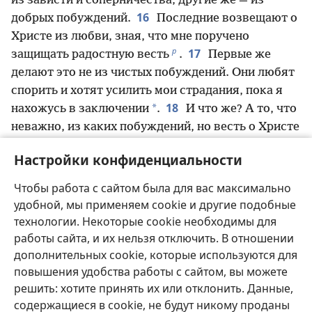
из зависти и соперничества, другие же — из
16
добрых побуждений.
Последние возвещают о
Христе из любви, зная, что мне поручено
р
17
защищать радостную весть
.
Первые же
делают это не из чистых побуждений. Они любят
спорить и хотят усилить мои страдания, пока я
18
*
нахожусь в заключении
.
И что же? А то, что
неважно, из каких побуждений, но весть о Христе
возвещают, и это меня радует. И я не перестану
Настройки конфиденциальности
19
радоваться,
так как знаю, что благодаря
этому, а также благодаря вашим горячим
Чтобы работа с сайтом была для вас максимально
с
т
молитвам
и поддержке духа Иисуса Христа
я
удобной, мы применяем cookie и другие подобные
20
буду спасён.
Я очень жду и надеюсь, что мне
технологии. Некоторые cookie необходимы для
нечего будет стыдиться и что я смогу и дальше
работы сайта, и их нельзя отключить. В отношении
смело говорить и тем самым прославлять Христа
дополнительных cookie, которые используются для
повышения удобства работы с сайтом, вы можете
*
, как я делал это всегда. И я буду прославлять
решить: хотите принять их или отклонить. Данные,
у
его, живу я или умру
.
содержащиеся в cookie, не будут никому проданы
ф
21
Если я живу, то живу для Христа
, и, если