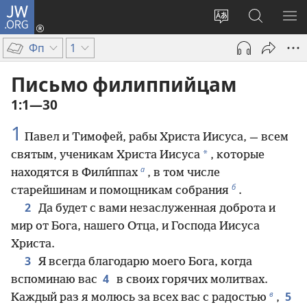
JW.ORG
Войти
(открывается
Изменить
Поиск
ПО
в
язык
по
М
Фп
1
новом
сайта
jw.org
окне)
Письмо филиппийцам
1:1—30
1
Павел и Тимофей, рабы Христа Иисуса, — всем
*
святым, ученикам Христа Иисуса
, которые
а
находятся в Фили́ппах
, в том числе
б
старейшинам и помощникам собрания
.
2
Да будет с вами незаслуженная доброта и
мир от Бога, нашего Отца, и Господа Иисуса
Христа.
3
Я всегда благодарю моего Бога, когда
4
вспоминаю вас
в своих горячих молитвах.
в
5
Каждый раз я молюсь за всех вас с радостью
,