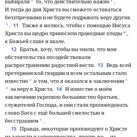
к
*
выбирали
то, что действительно важно
.
И тогда до дня Христа вы сможете оставаться
безупречными и не будете подрывать веру других
л
11
.
Также я молюсь, чтобы с помощью Иисуса
м
Христа вы щедро приносили праведные плоды
,
к Божьей славе и хвале.
12
Братья, хочу, чтобы вы знали, что мои
обстоятельства посодействовали
13
распространению радостной вести.
Ведь всей
преторианской гвардии и всем остальным стало
н
*
известно
о том, что я оказался в заключении
о
14
за веру в Христа.
И известие о моём
заключении укрепило большинство братьев,
служителей Господа, и они стали проповедовать
слово Бога с ещё большей смелостью и
п
бесстрашием
.
15
Правда, некоторые проповедуют о Христе