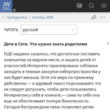
JW.ORG
Войти
(открывается
Изменить
Поиск
ПО
в
язык
по
М
Пробудитесь! | Октябрь 2008
новом
сайта
jw.org
окне)
ЧИТАТЬ
Дети в Сети. Что нужно знать родителям
ЕЩЕ недавно казалось, что достаточно поставить
компьютер на видном месте, и защита детей от
опасностей Интернета гарантирована: соблазна
заходить в темные закоулки киберпространства у
них будет меньше. Хотя эта мера по-прежнему
действенна — а здравый смысл подсказывает, что
не следует допускать, чтобы дети пользовались
Интернетом у себя в комнате,— сама по себе она
еще не обеспечивает полную безопасность.
Сегодня беспроводная связь позволяет детям