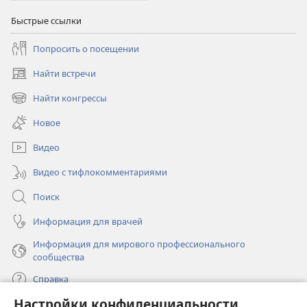
Быстрые ссылки
Попросить о посещении
Найти встречи
(открывается
в
Найти конгрессы
(открывается
новом
в
окне)
Новое
новом
окне)
Видео
Видео с тифлокомментариями
Поиск
Информация для врачей
Информация для мирового профессионального
сообщества
Справка
Настройки конфиденциальности