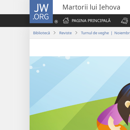
JW.ORG
Martorii lui Iehova
PAGINA PRINCIPALĂ
Bibliotecă
Reviste
Turnul de veghe | Noiembr