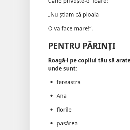
Când priveşte-o floare:
„Nu ştiam că ploaia
O va face mare!“.
PENTRU PĂRINŢI
Roagă-l pe copilul tău să arat
unde sunt:
fereastra
Ana
florile
pasărea