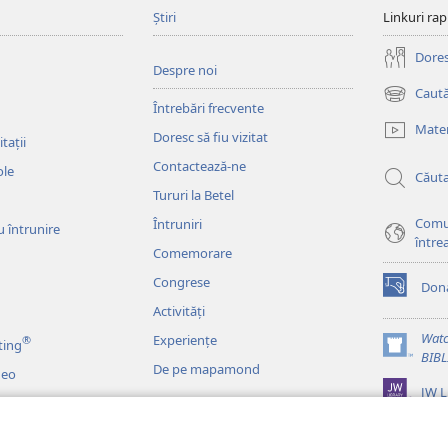
Știri
Linkuri rap
Doresc
Despre noi
Caută
(se
Întrebări frecvente
deschide
Mater
Doresc să fiu vizitat
o
tații
fereastră
Contactează-ne
ole
Căut
nouă)
Tururi la Betel
Comu
Întruniri
u întrunire
între
Comemorare
Congrese
Dona
(se
Activități
deschide
o
Watc
Experiențe
®
ting
fereastră
(se
BIB
De pe mapamond
nouă)
deo
deschide
JW L
o
fereastră
o
nouă)