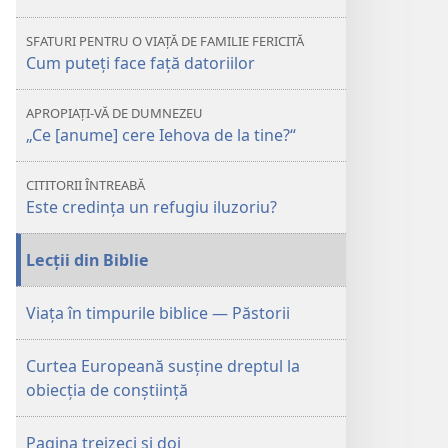
SFATURI PENTRU O VIAȚĂ DE FAMILIE FERICITĂ
Cum puteţi face faţă datoriilor
APROPIAȚI-VĂ DE DUMNEZEU
„Ce [anume] cere Iehova de la tine?“
CITITORII ÎNTREABĂ
Este credinţa un refugiu iluzoriu?
Lecţii din Biblie
Viaţa în timpurile biblice — Păstorii
Curtea Europeană susţine dreptul la
obiecţia de conştiinţă
Pagina treizeci şi doi