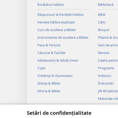
Învățături biblice
Bibliotecă
Răspunsuri la întrebări biblice
Biblii
Versete biblice explicate
Cărți
Curs de studiere a Bibliei
Broșuri
Instrumente de studiere a Bibliei
Pliante & Invi
Pace & Fericire
Serii de artic
Căsnicie & Familie
Reviste
Adolescenți & Adulți tineri
Caiete pentr
Copii
Programe
Credința în Dumnezeu
Indexuri
Știința & Biblia
Îndrumări
Istoria & Biblia
JW Broadcas
Materiale vi
Muzică
Setări de confidențialitate
Drame audi