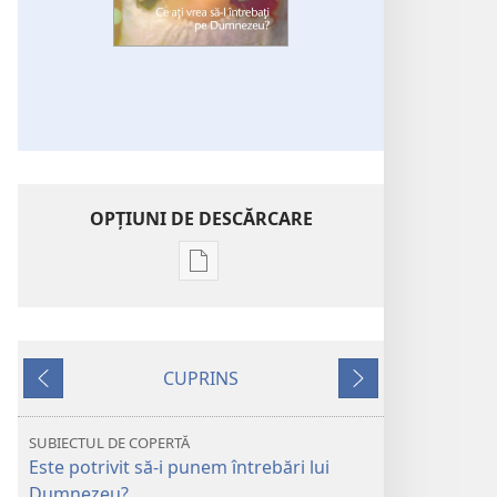
OPŢIUNI DE DESCĂRCARE
Opțiuni
de
descărcare
pentru
CUPRINS
publicații
Anterior
Următorul
TURNUL
DE
SUBIECTUL DE COPERTĂ
VEGHE
Este potrivit să-i punem întrebări lui
Ce
Dumnezeu?