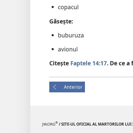
copacul
Găseşte:
buburuza
avionul
Citeşte
Faptele 14:17
. De ce a
Anterior
®
JW.ORG
/ SITE-UL OFICIAL AL MARTORILOR LUI