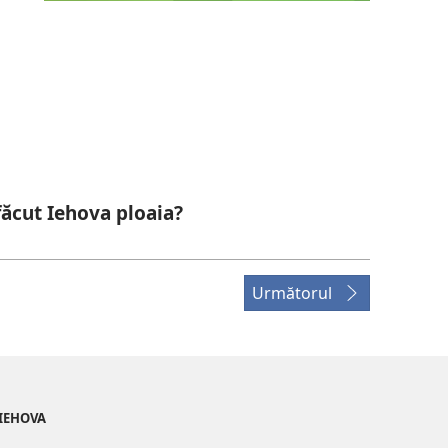
 făcut Iehova ploaia?
Următorul
 IEHOVA