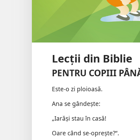
Lecţii din Biblie
PENTRU COPIII PÂNĂ
Este-o zi ploioasă.
Ana se gândeşte:
„Iarăşi stau în casă!
Oare când se-opreşte?“.