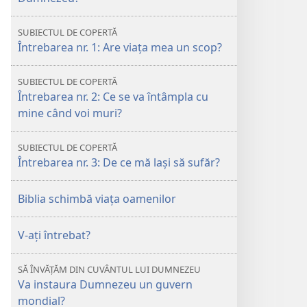
aţi
vrea
SUBIECTUL DE COPERTĂ
să-
Întrebarea nr. 1: Are viaţa mea un scop?
l
întrebaţi
SUBIECTUL DE COPERTĂ
pe
Întrebarea nr. 2: Ce se va întâmpla cu
Dumnezeu?
mine când voi muri?
SUBIECTUL DE COPERTĂ
Întrebarea nr. 3: De ce mă laşi să sufăr?
Biblia schimbă viaţa oamenilor
V-aţi întrebat?
SĂ ÎNVĂȚĂM DIN CUVÂNTUL LUI DUMNEZEU
Va instaura Dumnezeu un guvern
mondial?