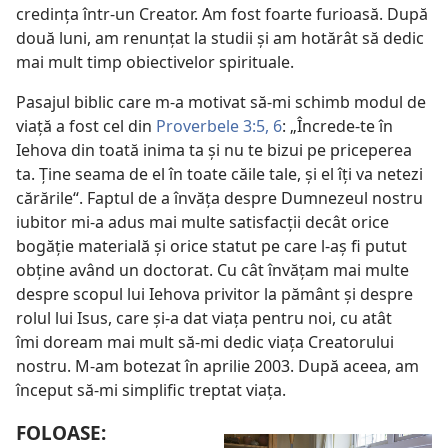
credinţa într-un Creator. Am fost foarte furioasă. După
două luni, am renunţat la studii şi am hotărât să dedic
mai mult timp obiectivelor spirituale.
Pasajul biblic care m-a motivat să-mi schimb modul de
viaţă a fost cel din
Proverbele 3:5, 6
: „Încrede-te în
Iehova din toată inima ta şi nu te bizui pe priceperea
ta. Ţine seama de el în toate căile tale, şi el îţi va netezi
cărările“. Faptul de a învăţa despre Dumnezeul nostru
iubitor mi-a adus mai multe satisfacţii decât orice
bogăţie materială şi orice statut pe care l-aş fi putut
obţine având un doctorat. Cu cât învăţam mai multe
despre scopul lui Iehova privitor la pământ şi despre
rolul lui Isus, care şi-a dat viaţa pentru noi, cu atât
îmi doream mai mult să-mi dedic viaţa Creatorului
nostru. M-am botezat în aprilie 2003. După aceea, am
început să-mi simplific treptat viaţa.
FOLOASE: