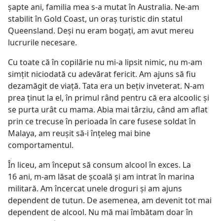
şapte ani, familia mea s-a mutat în Australia. Ne-am
stabilit în Gold Coast, un oraş turistic din statul
Queensland. Deşi nu eram bogaţi, am avut mereu
lucrurile necesare.
Cu toate că în copilărie nu mi-a lipsit nimic, nu m-am
simţit niciodată cu adevărat fericit. Am ajuns să fiu
dezamăgit de viaţă. Tata era un beţiv inveterat. N-am
prea ţinut la el, în primul rând pentru că era alcoolic şi
se purta urât cu mama. Abia mai târziu, când am aflat
prin ce trecuse în perioada în care fusese soldat în
Malaya, am reuşit să-i înţeleg mai bine
comportamentul.
În liceu, am început să consum alcool în exces. La
16 ani, m-am lăsat de şcoală şi am intrat în marina
militară. Am încercat unele droguri şi am ajuns
dependent de tutun. De asemenea, am devenit tot mai
dependent de alcool. Nu mă mai îmbătam doar în