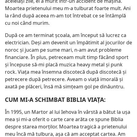
aceleiaşi zile, el a murit într-un accident de maşină.
Moartea prietenului meu m-a tulburat foarte mult. Ani
la rând după aceea m-am tot întrebat ce se întâmplă
cu noi când murim.
După ce am terminat şcoala, am început să lucrez ca
electrician. Deşi am devenit un împătimit al jocurilor de
noroc şi jucam pe sume mari, n-am avut probleme
financiare. În plus, petreceam mult timp făcând sport
şi începuse să-mi placă muzica heavy metal şi punk
rock. Viaţa mea însemna discotecă după discotecă şi
petrecere după petrecere. Aveam o viaţă imorală şi
axată pe plăceri, însă mă simţeam gol pe dinăuntru.
CUM MI-A SCHIMBAT BIBLIA VIAŢA:
În 1995, un Martor al lui Iehova în vârstă a bătut la uşa
mea şi mi-a oferit o carte care arăta ce spune Biblia
despre starea morţilor. Moartea tragică a prietenului
meu încă mă tulbura, aşa că am acceptat cartea. Am