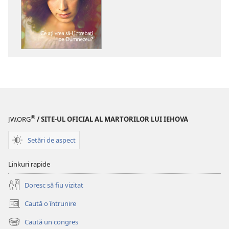
de
descărcare
pentru
publicații
TURNUL
DE
VEGHE
Ce
aţi
vrea
®
JW.ORG
/ SITE-UL OFICIAL AL MARTORILOR LUI IEHOVA
să-
l
Setări de aspect
întrebaţi
pe
Linkuri rapide
Dumnezeu?
Doresc să fiu vizitat
Caută o întrunire
(se
deschide
Caută un congres
(se
o