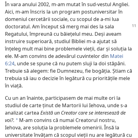
În vara anului 2002, m-am mutat în sud-vestul Angliei.
Aici, m-am înscris la un program postuniversitar în
domeniul cercetării sociale, cu scopul de a-mi lua
doctoratul. Am început
să merg mai des la sala
Regatului, împreună cu băieţelul meu. Deşi aveam
instruire superioară, studiul Bibliei m-a ajutat să
înţeleg mult mai bine problemele vieţii, dar şi soluţia la
ele. M-am convins de adevărul cuvintelor din
Matei
6:24
, unde se spune că nu putem sluji la doi stăpâni.
Trebuie să alegem: fie Dumnezeu, fie bogăţia. Ştiam că
trebuia să iau o decizie în legătură cu priorităţile mele
în viaţă.
Cu un an înainte, participasem de mai multe ori la
studiul de carte ţinut de Martorii lui Iehova, unde s-a
analizat cartea
Există un Creator care se interesează de
voi?.
M-am convins că numai Creatorul nostru,
a
Iehova, are soluţia la problemele omenirii. Însă la
universitate învăţam că scopul vieţii nu are legătură cu