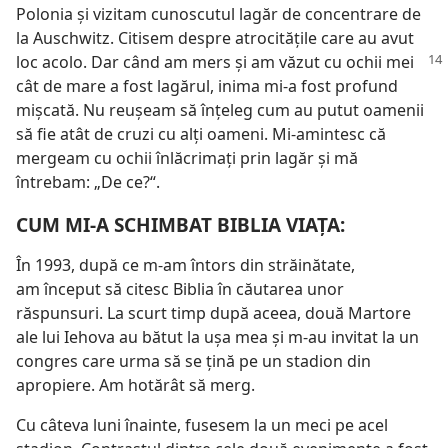
Polonia şi vizitam cunoscutul lagăr de concentrare de
la Auschwitz. Citisem despre atrocităţile care au avut
loc acolo. Dar când am mers şi am văzut cu ochii mei
cât de mare a fost lagărul, inima mi-a fost profund
mişcată. Nu reuşeam să înţeleg cum au putut oamenii
să fie atât de cruzi cu alţi oameni. Mi-amintesc că
mergeam cu ochii înlăcrimaţi prin lagăr şi mă
întrebam: „De ce?“.
CUM MI-A SCHIMBAT BIBLIA VIAŢA:
În 1993, după ce m-am întors din străinătate,
am început să citesc Biblia în căutarea unor
răspunsuri. La scurt timp după aceea, două Martore
ale lui Iehova au bătut la uşa mea şi m-au invitat la un
congres care urma să se ţină pe un stadion din
apropiere. Am hotărât să merg.
Cu câteva luni înainte, fusesem la un meci pe acel