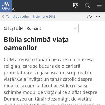
JW.ORG
Conectează-
te
Schimbaţi
Căutați
AR
(se
limba
pe
ME
Turnul de veghe | Noiembrie 2012
deschide
site-
JW.ORG
o
ului
CITEŞTE ÎN
fereastră
nouă)
Biblia schimbă viaţa
oamenilor
CUM a reuşit o tânără pe care n-o interesa
religia şi care se bucura de o carieră
promiţătoare să găsească un scop real în
viaţă? Ce a învăţat un tânăr catolic despre
moarte şi cum l-a făcut acest lucru să-şi
schimbe modul de viaţă? Şi ce a aflat despre
Dumnezeu un tânăr dezamăgit de viaţă şi