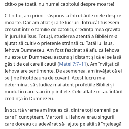
citit-o pe toată, nu numai capitolul despre moarte!
Citind-o, am primit răspuns la întrebările mele despre
moarte. Dar am aflat şi alte lucruri. Întrucât fusesem
crescut într-o familie de catolici, credinţa mea gravita
în jurul lui Isus. Totuşi, studierea atentă a Bibliei m-a
ajutat să cultiv o prietenie strânsă cu Tatăl lui Isus,
Iehova Dumnezeu. Am fost fascinat să aflu că Iehova
nu este un Dumnezeu ascuns şi distant şi că el se lasă
găsit de cei care îl caută (
Matei 7:7–11
). Am învăţat că
Iehova are sentimente. De asemenea, am învăţat că el
se ţine întotdeauna de cuvânt. Acest lucru m-a
determinat să studiez mai atent profeţiile Bibliei şi
modul în care s-au împlinit ele. Cele aflate mi-au întărit
credinţa în Dumnezeu.
În scurtă vreme am înţeles că, dintre toţi oamenii pe
care îi cunoşteam, Martorii lui Iehova erau singurii
care doreau cu adevărat să-i ajute pe alţii să înţeleagă