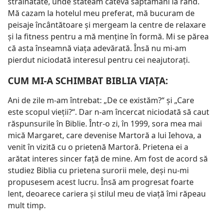
străinătate, unde stăteam câteva săptămâni la rând.
Mă cazam la hotelul meu preferat, mă bucuram de
peisaje încântătoare şi mergeam la centre de relaxare
şi la fitness pentru a mă menţine în formă. Mi se părea
că asta înseamnă viaţa adevărată. Însă nu mi-am
pierdut niciodată interesul pentru cei neajutoraţi.
CUM MI-A SCHIMBAT BIBLIA VIAŢA:
Ani de zile m-am întrebat: „De ce existăm?“ şi „Care
este scopul vieţii?“. Dar n-am încercat niciodată să caut
răspunsurile în Biblie. Într-o zi, în 1999, sora mea mai
mică Margaret, care devenise Martoră a lui Iehova, a
venit în vizită cu o prietenă Martoră. Prietena ei a
arătat interes sincer faţă de mine. Am fost de acord să
studiez Biblia cu prietena surorii mele, deşi nu-mi
propusesem acest lucru. Însă am progresat foarte
lent, deoarece cariera şi stilul meu de viaţă îmi răpeau
mult timp.