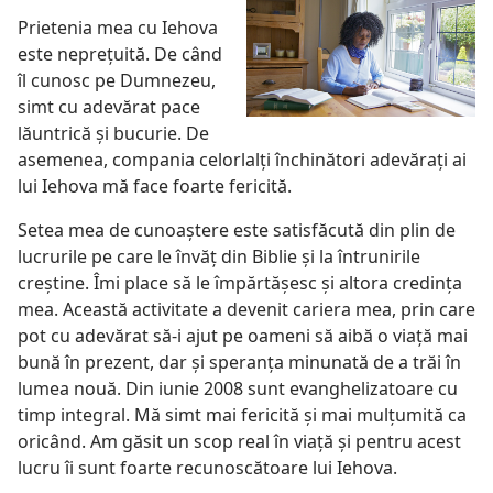
Prietenia mea cu Iehova
este nepreţuită. De când
îl cunosc pe Dumnezeu,
simt cu adevărat pace
lăuntrică şi bucurie. De
asemenea, compania celorlalţi închinători adevăraţi ai
lui Iehova mă face foarte fericită.
Setea mea de cunoaştere este satisfăcută din plin de
lucrurile pe care le învăţ din Biblie şi la întrunirile
creştine. Îmi place să le împărtăşesc şi altora credinţa
mea. Această activitate a devenit cariera mea, prin care
pot cu adevărat să-i ajut pe oameni să aibă o viaţă mai
bună în prezent, dar şi speranţa minunată de a trăi în
lumea nouă. Din iunie 2008 sunt evanghelizatoare cu
timp integral. Mă simt mai fericită şi mai mulţumită ca
oricând. Am găsit un scop real în viaţă şi pentru acest
lucru îi sunt foarte recunoscătoare lui Iehova.