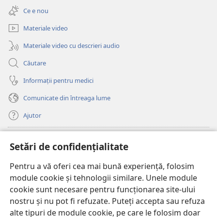
deschide
fereastră
Ce e nou
o
nouă)
fereastră
Materiale video
nouă)
Materiale video cu descrieri audio
Căutare
Informații pentru medici
Comunicate din întreaga lume
Ajutor
Donații
(se
Setări de confidențialitate
deschide
o
Pentru a vă oferi cea mai bună experiență, folosim
Watchtower – BIBLIOTECĂ ONLINE™
(se
fereastră
module cookie și tehnologii similare. Unele module
deschide
nouă)
®
JW Hub
cookie sunt necesare pentru funcționarea site-ului
o
(se
fereastră
nostru și nu pot fi refuzate. Puteți accepta sau refuza
deschide
nouă)
®
JW Library
o
alte tipuri de module cookie, pe care le folosim doar