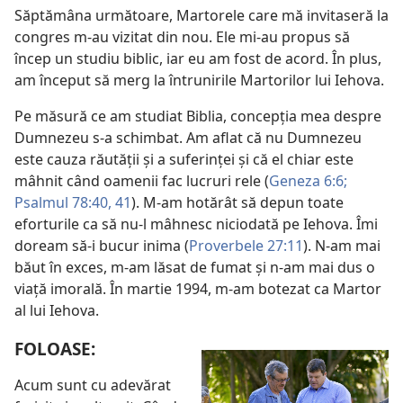
Săptămâna următoare, Martorele care mă invitaseră la
congres m-au vizitat din nou. Ele mi-au propus să
încep un studiu biblic, iar eu am fost de acord. În plus,
am început să merg la întrunirile Martorilor lui Iehova.
Pe măsură ce am studiat Biblia, concepţia mea despre
Dumnezeu s-a schimbat. Am aflat că nu Dumnezeu
este cauza răutăţii şi a suferinţei şi că el chiar este
mâhnit când oamenii fac lucruri rele (
Geneza 6:6;
Psalmul 78:40, 41
). M-am hotărât să depun toate
eforturile ca să nu-l mâhnesc niciodată pe Iehova. Îmi
doream să-i bucur inima (
Proverbele 27:11
). N-am mai
băut în exces, m-am lăsat de fumat şi n-am mai dus o
viaţă imorală. În martie 1994, m-am botezat ca Martor
al lui Iehova.
FOLOASE:
Acum sunt cu adevărat