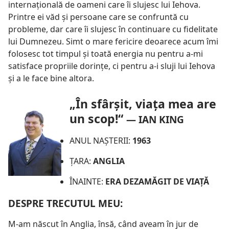
internaţională de oameni care îi slujesc lui Iehova.
Printre ei văd şi persoane care se confruntă cu
probleme, dar care îi slujesc în continuare cu fidelitate
lui Dumnezeu. Simt o mare fericire deoarece acum îmi
folosesc tot timpul şi toată energia nu pentru a-mi
satisface propriile dorinţe, ci pentru a-i sluji lui Iehova
şi a le face bine altora.
„În sfârşit, viaţa mea are
un scop!“
—
IAN KING
ANUL NAŞTERII:
1963
ŢARA:
ANGLIA
ÎNAINTE:
ERA DEZAMĂGIT DE VIAŢĂ
DESPRE TRECUTUL MEU:
M-am născut în Anglia, însă, când aveam în jur de