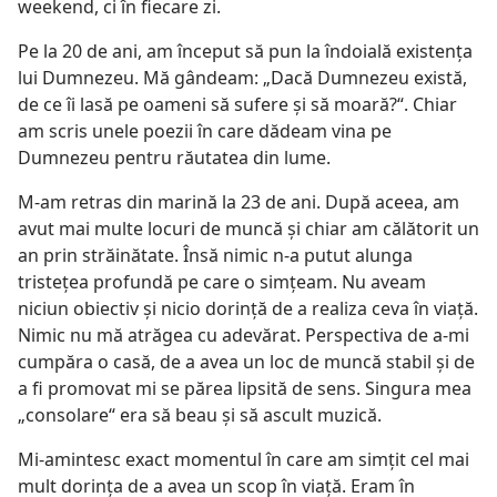
weekend, ci în fiecare zi.
Pe la 20 de ani, am început să pun la îndoială existenţa
lui Dumnezeu. Mă gândeam: „Dacă Dumnezeu există,
de ce îi lasă pe oameni să sufere şi să moară?“. Chiar
am scris unele poezii în care dădeam vina pe
Dumnezeu pentru răutatea din lume.
M-am retras din marină la 23 de ani. După aceea, am
avut mai multe locuri de muncă şi chiar am călătorit un
an prin străinătate. Însă nimic n-a putut alunga
tristeţea profundă pe care o simţeam. Nu aveam
niciun obiectiv şi nicio dorinţă de a realiza ceva în viaţă.
Nimic nu mă atrăgea cu adevărat. Perspectiva de a-mi
cumpăra o casă, de a avea un loc de muncă stabil şi de
a fi promovat mi se părea lipsită de sens. Singura mea
„consolare“ era să beau şi să ascult muzică.
Mi-amintesc exact momentul în care am simţit cel mai
mult dorinţa de a avea un scop în viaţă. Eram în