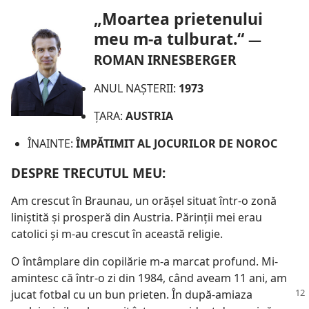
„Moartea prietenului
meu m-a tulburat.“
—
ROMAN IRNESBERGER
ANUL NAŞTERII:
1973
ŢARA:
AUSTRIA
ÎNAINTE:
ÎMPĂTIMIT AL JOCURILOR DE NOROC
DESPRE TRECUTUL MEU:
Am crescut în Braunau, un orăşel situat într-o zonă
liniştită şi prosperă din Austria. Părinţii mei erau
catolici şi m-au crescut în această religie.
O întâmplare din copilărie m-a marcat profund. Mi-
amintesc că într-o zi din 1984, când aveam 11 ani, am
jucat fotbal cu un bun prieten. În
după-amiaza