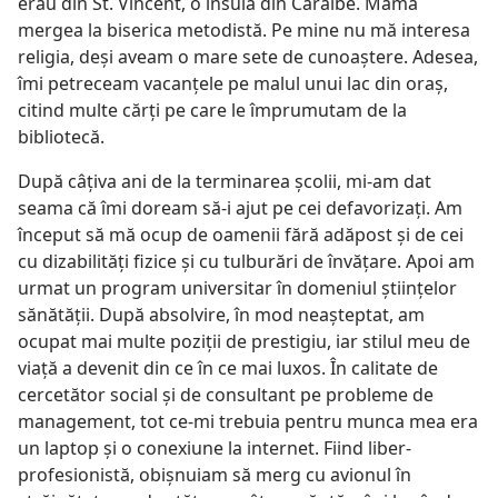
erau din St. Vincent, o insulă din Caraibe. Mama
mergea la biserica metodistă. Pe mine nu mă interesa
religia, deşi aveam o mare sete de cunoaştere. Adesea,
îmi petreceam vacanţele pe malul unui lac din oraş,
citind multe cărţi pe care le împrumutam de la
bibliotecă.
După câţiva ani de la terminarea şcolii, mi-am dat
seama că îmi doream să-i ajut pe cei defavorizaţi. Am
început să mă ocup de oamenii fără adăpost şi de cei
cu dizabilităţi fizice şi cu tulburări de învăţare. Apoi am
urmat un program universitar în domeniul ştiinţelor
sănătăţii. După absolvire, în mod neaşteptat, am
ocupat mai multe poziţii de prestigiu, iar stilul meu de
viaţă a devenit din ce în ce mai luxos. În calitate de
cercetător social şi de consultant pe probleme de
management, tot ce-mi trebuia pentru munca mea era
un laptop şi o conexiune la internet. Fiind liber-
profesionistă, obişnuiam să merg cu avionul în