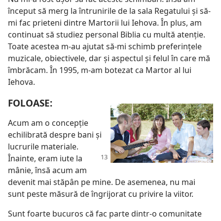
început să merg la întrunirile de la sala Regatului şi să-
mi fac prieteni dintre Martorii lui Iehova. În plus, am
continuat să studiez personal Biblia cu multă atenţie.
Toate acestea m-au ajutat să-mi schimb preferinţele
muzicale, obiectivele, dar şi aspectul şi felul în care mă
îmbrăcam. În 1995, m-am botezat ca Martor al lui
Iehova.
FOLOASE:
Acum am o concepţie
echilibrată despre bani şi
lucrurile materiale.
Înainte,
eram iute la
mânie, însă acum am
devenit mai stăpân pe mine. De asemenea, nu mai
sunt peste măsură de îngrijorat cu privire la viitor.
Sunt foarte bucuros că fac parte dintr-o comunitate