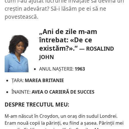
cum l-au ajutat lucrurile învăţate să devină un
creştin adevărat? Să-i lăsăm pe ei să ne
povestească.
„Ani de zile m-am
întrebat: «De ce
existăm?».“
—
ROSALIND
JOHN
ANUL NAŞTERII:
1963
ŢARA:
MAREA BRITANIE
ÎNAINTE:
AVEA O CARIERĂ DE SUCCES
DESPRE TRECUTUL MEU:
M-am născut în Croydon, un oraş din sudul Londrei.
Eram nouă copii la părinţi, eu fiind a şasea. Părinţii mei