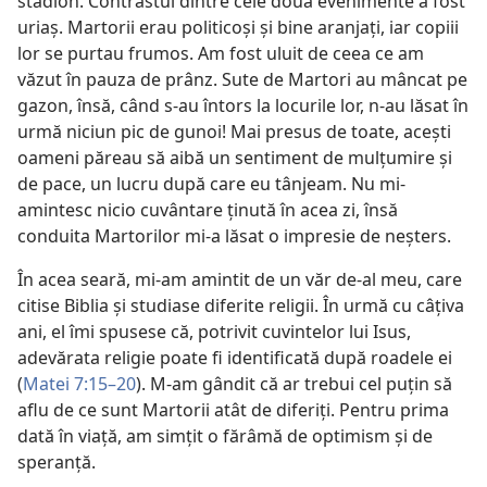
stadion. Contrastul dintre cele două evenimente a fost
uriaş. Martorii erau politicoşi şi bine aranjaţi, iar copiii
lor se purtau frumos. Am fost uluit de ceea ce am
văzut în pauza de prânz. Sute de Martori au mâncat pe
gazon, însă, când s-au întors la locurile lor, n-au lăsat în
urmă niciun pic de gunoi! Mai presus de toate, aceşti
oameni păreau să aibă un sentiment de mulţumire şi
de pace, un lucru după care eu tânjeam. Nu mi-
amintesc nicio cuvântare ţinută în acea zi, însă
conduita Martorilor mi-a lăsat o impresie de neşters.
În acea seară, mi-am amintit de un văr de-al meu, care
citise Biblia şi studiase diferite religii. În urmă cu câţiva
ani, el îmi spusese că, potrivit cuvintelor lui Isus,
adevărata religie poate fi identificată după roadele ei
(
Matei 7:15–20
). M-am gândit că ar trebui cel puţin să
aflu de ce sunt Martorii atât de diferiţi. Pentru prima
dată în viaţă, am simţit o fărâmă de optimism şi de
speranţă.