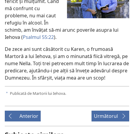
fericit şi mulţumit. Când
mă confrunt cu
probleme, nu mai caut
refugiu în alcool. În
schimb, am învăţat să-mi arunc poverile asupra lui
Iehova (
Psalmul 55:22
).
De zece ani sunt căsătorit cu Karen, o frumoasă
Martoră a lui Iehova, şi am o minunată fiică vitregă, pe
nume Nella. Toţi trei petrecem mult timp în lucrarea de
predicare, ajutându-i pe alţii să înveţe adevărul despre
Dumnezeu. În sfârşit, viaţa mea are un scop!
Publicată de Martorii lui Iehova.
a
Anterior
Următorul