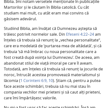
Biblia. Îmi notam versetele menţionate în publicaţiile
Martorilor şi le căutam în Biblia catolică. Cu cât
studiam mai mult, cu atât eram mai convins că
găsisem adevărul.
Studiind Biblia, am învăţat că Dumnezeu aştepta să
trăiesc potrivit normelor sale. Din
Efeseni 4:22–24
am
înţeles că trebuia să renunţ la „vechea personalitate“,
care era modelată de ‘purtarea mea de altădată’, şi că
trebuia ‘să mă îmbrac cu noua personalitate care a
fost creată după voinţa lui Dumnezeu’. De aceea, am
abandonat stilul de viaţă imoral pe care îl aveam.
Totodată, am înţeles că trebuia să renunţ la jocurile de
noroc, întrucât acestea promovează materialismul şi
lăcomia (
1 Corinteni 6:9, 10
). Ştiam că, pentru a putea
face aceste schimbări, trebuia să nu mai stau în
compania vechilor mei prieteni şi să caut alţi prieteni,
care îmi împărtăşesc valorile.
Nu mi-a fost uşor să fac aceste schimbări. Însă am