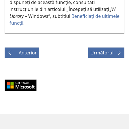
dispuneți de această funcție, consultați
instrucțiunile din articolul „Începeți să utilizați
JW
Library
– Windows”, subtitlul
Beneficiați de ultimele
funcții
.
Anterior
Următorul
Download
from
Windows
Store
(se
deschide
o