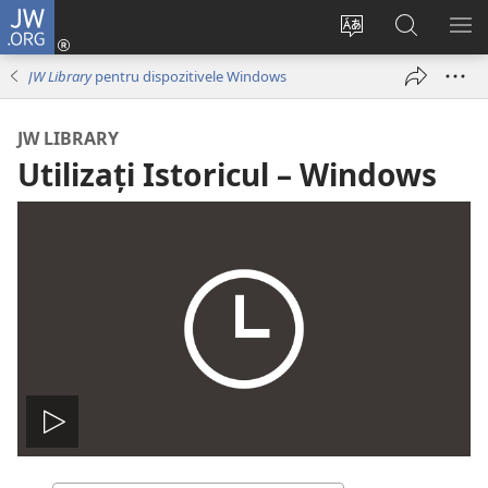
JW.ORG
Conectează-
te
Schimbaţi
Căutați
AR
(se
limba
pe
ME
JW Library
pentru dispozitivele Windows
deschide
site-
JW.ORG
o
ului
JW LIBRARY
fereastră
Utilizați Istoricul – Windows
nouă)
Redă