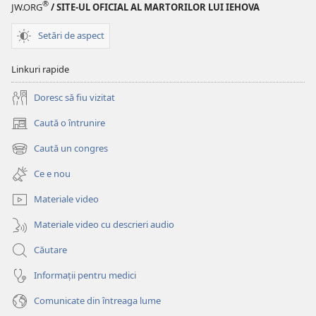
®
fereastră
JW.ORG
/ SITE-UL OFICIAL AL MARTORILOR LUI IEHOVA
nouă)
Setări de aspect
Linkuri rapide
Doresc să fiu vizitat
Caută o întrunire
(se
deschide
Caută un congres
(se
o
deschide
fereastră
Ce e nou
o
nouă)
fereastră
Materiale video
nouă)
Materiale video cu descrieri audio
Căutare
Informații pentru medici
Comunicate din întreaga lume