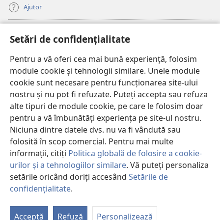
Ajutor
Donații
(se
Setări de confidențialitate
deschide
o
Pentru a vă oferi cea mai bună experiență, folosim
Watchtower – BIBLIOTECĂ ONLINE™
(se
fereastră
module cookie și tehnologii similare. Unele module
deschide
nouă)
®
JW Hub
cookie sunt necesare pentru funcționarea site-ului
o
(se
fereastră
nostru și nu pot fi refuzate. Puteți accepta sau refuza
deschide
nouă)
®
JW Library
o
alte tipuri de module cookie, pe care le folosim doar
fereastră
pentru a vă îmbunătăți experiența pe site-ul nostru.
nouă)
Watchtower Library
Niciuna dintre datele dvs. nu va fi vândută sau
folosită în scop comercial. Pentru mai multe
informații, citiți
Politica globală de folosire a cookie-
urilor și a tehnologiilor similare
. Vă puteți personaliza
Copyright
© 2026 Watch Tower Bible and Tract Society of Pennsylvania.
setările oricând doriți accesând
Setările de
CONDIȚII DE UTILIZARE
|
POLITICA DE CONFIDENŢIALITATE
|
SETĂRI
confidențialitate
.
Ar
DE CONFIDENȚIALITATE
cu
Acceptă
Refuză
Personalizează