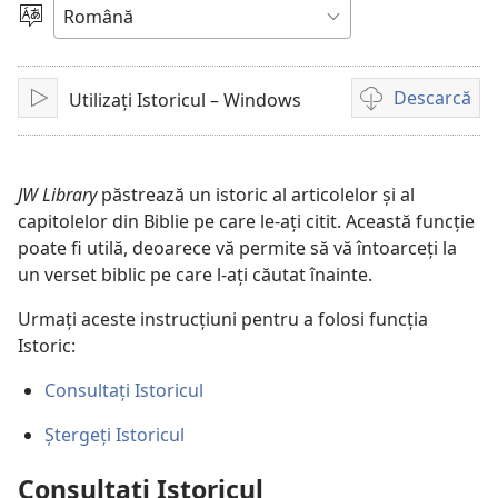
video
Alege
limba
Descarcă
Utilizați Istoricul – Windows
Redare
Opțiuni
de
descărcare
pentru
JW Library
păstrează un istoric al articolelor și al
materiale
capitolelor din Biblie pe care le-ați citit. Această funcție
video
poate fi utilă, deoarece vă permite să vă întoarceți la
un verset biblic pe care l-ați căutat înainte.
Urmați aceste instrucțiuni pentru a folosi funcția
Istoric:
Consultați Istoricul
Ștergeți Istoricul
Consultați Istoricul