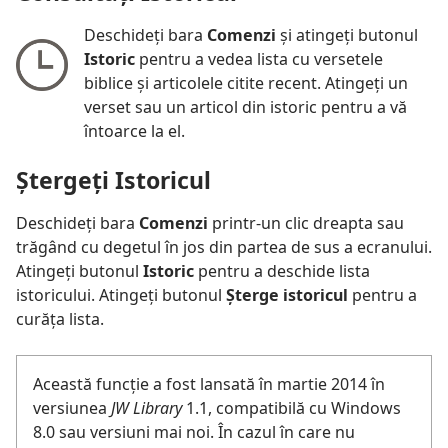
Deschideți bara
Comenzi
și atingeți butonul
Istoric
pentru a vedea lista cu versetele
biblice și articolele citite recent. Atingeți un
verset sau un articol din istoric pentru a vă
întoarce la el.
Ștergeți Istoricul
Deschideți bara
Comenzi
printr-un clic dreapta sau
trăgând cu degetul în jos din partea de sus a ecranului.
Atingeți butonul
Istoric
pentru a deschide lista
istoricului. Atingeți butonul
Șterge istoricul
pentru a
curăța lista.
Această funcție a fost lansată în martie 2014 în
versiunea
JW Library
1.1, compatibilă cu Windows
8.0 sau versiuni mai noi. În cazul în care nu