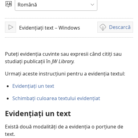
video
Alege
limba
Descarcă
Evidențiați text – Windows
Redare
Opțiuni
de
descărcare
pentru
Puteți evidenția cuvinte sau expresii când citiți sau
materiale
studiați publicații în
JW Library.
video
Urmați aceste instrucțiuni pentru a evidenția textul:
Evidențiați un text
Schimbați culoarea textului evidențiat
Evidențiați un text
Există două modalități de a evidenția o porțiune de
text.