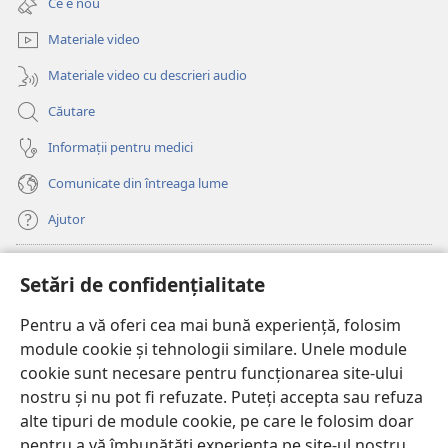
Ce e nou
o
nouă)
fereastră
Materiale video
nouă)
Materiale video cu descrieri audio
Căutare
Informații pentru medici
Comunicate din întreaga lume
Ajutor
Donații
(se
Setări de confidențialitate
deschide
o
Pentru a vă oferi cea mai bună experiență, folosim
Watchtower – BIBLIOTECĂ ONLINE™
(se
fereastră
module cookie și tehnologii similare. Unele module
deschide
nouă)
®
JW Hub
cookie sunt necesare pentru funcționarea site-ului
o
(se
fereastră
nostru și nu pot fi refuzate. Puteți accepta sau refuza
deschide
nouă)
®
JW Library
o
alte tipuri de module cookie, pe care le folosim doar
fereastră
pentru a vă îmbunătăți experiența pe site-ul nostru.