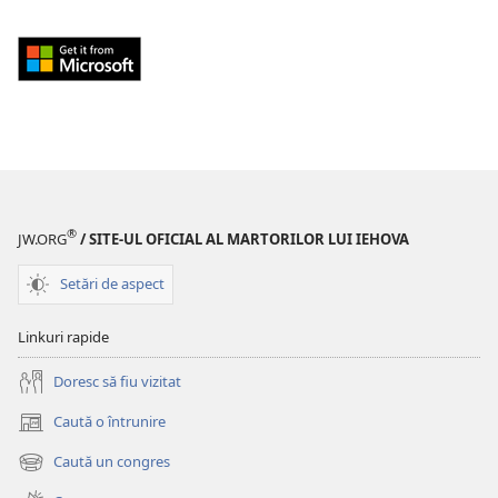
Download
from
Windows
Store
(se
deschide
o
®
fereastră
JW.ORG
/ SITE-UL OFICIAL AL MARTORILOR LUI IEHOVA
nouă)
Setări de aspect
Linkuri rapide
Doresc să fiu vizitat
Caută o întrunire
(se
deschide
Caută un congres
(se
o
deschide
fereastră