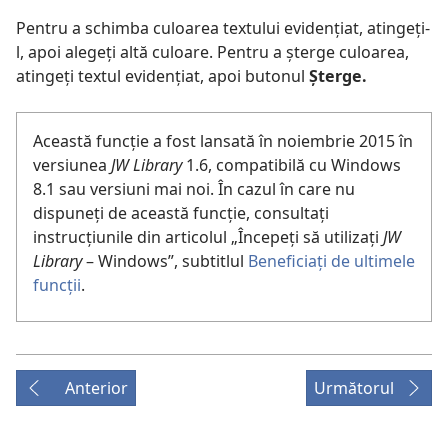
Pentru a schimba culoarea textului evidențiat, atingeți-
l, apoi alegeți altă culoare. Pentru a șterge culoarea,
atingeți textul evidențiat, apoi butonul
Șterge.
Această funcție a fost lansată în noiembrie 2015 în
versiunea
JW Library
1.6, compatibilă cu Windows
8.1 sau versiuni mai noi. În cazul în care nu
dispuneți de această funcție, consultați
instrucțiunile din articolul „Începeți să utilizați
JW
Library
– Windows”, subtitlul
Beneficiați de ultimele
funcții
.
Anterior
Următorul