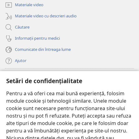
fereastră
Materiale video
nouă)
Materiale video cu descrieri audio
Căutare
Informații pentru medici
Comunicate din întreaga lume
Ajutor
Donații
(se
Setări de confidențialitate
deschide
o
Pentru a vă oferi cea mai bună experiență, folosim
Watchtower – BIBLIOTECĂ ONLINE™
(se
fereastră
module cookie și tehnologii similare. Unele module
deschide
nouă)
®
JW Hub
cookie sunt necesare pentru funcționarea site-ului
o
(se
fereastră
nostru și nu pot fi refuzate. Puteți accepta sau refuza
deschide
nouă)
®
JW Library
o
alte tipuri de module cookie, pe care le folosim doar
fereastră
pentru a vă îmbunătăți experiența pe site-ul nostru.
nouă)
Watchtower Library
Niciuna dintre datele dvs. nu va fi vândută sau