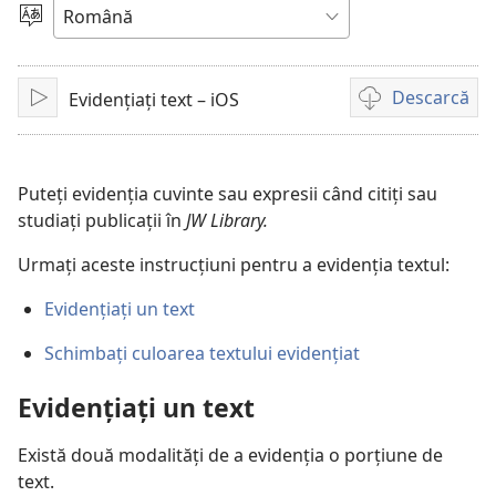
video
Alege
limba
Descarcă
Evidențiați text – iOS
Redare
Opțiuni
de
descărcare
pentru
Puteți evidenția cuvinte sau expresii când citiți sau
materiale
studiați publicații în
JW Library.
video
Urmați aceste instrucțiuni pentru a evidenția textul:
Evidențiați un text
Schimbați culoarea textului evidențiat
Evidențiați un text
Există două modalități de a evidenția o porțiune de
text.