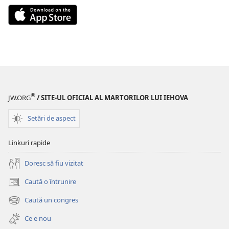
Download
on
the
App
Store
(se
deschide
®
o
JW.ORG
/ SITE-UL OFICIAL AL MARTORILOR LUI IEHOVA
fereastră
Setări de aspect
nouă)
Linkuri rapide
Doresc să fiu vizitat
Caută o întrunire
(se
deschide
Caută un congres
(se
o
deschide
fereastră
Ce e nou
o
nouă)