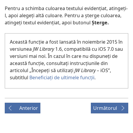
Pentru a schimba culoarea textului evidențiat, atingeți-
l, apoi alegeți altă culoare. Pentru a șterge culoarea,
atingeți textul evidențiat, apoi butonul
Șterge.
Această funcție a fost lansată în noiembrie 2015 în
versiunea
JW Library
1.6, compatibilă cu iOS 7.0 sau
versiuni mai noi. În cazul în care nu dispuneți de
această funcție, consultați instrucțiunile din
articolul „Începeți să utilizați
JW Library
– iOS”,
subtitlul
Beneficiați de ultimele funcții
.
Anterior
Următorul